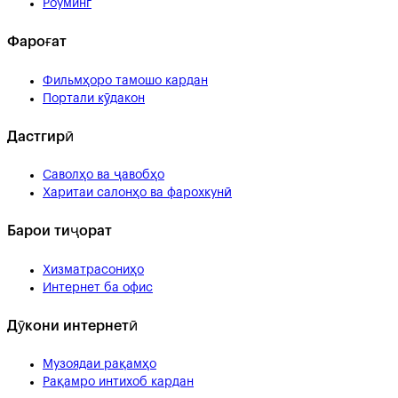
Роуминг
Фароғат
Фильмҳоро тамошо кардан
Портали кӯдакон
Дастгирӣ
Саволҳо ва ҷавобҳо
Харитаи салонҳо ва фарохкунӣ
Барои тиҷорат
Хизматрасониҳо
Интернет ба офис
Дӯкони интернетӣ
Музоядаи рақамҳо
Рақамро интихоб кардан