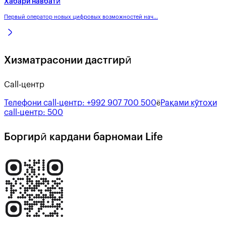
Хабари навбатӣ
Первый оператор новых цифровых возможностей нач...
Хизматрасонии дастгирӣ
Call-центр
Телефони call-центр:
+992 907 700 500
Рақами кӯтоҳи
ё
call-центр:
500
Боргирӣ кардани барномаи Life