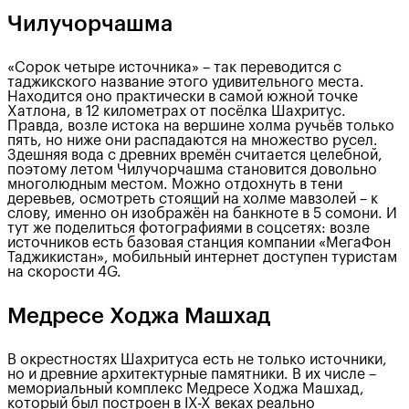
Чилучорчашма
«Сорок четыре источника» – так переводится с
таджикского название этого удивительного места.
Находится оно практически в самой южной точке
Хатлона, в 12 километрах от посёлка Шахритус.
Правда, возле истока на вершине холма ручьёв только
пять, но ниже они распадаются на множество русел.
Здешняя вода с древних времён считается целебной,
поэтому летом Чилучорчашма становится довольно
многолюдным местом. Можно отдохнуть в тени
деревьев, осмотреть стоящий на холме мавзолей – к
слову, именно он изображён на банкноте в 5 сомони. И
тут же поделиться фотографиями в соцсетях: возле
источников есть базовая станция компании «МегаФон
Таджикистан», мобильный интернет доступен туристам
на скорости 4G.
Медресе Ходжа Машхад
В окрестностях Шахритуса есть не только источники,
но и древние архитектурные памятники. В их числе –
мемориальный комплекс Медресе Ходжа Машхад,
который был построен в IX-X веках реально