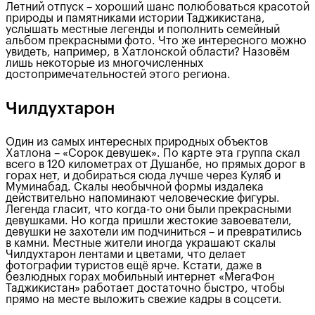
Летний отпуск – хороший шанс полюбоваться красотой
природы и памятниками истории Таджикистана,
услышать местные легенды и пополнить семейный
альбом прекрасными фото. Что же интересного можно
увидеть, например, в Хатлонской области? Назовём
лишь некоторые из многочисленных
достопримечательностей этого региона.
Чилдухтарон
Один из самых интересных природных объектов
Хатлона – «Сорок девушек». По карте эта группа скал
всего в 120 километрах от Душанбе, но прямых дорог в
горах нет, и добираться сюда лучше через Куляб и
Муминабад. Скалы необычной формы издалека
действительно напоминают человеческие фигуры.
Легенда гласит, что когда-то они были прекрасными
девушками. Но когда пришли жестокие завоеватели,
девушки не захотели им подчиниться – и превратились
в камни. Местные жители иногда украшают скалы
Чилдухтарон лентами и цветами, что делает
фотографии туристов ещё ярче. Кстати, даже в
безлюдных горах мобильный интернет «МегаФон
Таджикистан» работает достаточно быстро, чтобы
прямо на месте выложить свежие кадры в соцсети.