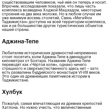
существовавшим человеком, чьё имя он теперь и носит.
Впрочем, исследования показали, что лишь часть
комплекса возведена Ходжой Машхадом, некоторые
строения на два века моложе. Но в любом случае им
уже минимум восемь столетий. Связь «МегаФон
Таджикистан» доступна на всей территории комплекса,
как и на большинстве других туристических объектов
нашей страны.
Аджина-Тепе
Любителям исторических древностей непременно
стоит посетить холм Аджина-Тепе в двенадцати
километрах от Бохтара. Название Аджина-Тепе
переводят как «Чёртов холм», однако ничего
страшного и сверхъестественного здесь нет – зато
есть развалины буддийского монастыря VI-VIII веков.
Это один из древнейших памятников истории в
Таджикистане.
Хулбук
Пожалуй, самая впечатляющая из древних крепостей
Хатлона. Но нужно учесть, что величественные