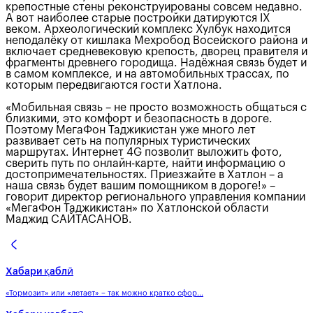
крепостные стены реконструированы совсем недавно.
А вот наиболее старые постройки датируются IX
веком. Археологический комплекс Хулбук находится
неподалёку от кишлака Мехробод Восейского района и
включает средневековую крепость, дворец правителя и
фрагменты древнего городища. Надёжная связь будет и
в самом комплексе, и на автомобильных трассах, по
которым передвигаются гости Хатлона.
«Мобильная связь – не просто возможность общаться с
близкими, это комфорт и безопасность в дороге.
Поэтому МегаФон Таджикистан уже много лет
развивает сеть на популярных туристических
маршрутах. Интернет 4G позволит выложить фото,
сверить путь по онлайн-карте, найти информацию о
достопримечательностях. Приезжайте в Хатлон – а
наша связь будет вашим помощником в дороге!» –
говорит директор регионального управления компании
«МегаФон Таджикистан» по Хатлонской области
Маджид САЙТАСАНОВ.
Хабари қаблӣ
«Тормозит» или «летает» – так можно кратко сфор...