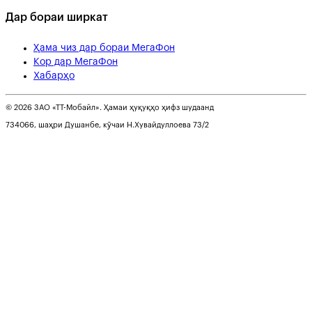
Дар бораи ширкат
Ҳама чиз дар бораи МегаФон
Кор дар МегаФон
Хабарҳо
© 2026 ЗАО «ТТ-Мобайл». Ҳамаи ҳуқуқҳо ҳифз шудаанд
734066, шаҳри Душанбе, кӯчаи Н.Хувайдуллоева 73/2