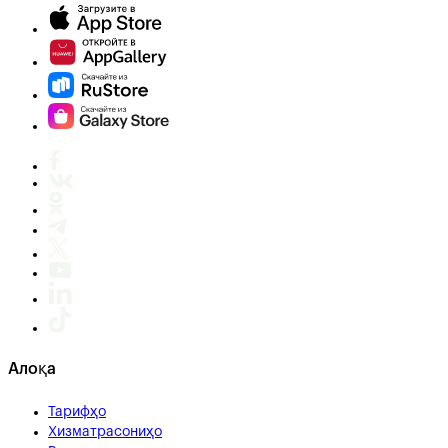
Алоқа
Тарифҳо
Хизматрасониҳо