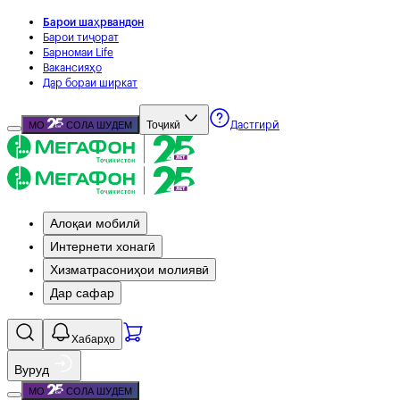
Барои шаҳрвандон
Барои тиҷорат
Барномаи Life
Вакансияҳо
Дар бораи ширкат
Тоҷикӣ
МО
СОЛА ШУДЕМ
Дастгирӣ
Алоқаи мобилӣ
Интернети хонагӣ
Хизматрасониҳои молиявӣ
Дар сафар
Хабарҳо
Вуруд
МО
СОЛА ШУДЕМ