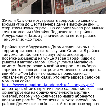
Жители Хатлона могут решать вопросы со связью с
восьми утра до шести вечера даже в выходные дни. С
открытием новых фирменных салонов число розничных
точек компании «МегаФон Таджикистан» в районе
Абдурахмони Джоми увеличилось до пяти, в районе
Темурмалик – до трёх.
В райцентре Абдурахмони Джоми салон открыт на
территории нового рынка на улице Сомони. В районе
Темурмалик абоненты найдут офис оператора в
посёлке Бахманруд на улице Хасан Зариф, рядом с
рынком и автовокзалом. Консультанты МегаФона
помогут быстро решить любой вопрос – от выбора
тарифного плана до настройки мобильного интернета
или «МегаФон Life» – полезного приложения для
управления услугами связи. Уточнить адреса салонов
можно на сайте
https://www.megafon.tj/podderzhka/salony-svyazi/
оператора. «При открытии новых салонов мы всё чаще
ориентируемся на общую численность местных
жителей, потому что количество наших абонентов
постоянно растёт. Естественно, в густонаселённом
районе Джоми офисов больше. А конкретные адреса