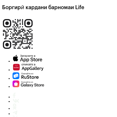
Боргирӣ кардани барномаи Life