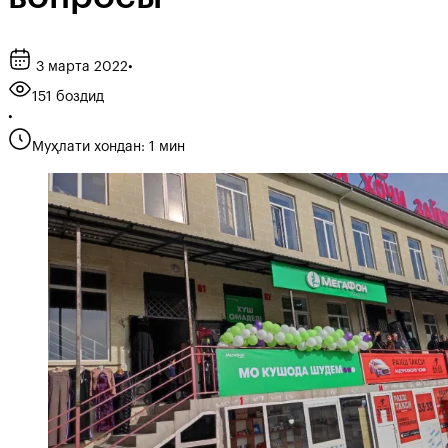
3 марта 2022
•
151 боздид
•
Муҳлати хондан: 1 мин