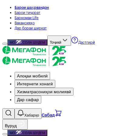
Барои шаҳрвандон
Барои тиҷорат
Барномаи Life
Вакансияҳо
Дар бораи ширкат
Тоҷикӣ
МО
СОЛА ШУДЕМ
Дастгирӣ
Алоқаи мобилӣ
Интернети хонагӣ
Хизматрасониҳои молиявӣ
Дар сафар
Хабарҳо
Сабад
Вуруд
МО
СОЛА ШУДЕМ