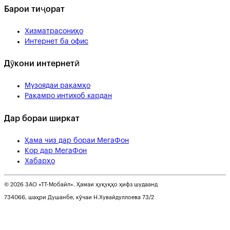
Барои тиҷорат
Хизматрасониҳо
Интернет ба офис
Дӯкони интернетӣ
Музоядаи рақамҳо
Рақамро интихоб кардан
Дар бораи ширкат
Ҳама чиз дар бораи МегаФон
Кор дар МегаФон
Хабарҳо
© 2026 ЗАО «ТТ-Мобайл». Ҳамаи ҳуқуқҳо ҳифз шудаанд
734066, шаҳри Душанбе, кӯчаи Н.Хувайдуллоева 73/2