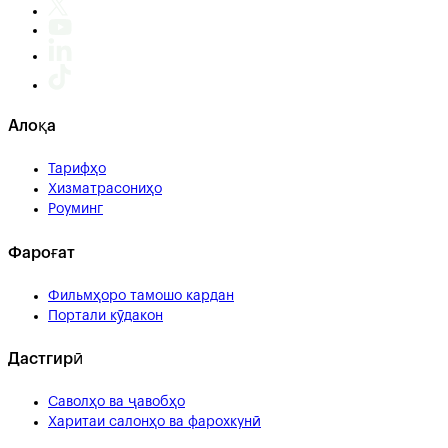
Алоқа
Тарифҳо
Хизматрасониҳо
Роуминг
Фароғат
Фильмҳоро тамошо кардан
Портали кӯдакон
Дастгирӣ
Саволҳо ва ҷавобҳо
Харитаи салонҳо ва фарохкунӣ