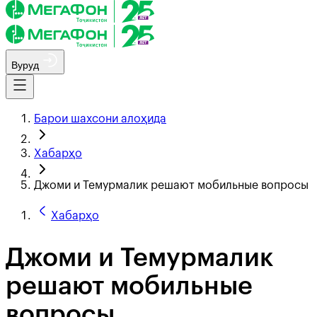
Вуруд
Барои шахсони алоҳида
Хабарҳо
Джоми и Темурмалик решают мобильные вопросы
Хабарҳо
Джоми и Темурмалик
решают мобильные
вопросы