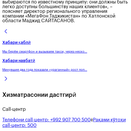
выбираются по известному принципу: они должны быть
легко доступны большинству наших клиентов», –
поясняет директор регионального управления
компании «МегаФон Таджикистан» по Хатлонской
области Маджид САЙТАСАНОВ.
Хабари қаблӣ
Мы берём смартфон и вызываем такси, через неско...
Хабари навбатӣ
Минувшие два года показали «ураганный» рост поп...
Хизматрасонии дастгирӣ
Call-центр
Телефони call-центр:
+992 907 700 500
Рақами кӯтоҳи
ё
call-центр:
500