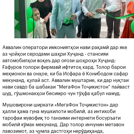
Аввалин оператори имкониятҳои нави рақамӣ дар яке
аз ҷойҳои серодами шаҳри Хуҷанд - стансияи
автомобилҳои воқеъ дар оғози шоҳроҳи Хуҷанд-
Ғафуров толори фирмавӣ ифтитоҳ кард. Толор барои
меҳмонон ва онҳое, ки ба Исфара ё Конибодом сафар
мекунанд, қулай аст. Аввалин муштарие, ки дар нуқтаи
нави савдо ба шабакаи “МегаФон Тоҷикистон” пайваст
шуд, гӯшмонакҳои бесимро чун тӯҳфа қабул намуд.
Мушовирони ширкати «МегаФон Тоҷикистон» дар
ҳалли ҳама гуна мушкилоти мобилӣ, аз интихоби
тарофаи мувофиқ то танзими интернети босуръати
мобилӣ кӯмак мекунанд. Дар толор инчунин метавон
лавозимот, аз ҷумла дастгоҳи нерӯдиҳанда,