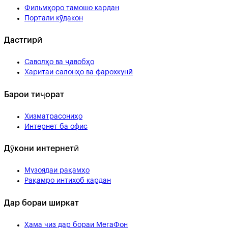
Фильмҳоро тамошо кардан
Портали кӯдакон
Дастгирӣ
Саволҳо ва ҷавобҳо
Харитаи салонҳо ва фарохкунӣ
Барои тиҷорат
Хизматрасониҳо
Интернет ба офис
Дӯкони интернетӣ
Музоядаи рақамҳо
Рақамро интихоб кардан
Дар бораи ширкат
Ҳама чиз дар бораи МегаФон