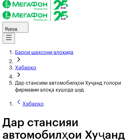
Вуруд
Барои шахсони алоҳида
Хабарҳо
Дар стансияи автомобилҳои Хуҷанд толори
фирмавии алоқа кушода шуд
Хабарҳо
Дар стансияи
автомобилҳои Хуҷанд