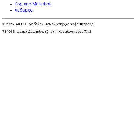
Кор дар МегаФон
Хабарҳо
© 2026 ЗАО «ТТ-Мобайл». Ҳамаи ҳуқуқҳо ҳифз шудаанд
734066, шаҳри Душанбе, кӯчаи Н.Хувайдуллоева 73/2