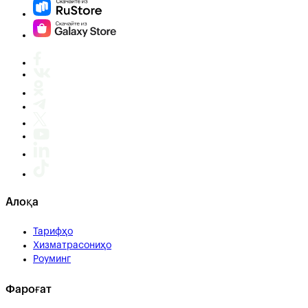
Алоқа
Тарифҳо
Хизматрасониҳо
Роуминг
Фароғат