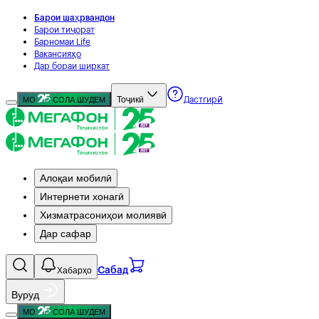
Барои шаҳрвандон
Барои тиҷорат
Барномаи Life
Вакансияҳо
Дар бораи ширкат
Тоҷикӣ
МО
СОЛА ШУДЕМ
Дастгирӣ
Алоқаи мобилӣ
Интернети хонагӣ
Хизматрасониҳои молиявӣ
Дар сафар
Хабарҳо
Сабад
Вуруд
МО
СОЛА ШУДЕМ