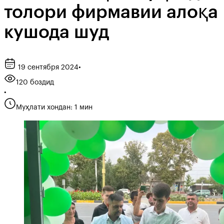
толори фирмавии алоқа
кушода шуд
19 сентября 2024
•
120 боздид
•
Муҳлати хондан: 1 мин