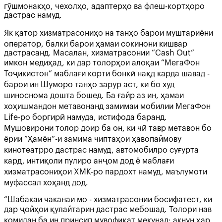
гӯшмонакҳо, чехолҳо, адаптерҳо ва флеш-кортҳоро
дастрас намуд.
Як қатор хизматрасониҳо на танҳо барои муштариёни
оператор, балки барои ҳамаи сокинони кишвар
дастрасанд. Масалан, хизматрасонии “Cash Out”
имкон медиҳад, ки дар толорҳои алоқаи “МегаФон
Тоҷикистон” маблағи корти бонкӣ нақд карда шавад -
барои ин Шуморо танҳо зарур аст, ки бо худ
шиноснома дошта бошед. Ба ғайр аз ин, ҳамаи
хоҳишмандон метавонанд замимаи мобилии МегаФон
Life-ро боргирӣ намуда, истифода баранд.
Мушовирони толор доир ба он, ки чӣ тавр метавон бо
ёрии “Ҳамён”-и замима чиптаҳои ҳавопаймову
кинотеатрро дастрас намуд, автомобилро суғурта
кард, интиқоли пулиро анҷом дод ё маблағи
хизматрасониҳои ХМК-ро пардохт намуд, маълумоти
муфассал хоҳанд дод.
“Шабакаи чаканаи мо - хизматрасонии босифатест, ки
дар ҷойҳои қулайтарин дастрас мебошад. Толори нав
комилан ба ин принсип мувофиқат мекунад: акнун ҳар