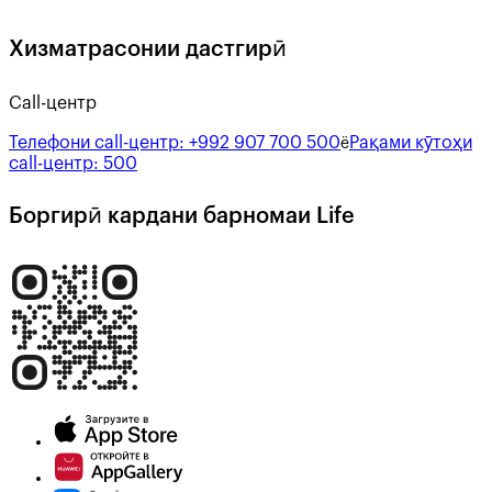
Хизматрасонии дастгирӣ
Call-центр
Телефони call-центр:
+992 907 700 500
Рақами кӯтоҳи
ё
call-центр:
500
Боргирӣ кардани барномаи Life