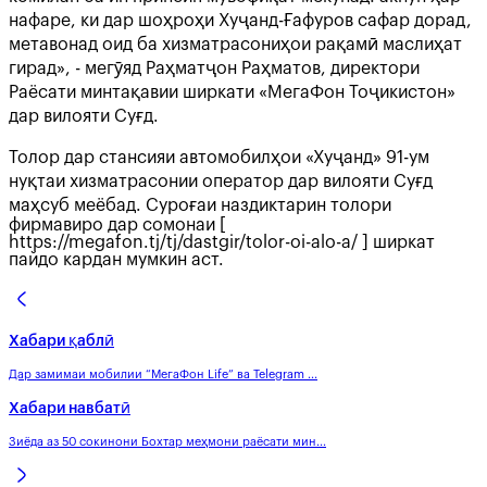
нафаре, ки дар шоҳроҳи Хуҷанд-Ғафуров сафар дорад,
метавонад оид ба хизматрасониҳои рақамӣ маслиҳат
гирад», - мегӯяд Раҳматҷон Раҳматов, директори
Раёсати минтақавии ширкати «МегаФон Тоҷикистон»
дар вилояти Суғд.
Толор дар стансияи автомобилҳои «Хуҷанд» 91-ум
нуқтаи хизматрасонии оператор дар вилояти Суғд
маҳсуб меёбад. Суроғаи наздиктарин толори
фирмавиро дар сомонаи [
https://megafon.tj/tj/dastgir/tolor-oi-alo-a/ ] ширкат
пайдо кардан мумкин аст.
Хабари қаблӣ
Дар замимаи мобилии “МегаФон Life” ва Telegram ...
Хабари навбатӣ
Зиёда аз 50 сокинони Бохтар меҳмони раёсати мин...