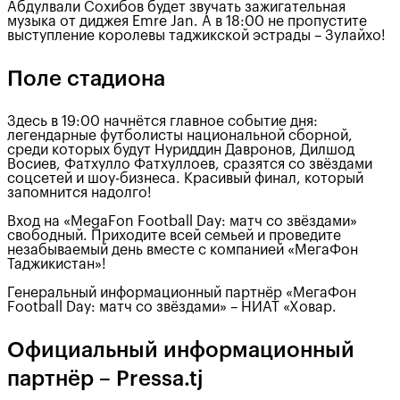
Абдулвали Сохибов будет звучать зажигательная
музыка от диджея Emre Jan. А в 18:00 не пропустите
выступление королевы таджикской эстрады – Зулайхо!
Поле стадиона
Здесь в 19:00 начнётся главное событие дня:
легендарные футболисты национальной сборной,
среди которых будут Нуриддин Давронов, Дилшод
Восиев, Фатхулло Фатхуллоев, сразятся со звёздами
соцсетей и шоу-бизнеса. Красивый финал, который
запомнится надолго!
Вход на «MegaFon Football Day: матч со звёздами»
свободный. Приходите всей семьей и проведите
незабываемый день вместе с компанией «МегаФон
Таджикистан»!
Генеральный информационный партнёр «МегаФон
Football Day: матч со звёздами» – НИАТ «Ховар.
Официальный информационный
партнёр – Pressa.tj