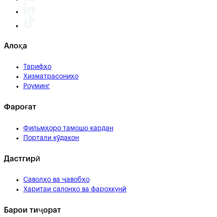
Алоқа
Тарифҳо
Хизматрасониҳо
Роуминг
Фароғат
Фильмҳоро тамошо кардан
Портали кӯдакон
Дастгирӣ
Саволҳо ва ҷавобҳо
Харитаи салонҳо ва фарохкунӣ
Барои тиҷорат