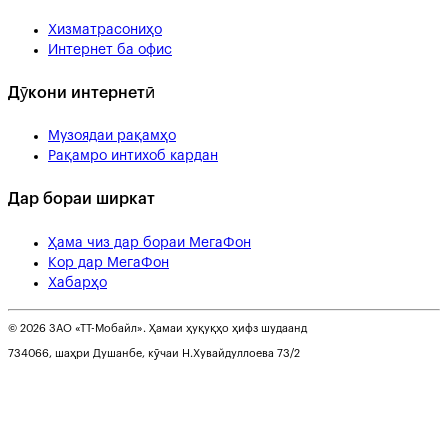
Хизматрасониҳо
Интернет ба офис
Дӯкони интернетӣ
Музоядаи рақамҳо
Рақамро интихоб кардан
Дар бораи ширкат
Ҳама чиз дар бораи МегаФон
Кор дар МегаФон
Хабарҳо
© 2026 ЗАО «ТТ-Мобайл». Ҳамаи ҳуқуқҳо ҳифз шудаанд
734066, шаҳри Душанбе, кӯчаи Н.Хувайдуллоева 73/2