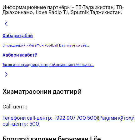
Информационные партнёры – ТВ-Таджикистан, ТВ-
Джахоннамо, Love Radio TJ, Sputnik Таджикистан.
Хабари қаблӣ
В преддверии «МегаФон Football Day: матч со звё...
Хабари навбатӣ
Таков итог праздника, который компания «МегаФон...
Хизматрасонии дастгирӣ
Call-центр
Телефони call-центр:
+992 907 700 500
Рақами кӯтоҳи
ё
call-центр:
500
Боргирӣ кардани барномаи Life