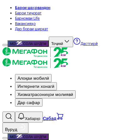
Барои шаҳрвандон
Барои тиҷорат
Барномаи Life
Вакансияҳо
Дар бораи ширкат
Тоҷикӣ
МО
СОЛА ШУДЕМ
Дастгирӣ
Алоқаи мобилӣ
Интернети хонагӣ
Хизматрасониҳои молиявӣ
Дар сафар
Хабарҳо
Сабад
Вуруд
МО
СОЛА ШУДЕМ