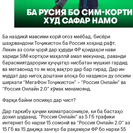
Ба наздикӣ мавсими корӣ оғоз меёбад, бисёри
шаҳрвандони Тоҷикистон ба Россия хоҳанд рафт.
Лекин аз соли ҷорӣ дар ҳудуди ФР қоидаҳои нави
хариди SIM-кортҳои маҳаллӣ амал мекунанд, раванди
барасмиятдарории ҳуҷҷатҳо нисбатан мушкил гардид
ва метавонад то як моҳ вақтро дар бар гирад. Дар ин
муддат дар нигоҳ доштани алоқа бо наздикон ду опсияи
ширкати “МегаФон Тоҷикистон” – “Россия Онлайн” ва
“Россия Онлайн 2.0” кӯмак менамоянд.
Фарқи байни опсияҳо дар чист?
Дар таркибу ҳаҷми хизматрасониҳое, ки ба бастаҳо
дохил шудаанд. “Россия Онлайн” аз 5 Гб трафики
интернет бо нархи 15 сомонӣ ва “Россия Онлайн 2.0” аз
15 Гб ва 15 дақиқа зангҳо ба рақамҳои ФР бо нархи 55