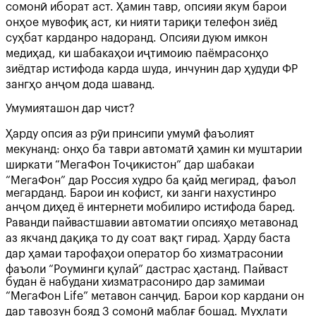
сомонӣ иборат аст. Ҳамин тавр, опсияи якум барои
онҳое мувофиқ аст, ки нияти тариқи телефон зиёд
суҳбат карданро надоранд. Опсияи дуюм имкон
медиҳад, ки шабакаҳои иҷтимоию паёмрасонҳо
зиёдтар истифода карда шуда, инчунин дар ҳудуди ФР
зангҳо анҷом дода шаванд.
Умумияташон дар чист?
Ҳарду опсия аз рӯи принсипи умумӣ фаъолият
мекунанд: онҳо ба таври автоматӣ ҳамин ки муштарии
ширкати “МегаФон Тоҷикистон” дар шабакаи
“МегаФон” дар Россия худро ба қайд мегирад, фаъол
мегарданд. Барои ин кофист, ки занги нахустинро
анҷом диҳед ё интернети мобилиро истифода баред.
Раванди пайвастшавии автоматии опсияҳо метавонад
аз якчанд дақиқа то ду соат вақт гирад. Ҳарду баста
дар ҳамаи тарофаҳои оператор бо хизматрасонии
фаъоли “Роуминги қулай” дастрас ҳастанд. Пайваст
будан ё набудани хизматрасониро дар замимаи
“МегаФон Life” метавон санҷид. Барои кор кардани он
дар тавозун бояд 3 сомонӣ маблағ бошад. Муҳлати