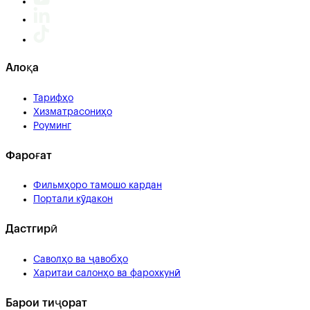
Алоқа
Тарифҳо
Хизматрасониҳо
Роуминг
Фароғат
Фильмҳоро тамошо кардан
Портали кӯдакон
Дастгирӣ
Саволҳо ва ҷавобҳо
Харитаи салонҳо ва фарохкунӣ
Барои тиҷорат