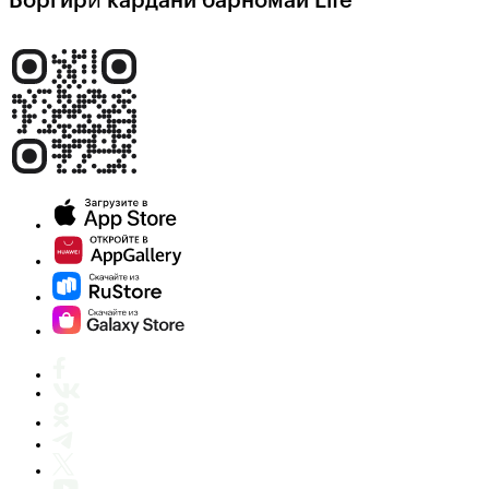
Боргирӣ кардани барномаи Life