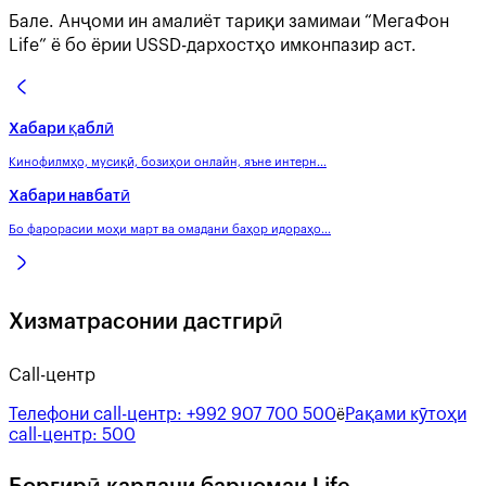
Бале. Анҷоми ин амалиёт тариқи замимаи “МегаФон
Life” ё бо ёрии USSD-дархостҳо имконпазир аст.
Хабари қаблӣ
Кинофилмҳо, мусиқӣ, бозиҳои онлайн, яъне интерн...
Хабари навбатӣ
Бо фарорасии моҳи март ва омадани баҳор идораҳо...
Хизматрасонии дастгирӣ
Call-центр
Телефони call-центр:
+992 907 700 500
Рақами кӯтоҳи
ё
call-центр:
500