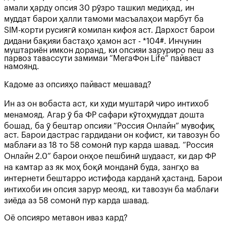
амали ҳарду опсия 30 рӯзро ташкил медиҳад, ин
муддат барои ҳалли тамоми масъалаҳои марбут ба
SIM-корти русиягӣ комилан кифоя аст. Дархост барои
дидани бақияи бастаҳо ҳамон аст - *104#. Инчунин
муштариён имкон доранд, ки опсияи заруриро пеш аз
парвоз тавассути замимаи “МегаФон Life” пайваст
намоянд.
Кадоме аз опсияҳо пайваст мешавад?
Ин аз он вобаста аст, ки худи муштарӣ чиро интихоб
менамояд. Агар ӯ ба ФР сафари кӯтоҳмуддат дошта
бошад, ба ӯ бештар опсияи “Россия Онлайн” мувофиқ
аст. Барои дастрас гардидани он кофист, ки тавозун бо
маблағи аз 18 то 58 сомонӣ пур карда шавад. “Россия
Онлайн 2.0” барои онҳое пешбинӣ шудааст, ки дар ФР
на камтар аз як моҳ боқӣ монданӣ буда, зангҳо ва
интернети бештарро истифода карданӣ ҳастанд. Барои
интихоби ин опсия зарур меояд, ки тавозун ба маблағи
зиёда аз 58 сомонӣ пур карда шавад.
Оё опсияро метавон иваз кард?