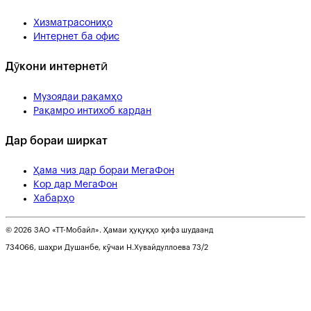
Хизматрасониҳо
Интернет ба офис
Дӯкони интернетӣ
Музоядаи рақамҳо
Рақамро интихоб кардан
Дар бораи ширкат
Ҳама чиз дар бораи МегаФон
Кор дар МегаФон
Хабарҳо
© 2026 ЗАО «ТТ-Мобайл». Ҳамаи ҳуқуқҳо ҳифз шудаанд
734066, шаҳри Душанбе, кӯчаи Н.Хувайдуллоева 73/2