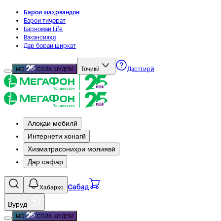
Барои шаҳрвандон
Барои тиҷорат
Барномаи Life
Вакансияҳо
Дар бораи ширкат
Тоҷикӣ
МО
СОЛА ШУДЕМ
Дастгирӣ
Алоқаи мобилӣ
Интернети хонагӣ
Хизматрасониҳои молиявӣ
Дар сафар
Хабарҳо
Сабад
Вуруд
МО
СОЛА ШУДЕМ