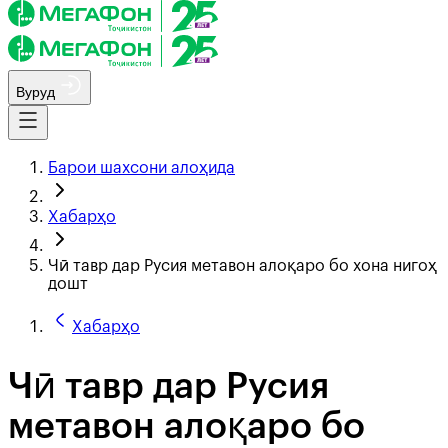
Вуруд
Барои шахсони алоҳида
Хабарҳо
Чӣ тавр дар Русия метавон алоқаро бо хона нигоҳ
дошт
Хабарҳо
Чӣ тавр дар Русия
метавон алоқаро бо