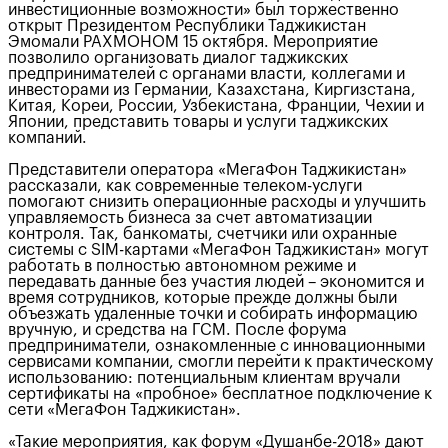
инвестиционные возможности» был торжественно
открыт Президентом Республики Таджикистан
Эмомали РАХМОНОМ 15 октября. Мероприятие
позволило организовать диалог таджикских
предпринимателей с органами власти, коллегами и
инвесторами из Германии, Казахстана, Киргизстана,
Китая, Кореи, России, Узбекистана, Франции, Чехии и
Японии, представить товары и услуги таджикских
компаний.
Представители оператора «МегаФон Таджикистан»
рассказали, как современные телеком-услуги
помогают снизить операционные расходы и улучшить
управляемость бизнеса за счет автоматизации
контроля. Так, банкоматы, счетчики или охранные
системы с SIM-картами «МегаФон Таджикистан» могут
работать в полностью автономном режиме и
передавать данные без участия людей – экономится и
время сотрудников, которые прежде должны были
объезжать удаленные точки и собирать информацию
вручную, и средства на ГСМ. После форума
предприниматели, ознакомленные с инновационными
сервисами компании, смогли перейти к практическому
использованию: потенциальным клиентам вручали
сертификаты на «пробное» бесплатное подключение к
сети «МегаФон Таджикистан».
«Такие мероприятия, как форум «Душанбе-2018» дают