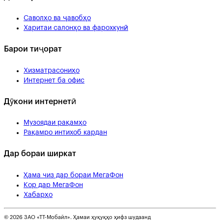
Саволҳо ва ҷавобҳо
Харитаи салонҳо ва фарохкунӣ
Барои тиҷорат
Хизматрасониҳо
Интернет ба офис
Дӯкони интернетӣ
Музоядаи рақамҳо
Рақамро интихоб кардан
Дар бораи ширкат
Ҳама чиз дар бораи МегаФон
Кор дар МегаФон
Хабарҳо
© 2026 ЗАО «ТТ-Мобайл». Ҳамаи ҳуқуқҳо ҳифз шудаанд