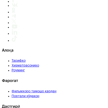
Алоқа
Тарифҳо
Хизматрасониҳо
Роуминг
Фароғат
Фильмҳоро тамошо кардан
Портали кӯдакон
Дастгирӣ