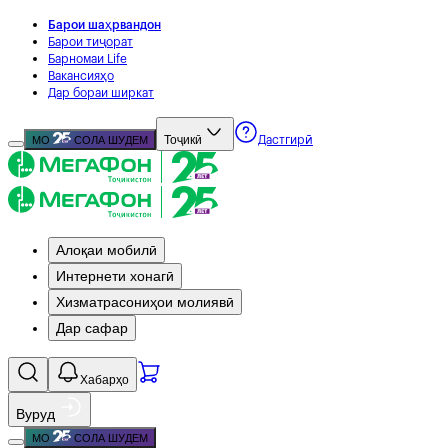
Барои шаҳрвандон
Барои тиҷорат
Барномаи Life
Вакансияҳо
Дар бораи ширкат
Тоҷикӣ
МО
СОЛА ШУДЕМ
Дастгирӣ
Алоқаи мобилӣ
Интернети хонагӣ
Хизматрасониҳои молиявӣ
Дар сафар
Хабарҳо
Вуруд
МО
СОЛА ШУДЕМ