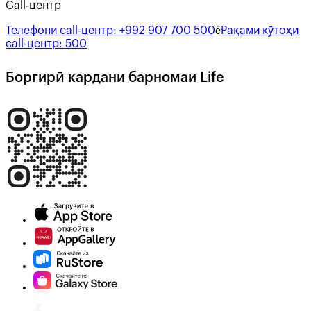
Call-центр
Телефони call-центр:
+992 907 700 500
Рақами кӯтоҳи
ё
call-центр:
500
Боргирӣ кардани барномаи Life