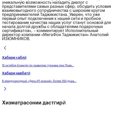
уникальную возможность наладить диалог с
представителями самых разных сфер, обсудить условия
взаимовыгодного сотрудничества с широким кругом
предпринимателей Таджикистана. Уверен, что уже
первый опыт подключения к нашей сети и пробное
тестирование качества наших услуг станут основой для
начала долгой дружбы с обладателями подарочных
сертификатов», – комментирует Исполнительный
директор компании «МегаФон Таджикистан» Анатолий
ИЗЮМНИКОВ.
Хабари қаблӣ
15 октября Комитет по развитию туризма при Прав...
Хабари навбатӣ
В международный «День ИТ-знаний» более 250 душа...
Хизматрасонии дастгирӣ