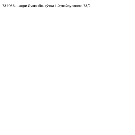
734066, шаҳри Душанбе, кӯчаи Н.Хувайдуллоева 73/2