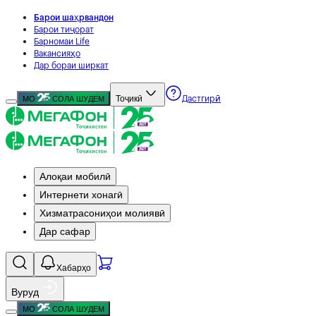
Барои шаҳрвандон
Барои тиҷорат
Барномаи Life
Вакансияҳо
Дар бораи ширкат
Тоҷикӣ
МО
СОЛА ШУДЕМ
Дастгирӣ
Алоқаи мобилӣ
Интернети хонагӣ
Хизматрасониҳои молиявӣ
Дар сафар
Хабарҳо
Вуруд
МО
СОЛА ШУДЕМ