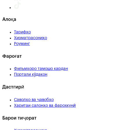
Алоқа
Тарифҳо
Хизматрасониҳо
Роуминг
Фароғат
Фильмҳоро тамошо кардан
Портали кӯдакон
Дастгирӣ
Саволҳо ва ҷавобҳо
Харитаи салонҳо ва фарохкунӣ
Барои тиҷорат