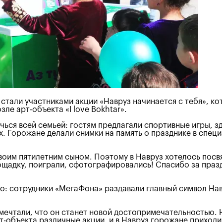
 стали участниками акции «Навруз начинается с тебя», 
е арт-объекта «I love Bokhtar».
чься всей семьей: гостям предлагали спортивные игры, 
х. Горожане делали снимки на память о празднике в спе
своим пятилетним сыном. Поэтому в Навруз хотелось посв
адку, поиграли, сфотографировались! Спасибо за праздни
го: сотрудники «МегаФона» раздавали главный символ Нав
, мечтали, что он станет новой достопримечательностью. 
-объекта различные акции, и в Навруз горожане приходил