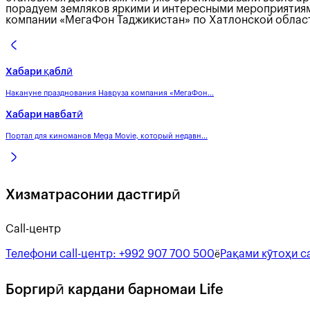
порадуем земляков яркими и интересными мероприятиям
компании «МегаФон Таджикистан» по Хатлонской обл
Хабари қаблӣ
Накануне празднования Навруза компания «МегаФон...
Хабари навбатӣ
Портал для киноманов Mega Movie, который недавн...
Хизматрасонии дастгирӣ
Call-центр
Телефони call-центр:
+992 907 700 500
Рақами кӯтоҳи ca
ё
Боргирӣ кардани барномаи Life