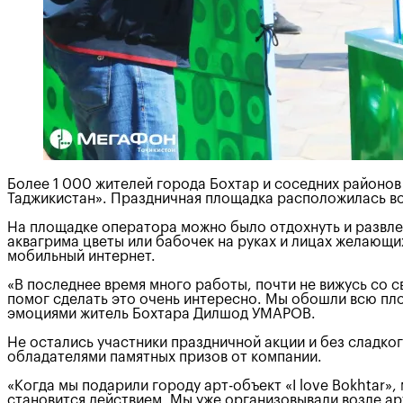
Более 1 000 жителей города Бохтар и соседних районов
Таджикистан». Праздничная площадка расположилась возл
На площадке оператора можно было отдохнуть и развле
аквагрима цветы или бабочек на руках и лицах желающи
мобильный интернет.
«В последнее время много работы, почти не вижусь со 
помог сделать это очень интересно. Мы обошли всю площ
эмоциями житель Бохтара Дилшод УМАРОВ.
Не остались участники праздничной акции и без сладко
обладателями памятных призов от компании.
«Когда мы подарили городу арт-объект «I love Bokhtar»
становится действием. Мы уже организовывали возле арт