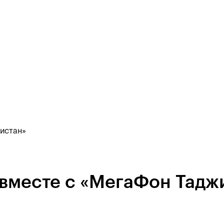
кистан»
 вместе с «МегаФон Тадж