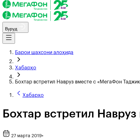
Вуруд
Барои шахсони алоҳида
Хабарҳо
Бохтар встретил Навруз вместе с «МегаФон Таджи
Хабарҳо
Бохтар встретил Навруз
27 марта 2019
•