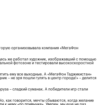
которую организовывала компания «МегаФон
здесь же работал художник, изображавший с помощью
циальной фотозоне и тестировали высокоскоростной
ятить ему все выходные. А «МегаФон Таджикистан»
к – не зря пошли гулять в центр города!» – делится
руза – сладкий суманак. А победители игр стали
Но, как говорится, мечты сбываются, когда желание
и к нему «по привычке». Уверен, мы еще не раз