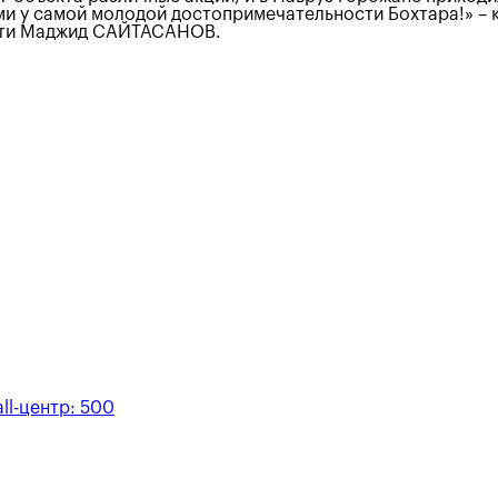
и у самой молодой достопримечательности Бохтара!» – 
асти Маджид САЙТАСАНОВ.
ll-центр:
500