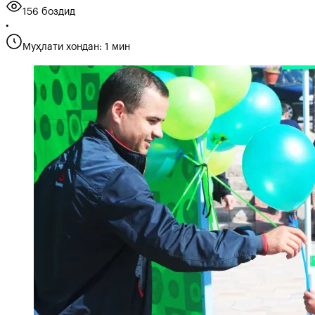
156 боздид
•
Муҳлати хондан: 1 мин