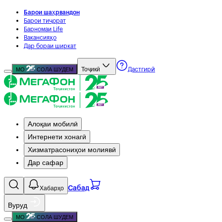
Барои шаҳрвандон
Барои тиҷорат
Барномаи Life
Вакансияҳо
Дар бораи ширкат
Тоҷикӣ
МО
СОЛА ШУДЕМ
Дастгирӣ
Алоқаи мобилӣ
Интернети хонагӣ
Хизматрасониҳои молиявӣ
Дар сафар
Хабарҳо
Сабад
Вуруд
МО
СОЛА ШУДЕМ