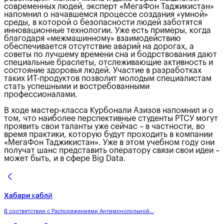
современных людей, эксперт «МегаФон Таджикистан»
напомнил о начавшемся процессе создания «умной»
среды, в которой о безопасности людей заботятся
инновационные технологии. Уже есть примеры, когда
благодаря «межмашинному» взаимодействию
обеспечивается отсутствие аварий на дорогах, а
советы по лучшему времени сна и бодрствования дают
специальные браслеты, отслеживающие активность и
состояние здоровья людей. Участие в разработках
таких ИТ-продуктов позволит молодым специалистам
стать успешными и востребованными
профессионалами.
В ходе мастер-класса Курбонали Азизов напомнил и о
том, что наиболее перспективные студенты РТСУ могут
проявить свои таланты уже сейчас – в частности, во
время практики, которую будут проходить в компании
«МегаФон Таджикистан». Уже в этом учебном году они
получат шанс представить оператору связи свои идеи –
может быть, и в сфере Big Data.
Хабари қаблӣ
В соответствии с Распоряжениями Антимонопольной...