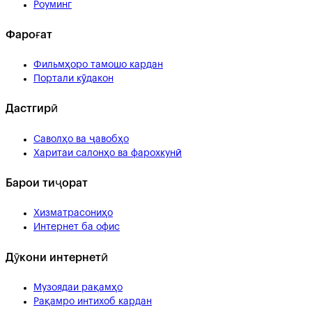
Роуминг
Фароғат
Фильмҳоро тамошо кардан
Портали кӯдакон
Дастгирӣ
Саволҳо ва ҷавобҳо
Харитаи салонҳо ва фарохкунӣ
Барои тиҷорат
Хизматрасониҳо
Интернет ба офис
Дӯкони интернетӣ
Музоядаи рақамҳо
Рақамро интихоб кардан