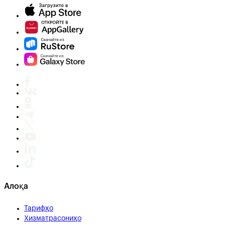
Алоқа
Тарифҳо
Хизматрасониҳо