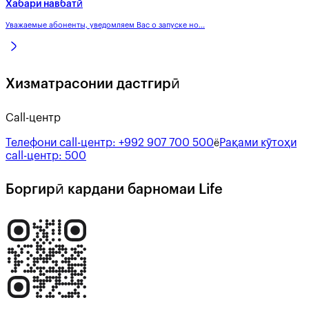
Хабари навбатӣ
Уважаемые абоненты, уведомляем Вас о запуске но...
Хизматрасонии дастгирӣ
Call-центр
Телефони call-центр:
+992 907 700 500
Рақами кӯтоҳи
ё
call-центр:
500
Боргирӣ кардани барномаи Life