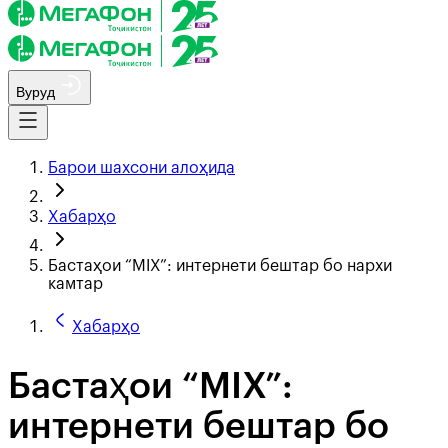
Вуруд
Барои шахсони алоҳида
Хабарҳо
Бастаҳои “MIX”: интернети бештар бо нархи
камтар
Хабарҳо
Бастаҳои “MIX”:
интернети бештар бо