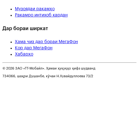
Музоядаи рақамҳо
Рақамро интихоб кардан
Дар бораи ширкат
Ҳама чиз дар бораи МегаФон
Кор дар МегаФон
Хабарҳо
© 2026 ЗАО «ТТ-Мобайл». Ҳамаи ҳуқуқҳо ҳифз шудаанд
734066, шаҳри Душанбе, кӯчаи Н.Хувайдуллоева 73/2