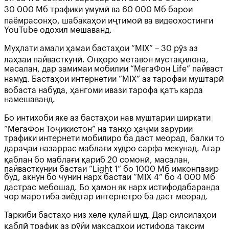
30 000 Мб трафики умумӣ ва 60 000 Мб барои
паёмрасонҳо, шабакаҳои иҷтимоӣ ва видеохостинги
YouTube одохил мешаванд.
Муҳлати амали ҳамаи бастаҳои “MIX” – 30 рӯз аз
лаҳзаи пайвасткунӣ. Онҳоро метавон мустақилона,
масалан, дар замимаи мобилии “МегаФон Life” пайваст
намуд. Бастаҳои интернетии “MIX” аз тарофаи муштарӣ
вобаста набуда, ҳангоми ивази тарофа қатъ карда
намешаванд.
Бо интихоби яке аз бастаҳои нав муштарии ширкати
“МегаФон Тоҷикистон” на танҳо ҳаҷми зарурии
трафики интернети мобилиро ба даст меорад, балки то
дараҷаи назаррас маблағи худро сарфа мекунад. Агар
қаблан бо маблағи қариб 20 сомонӣ, масалан,
пайвасткунии бастаи “Light 1” бо 1000 Мб имконпазир
буд, акнун бо чунин нарх бастаи “MIX 4” бо 4 000 Мб
дастрас мебошад. Бо ҳамон як нарх истифодабаранда
чор маротиба зиёдтар интернетро ба даст меорад.
Таркиби бастаҳо низ хеле қулай шуд. Дар силсилаҳои
қаблӣ трафик аз рӯйи мақсадҳои истифода тақсим