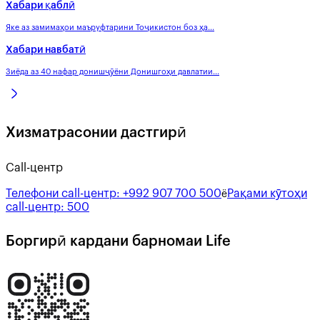
Хабари қаблӣ
Яке аз замимаҳои маъруфтарини Тоҷикистон боз ҳа...
Хабари навбатӣ
Зиёда аз 40 нафар донишҷӯёни Донишгоҳи давлатии...
Хизматрасонии дастгирӣ
Call-центр
Телефони call-центр:
+992 907 700 500
Рақами кӯтоҳи
ё
call-центр:
500
Боргирӣ кардани барномаи Life