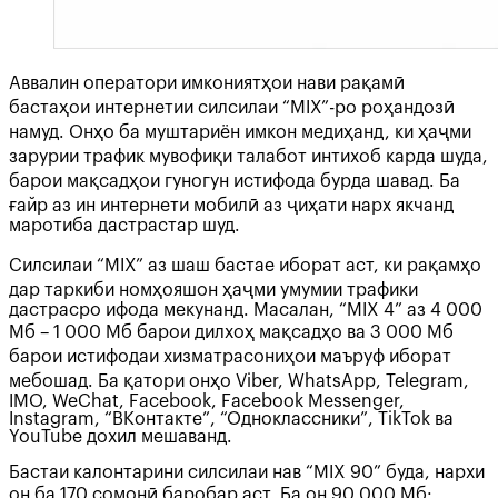
Аввалин оператори имкониятҳои нави рақамӣ
бастаҳои интернетии силсилаи “MIX”-ро роҳандозӣ
намуд. Онҳо ба муштариён имкон медиҳанд, ки ҳаҷми
зарурии трафик мувофиқи талабот интихоб карда шуда,
барои мақсадҳои гуногун истифода бурда шавад. Ба
ғайр аз ин интернети мобилӣ аз ҷиҳати нарх якчанд
маротиба дастрастар шуд.
Силсилаи “MIX” аз шаш бастае иборат аст, ки рақамҳо
дар таркиби номҳояшон ҳаҷми умумии трафики
дастрасро ифода мекунанд. Масалан, “MIX 4” аз 4 000
Мб – 1 000 Мб барои дилхоҳ мақсадҳо ва 3 000 Мб
барои истифодаи хизматрасониҳои маъруф иборат
мебошад. Ба қатори онҳо Viber, WhatsApp, Telegram,
IMO, WeChat, Facebook, Facebook Messenger,
Instagram, “ВКонтакте”, “Одноклассники”, TikTok ва
YouTube дохил мешаванд.
Бастаи калонтарини силсилаи нав “MIX 90” буда, нархи
он ба 170 сомонӣ баробар аст. Ба он 90 000 Мб: