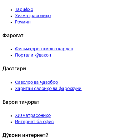
Тарифҳо
Хизматрасониҳо
Роуминг
Фароғат
Фильмҳоро тамошо кардан
Портали кӯдакон
Дастгирӣ
Саволҳо ва ҷавобҳо
Харитаи салонҳо ва фарохкунӣ
Барои тиҷорат
Хизматрасониҳо
Интернет ба офис
Дӯкони интернетӣ