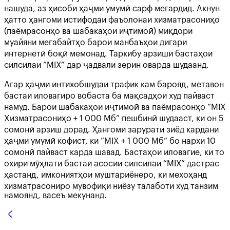
нашуда, аз ҳисоби ҳаҷми умумӣ сарф мегардид. Акнун
ҳатто ҳангоми истифодаи фаъолонаи хизматрасониҳо
(паёмрасонҳо ва шабакаҳои иҷтимоӣ) миқдори
муайяни мегабайтҳо барои манбаъҳои дигари
интернетӣ боқӣ мемонад. Таркибу арзиши бастаҳои
силсилаи “MIX” дар ҷадвали зерин оварда шудаанд.
Агар ҳаҷми интихобшудаи трафик кам барояд, метавон
бастаи иловагиро вобаста ба мақсадҳои худ пайваст
намуд. Барои шабакаҳои иҷтимоӣ ва паёмрасонҳо “MIX
Хизматрасониҳо + 1 000 Мб” пешбинӣ шудааст, ки он 5
сомонӣ арзиш дорад. Ҳангоми зарурати зиёд кардани
ҳаҷми умумӣ кофист, ки “MIX + 1 000 Мб” бо нархи 10
сомонӣ пайваст карда шавад. Бастаҳои иловагие, ки то
охири мӯҳлати бастаи асосии силсилаи “MIX” дастрас
ҳастанд, имкониятҳои муштариёнеро, ки мехоҳанд
хизматрасониро мувофиқи ниёзу талаботи худ танзим
намоянд, васеъ мекунанд.