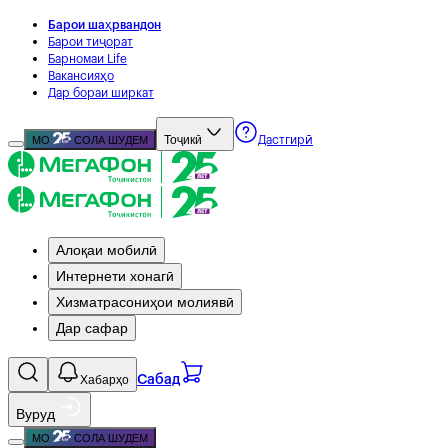
Барои шаҳрвандон
Барои тиҷорат
Барномаи Life
Вакансияҳо
Дар бораи ширкат
Тоҷикӣ
МО
СОЛА ШУДЕМ
Дастгирӣ
Алоқаи мобилӣ
Интернети хонагӣ
Хизматрасониҳои молиявӣ
Дар сафар
Хабарҳо
Сабад
Вуруд
МО
СОЛА ШУДЕМ