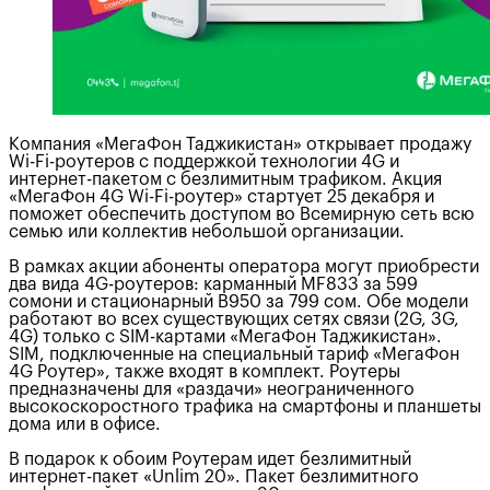
Компания «МегаФон Таджикистан» открывает продажу
Wi-Fi-роутеров с поддержкой технологии 4G и
интернет-пакетом с безлимитным трафиком. Акция
«МегаФон 4G Wi-Fi-роутер» стартует 25 декабря и
поможет обеспечить доступом во Всемирную сеть всю
семью или коллектив небольшой организации.
В рамках акции абоненты оператора могут приобрести
два вида 4G-роутеров: карманный MF833 за 599
сомони и стационарный B950 за 799 сом. Обе модели
работают во всех существующих сетях связи (2G, 3G,
4G) только с SIM-картами «МегаФон Таджикистан».
SIM, подключенные на специальный тариф «МегаФон
4G Роутер», также входят в комплект. Роутеры
предназначены для «раздачи» неограниченного
высокоскоростного трафика на смартфоны и планшеты
дома или в офисе.
В подарок к обоим Роутерам идет безлимитный
интернет-пакет «Unlim 20». Пакет безлимитного