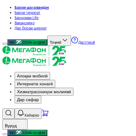
Барои шаҳрвандон
Барои тиҷорат
Барномаи Life
Вакансияҳо
Дар бораи ширкат
Тоҷикӣ
МО
СОЛА ШУДЕМ
Дастгирӣ
Алоқаи мобилӣ
Интернети хонагӣ
Хизматрасониҳои молиявӣ
Дар сафар
Хабарҳо
Вуруд
МО
СОЛА ШУДЕМ