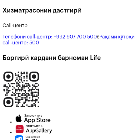
Хизматрасонии дастгирӣ
Call-центр
Телефони call-центр:
+992 907 700 500
Рақами кӯтоҳи
ё
call-центр:
500
Боргирӣ кардани барномаи Life