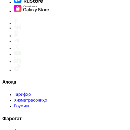
Алоқа
Тарифҳо
Хизматрасониҳо
Роуминг
Фароғат