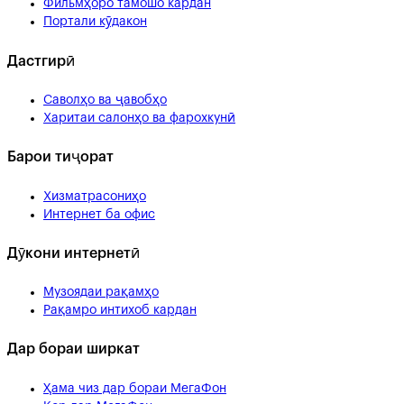
Фильмҳоро тамошо кардан
Портали кӯдакон
Дастгирӣ
Саволҳо ва ҷавобҳо
Харитаи салонҳо ва фарохкунӣ
Барои тиҷорат
Хизматрасониҳо
Интернет ба офис
Дӯкони интернетӣ
Музоядаи рақамҳо
Рақамро интихоб кардан
Дар бораи ширкат
Ҳама чиз дар бораи МегаФон