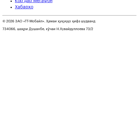
Кор дар МегаФон
Хабарҳо
© 2026 ЗАО «ТТ-Мобайл». Ҳамаи ҳуқуқҳо ҳифз шудаанд
734066, шаҳри Душанбе, кӯчаи Н.Хувайдуллоева 73/2