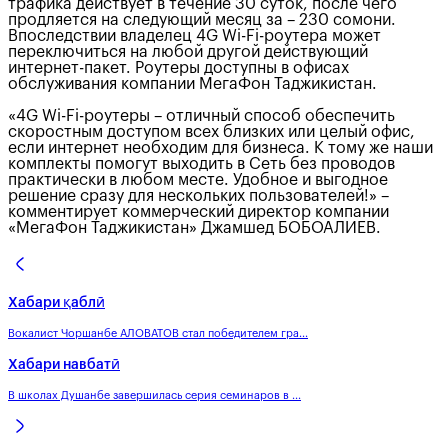
трафика действует в течение 30 суток, после чего
продляется на следующий месяц за – 230 сомони.
Впоследствии владелец 4G Wi-Fi-роутера может
переключиться на любой другой действующий
интернет-пакет. Роутеры доступны в офисах
обслуживания компании МегаФон Таджикистан.
«4G Wi-Fi-роутеры – отличный способ обеспечить
скоростным доступом всех близких или целый офис,
если интернет необходим для бизнеса. К тому же наши
комплекты помогут выходить в Сеть без проводов
практически в любом месте. Удобное и выгодное
решение сразу для нескольких пользователей!» –
комментирует коммерческий директор компании
«МегаФон Таджикистан» Джамшед БОБОАЛИЕВ.
Хабари қаблӣ
Вокалист Чоршанбе АЛОВАТОВ стал победителем гра...
Хабари навбатӣ
В школах Душанбе завершилась серия семинаров в ...