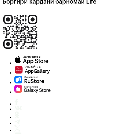
Боргирӣ кардани барномаи Life