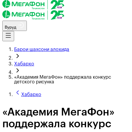
Вуруд
Барои шахсони алоҳида
Хабарҳо
«Академия МегаФон» поддержала конкурс
детского рисунка
Хабарҳо
«Академия МегаФон»
поддержала конкурс