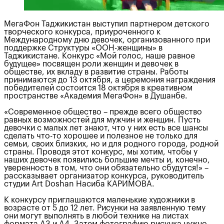
МегаФон Таджикистан выступил партнером детского
творческого конкурса, приуроченного к
Международному дню девочек, организованного при
поддержке Структуры «ООН-женщины» в
Таджикистане. Конкурс «Мой голос, наше равное
будущее» посвящен роли женщин и девочек в
обществе, их вкладу в развитие страны. Работы
принимаются до 13 октября, а церемония награждения
победителей состоится 18 октября в креативном
пространстве «Академия МегаФон» в Душанбе.
«Современное общество – прежде всего общество
равных возможностей для мужчин и женщин. Пусть
девочки с малых лет знают, что у них есть все шансы
сделать что-то хорошее и полезное не только для
семьи, своих близких, но и для родного города, родной
страны. Проводя этот конкурс, мы хотим, чтобы у
наших девочек появились большие мечты и, конечно,
уверенность в том, что они обязательно сбудутся!» –
рассказывает организатор конкурса, руководитель
студии Art Doshan Насиба КАРИМОВА.
К конкурсу приглашаются маленькие художники в
возрасте от 5 до 12 лет. Рисунки на заявленную тему
они могут выполнять в любой технике на листах
формата А3 и А4. Затем фотографию рисунка нужно