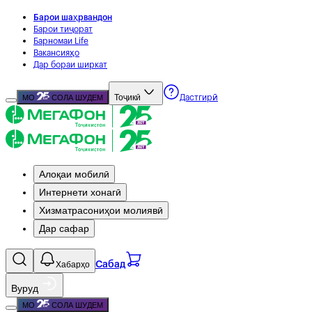
Барои шаҳрвандон
Барои тиҷорат
Барномаи Life
Вакансияҳо
Дар бораи ширкат
Тоҷикӣ
МО
СОЛА ШУДЕМ
Дастгирӣ
Алоқаи мобилӣ
Интернети хонагӣ
Хизматрасониҳои молиявӣ
Дар сафар
Хабарҳо
Сабад
Вуруд
МО
СОЛА ШУДЕМ