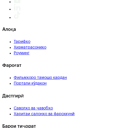
Алоқа
Тарифҳо
Хизматрасониҳо
Роуминг
Фароғат
Фильмҳоро тамошо кардан
Портали кӯдакон
Дастгирӣ
Саволҳо ва ҷавобҳо
Харитаи салонҳо ва фарохкунӣ
Барои тиҷорат