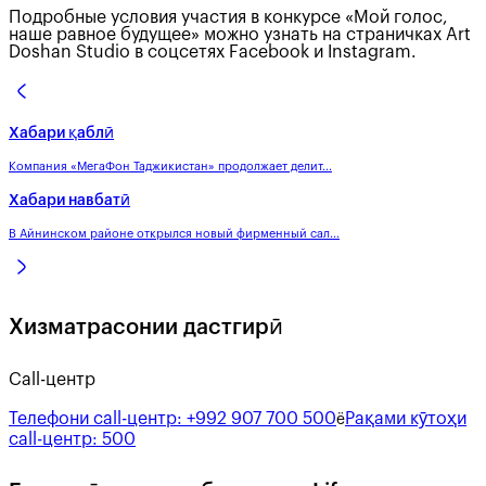
Подробные условия участия в конкурсе «Мой голос,
наше равное будущее» можно узнать на страничках Art
Doshan Studio в соцсетях Facebook и Instagram.
Хабари қаблӣ
Компания «МегаФон Таджикистан» продолжает делит...
Хабари навбатӣ
В Айнинском районе открылся новый фирменный сал...
Хизматрасонии дастгирӣ
Call-центр
Телефони call-центр:
+992 907 700 500
Рақами кӯтоҳи
ё
call-центр:
500