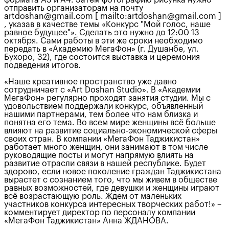
отправить организаторам на почту
artdoshan@gmail.com [ mailto:artdoshan@gmail.com ]
, указав в качестве темы «Конкурс "Мой голос, наше
равное будущее"». Сделать это нужно до 12:00 13
октября. Сами работы в эти же сроки необходимо
передать в «Академию МегаФон» (г. Душанбе, ул.
Бухоро, 32), где состоится выставка и церемония
подведения итогов.
«Наше креативное пространство уже давно
сотрудничает с «Art Doshan Studio». В «Академии
МегаФон» регулярно проходят занятия студии. Мы с
удовольствием поддержали конкурс, объявленный
нашими партнерами, тем более что нам близка и
понятна его тема. Во всем мире женщины всё больше
влияют на развитие социально-экономической сферы
своих стран. В компании «МегаФон Таджикистан»
работает много женщин, они занимают в том числе
руководящие посты и могут напрямую влиять на
развитие отрасли связи в нашей республике. Будет
здорово, если новое поколение граждан Таджикистана
вырастет с сознанием того, что мы живем в обществе
равных возможностей, где девушки и женщины играют
всё возрастающую роль. Ждем от маленьких
участников конкурса интересных творческих работ!» –
комментирует директор по персоналу компании
«МегаФон Таджикистан» Анна ЖДАНОВА.