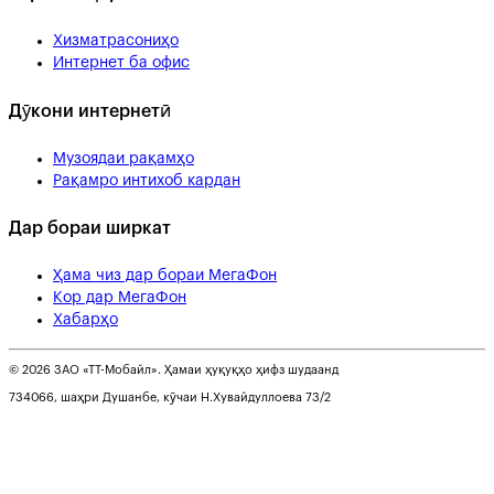
Хизматрасониҳо
Интернет ба офис
Дӯкони интернетӣ
Музоядаи рақамҳо
Рақамро интихоб кардан
Дар бораи ширкат
Ҳама чиз дар бораи МегаФон
Кор дар МегаФон
Хабарҳо
© 2026 ЗАО «ТТ-Мобайл». Ҳамаи ҳуқуқҳо ҳифз шудаанд
734066, шаҳри Душанбе, кӯчаи Н.Хувайдуллоева 73/2