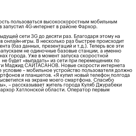
жность пользоваться высокоскоростным мобильным
в запустил 4G-интернет в районе Фархор.
дущей сети 3G до десяти раз. Благодаря этому на
в онлайн-игры. В несколько раз быстрее происходит
а (баз данных, презентаций и т.д.). Теперь все эти
запускаем не одиночные базовые станции, а именно
онах города. Уже в момент запуска скоростной
 не будет «выпадать» из сети при перемещениях по
асти Маджид САЙТАСАНОВ. Новые скорости интернета
ое условие – мобильное устройство пользователя должно
артфонов и планшетов. «Я купил новый телефон полгода
 высветился на экране моего смартфона. Спасибо
ы», – рассказывает житель города Куляб Джурабеки
Фархор Хатлонской области. Оператор первым