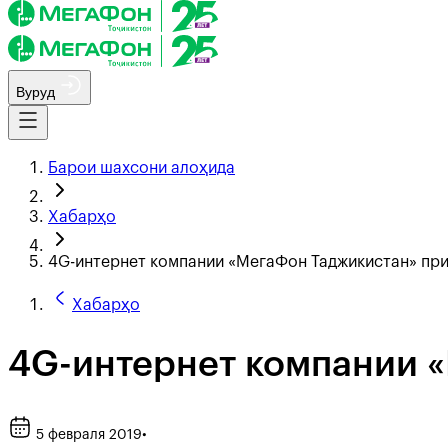
Вуруд
Барои шахсони алоҳида
Хабарҳо
4G-интернет компании «МегаФон Таджикистан» при
Хабарҳо
4G-интернет компании 
5 февраля 2019
•