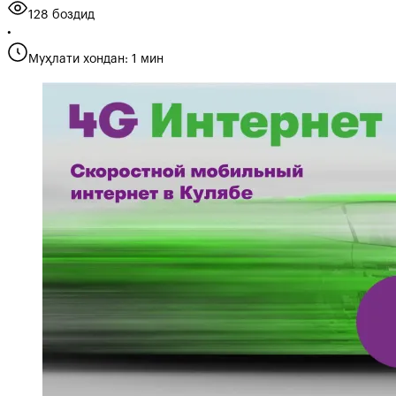
128 боздид
•
Муҳлати хондан: 1 мин