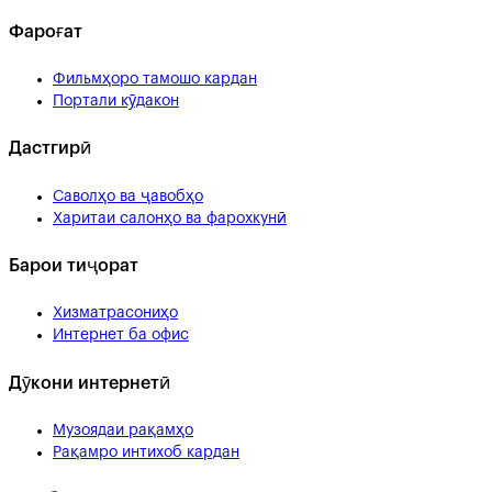
Фароғат
Фильмҳоро тамошо кардан
Портали кӯдакон
Дастгирӣ
Саволҳо ва ҷавобҳо
Харитаи салонҳо ва фарохкунӣ
Барои тиҷорат
Хизматрасониҳо
Интернет ба офис
Дӯкони интернетӣ
Музоядаи рақамҳо
Рақамро интихоб кардан