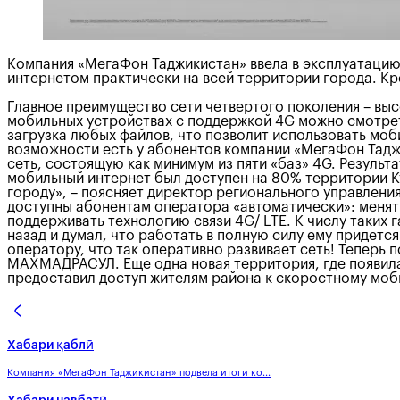
Компания «МегаФон Таджикистан» ввела в эксплуатацию
интернетом практически на всей территории города. Кр
Главное преимущество сети четвертого поколения – вы
мобильных устройствах с поддержкой 4G можно смотреть
загрузка любых файлов, что позволит использовать мобил
возможности есть у абонентов компании «МегаФон Таджи
сеть, состоящую как минимум из пяти «баз» 4G. Результа
мобильный интернет был доступен на 80% территории Ку
городу», – поясняет директор регионального управле
доступны абонентам оператора «автоматически»: менять
поддерживать технологию связи 4G/ LTE. К числу таких
назад и думал, что работать в полную силу ему придет
оператору, что так оперативно развивает сеть! Теперь
МАХМАДРАСУЛ. Еще одна новая территория, где появила
предоставил доступ жителям района к скоростному моб
Хабари қаблӣ
Компания «МегаФон Таджикистан» подвела итоги ко...