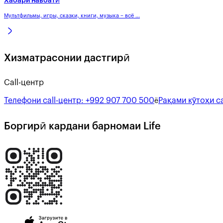
Хабари навбатӣ
Мультфильмы, игры, сказки, книги, музыка – всё ...
Хизматрасонии дастгирӣ
Call-центр
Телефони call-центр:
+992 907 700 500
Рақами кӯтоҳи ca
ё
Боргирӣ кардани барномаи Life