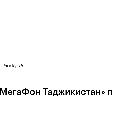
шёл в Куляб
«МегаФон Таджикистан» п