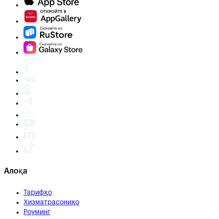
Алоқа
Тарифҳо
Хизматрасониҳо
Роуминг