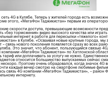
 сеть 4G в Кулябе. Теперь у жителей города есть возмо
оме этого, «МегаФон Таджикистан» первым из операторо
сокие скорости доступа, превышающие возможности преды
 «без торможения» видео высокого качества или играть 
ьный интернет в работе для пересылки «тяжелого» контент
кистан» в Кулябе. «Осваивая новые крупные города, мы 
т – связь нового поколения появляется сразу во всех рай
ляба. Это значит, что абонент, пользующийся связью 4G,
ния компании «МегаФон Таджикистан» по Хатлонской обл
 тариф или доплачивать за услугу не нужно. Единственн
 гаджетов относится большинство выпускаемых сейчас см
ся нескоро. Поэтому очень обрадовался, когда значок 4G
 почти каждый вечер смотрю на смартфоне любимые фильм
сь связь 4G компании «МегаФон Таджикистан», – район 
ильному интернету.