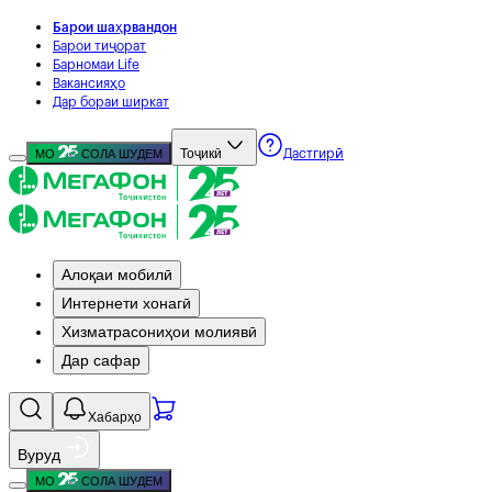
Барои шаҳрвандон
Барои тиҷорат
Барномаи Life
Вакансияҳо
Дар бораи ширкат
Тоҷикӣ
МО
СОЛА ШУДЕМ
Дастгирӣ
Алоқаи мобилӣ
Интернети хонагӣ
Хизматрасониҳои молиявӣ
Дар сафар
Хабарҳо
Вуруд
МО
СОЛА ШУДЕМ