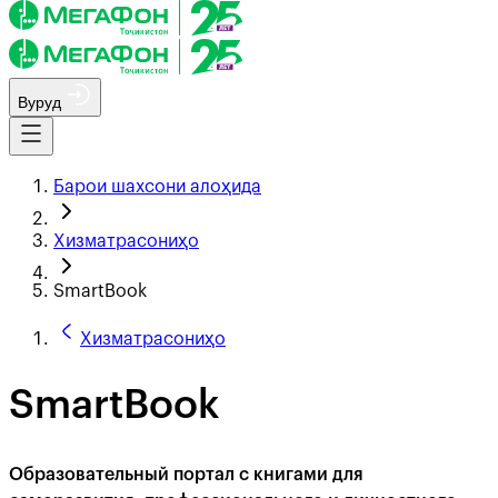
Вуруд
Барои шахсони алоҳида
Хизматрасониҳо
SmartBook
Хизматрасониҳо
SmartBook
Образовательный портал с книгами для