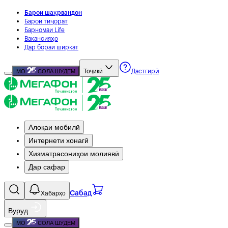
Барои шаҳрвандон
Барои тиҷорат
Барномаи Life
Вакансияҳо
Дар бораи ширкат
Тоҷикӣ
МО
СОЛА ШУДЕМ
Дастгирӣ
Алоқаи мобилӣ
Интернети хонагӣ
Хизматрасониҳои молиявӣ
Дар сафар
Хабарҳо
Сабад
Вуруд
МО
СОЛА ШУДЕМ