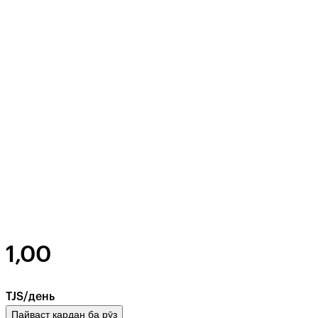
1,00
TJS/день
Пайваст кардан ба рӯз