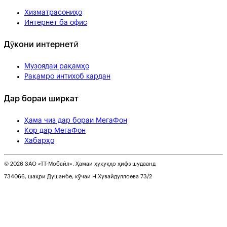
Хизматрасониҳо
Интернет ба офис
Дӯкони интернетӣ
Музоядаи рақамҳо
Рақамро интихоб кардан
Дар бораи ширкат
Ҳама чиз дар бораи МегаФон
Кор дар МегаФон
Хабарҳо
© 2026 ЗАО «ТТ-Мобайл». Ҳамаи ҳуқуқҳо ҳифз шудаанд
734066, шаҳри Душанбе, кӯчаи Н.Хувайдуллоева 73/2