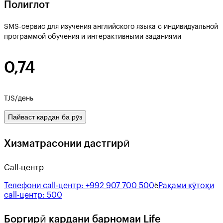
Полиглот
SMS-сервис для изучения английского языка с индивидуальной
программой обучения и интерактивными заданиями
0,74
TJS/день
Пайваст кардан ба рӯз
Хизматрасонии дастгирӣ
Call-центр
Телефони call-центр:
+992 907 700 500
Рақами кӯтоҳи
ё
call-центр:
500
Боргирӣ кардани барномаи Life