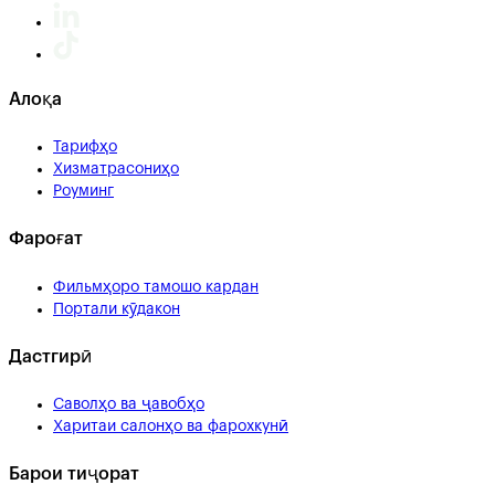
Алоқа
Тарифҳо
Хизматрасониҳо
Роуминг
Фароғат
Фильмҳоро тамошо кардан
Портали кӯдакон
Дастгирӣ
Саволҳо ва ҷавобҳо
Харитаи салонҳо ва фарохкунӣ
Барои тиҷорат