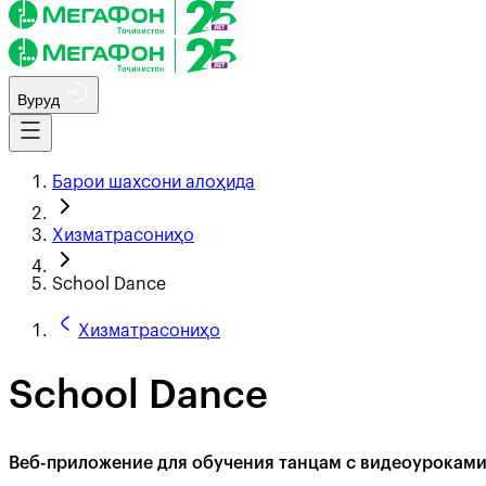
Вуруд
Барои шахсони алоҳида
Хизматрасониҳо
School Dance
Хизматрасониҳо
School Dance
Веб-приложение для обучения танцам с видеоурокам