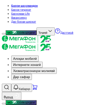
Барои шаҳрвандон
Барои тиҷорат
Барномаи Life
Вакансияҳо
Дар бораи ширкат
Тоҷикӣ
МО
СОЛА ШУДЕМ
Дастгирӣ
Алоқаи мобилӣ
Интернети хонагӣ
Хизматрасониҳои молиявӣ
Дар сафар
Хабарҳо
Вуруд
МО
СОЛА ШУДЕМ