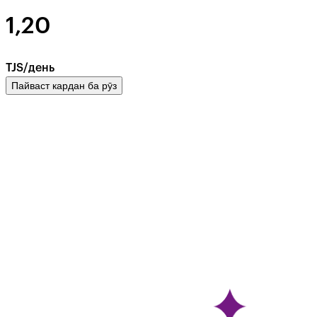
1,20
TJS/день
Пайваст кардан ба рӯз