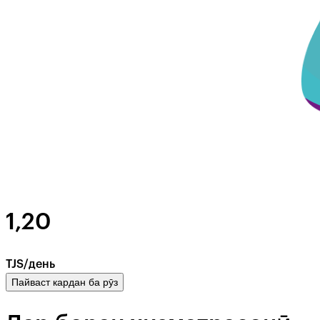
1,20
TJS/день
Пайваст кардан ба рӯз