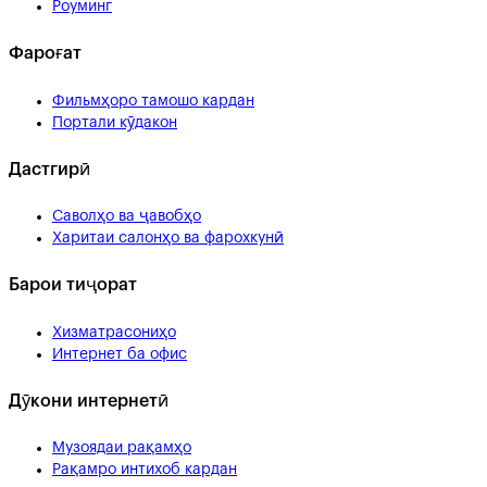
Роуминг
Фароғат
Фильмҳоро тамошо кардан
Портали кӯдакон
Дастгирӣ
Саволҳо ва ҷавобҳо
Харитаи салонҳо ва фарохкунӣ
Барои тиҷорат
Хизматрасониҳо
Интернет ба офис
Дӯкони интернетӣ
Музоядаи рақамҳо
Рақамро интихоб кардан