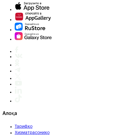
Алоқа
Тарифҳо
Хизматрасониҳо