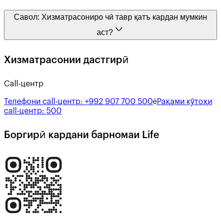
Савол:
Хизматрасониро чӣ тавр қатъ кардан мумкин
аст?
Хизматрасонии дастгирӣ
Call-центр
Телефони call-центр:
+992 907 700 500
Рақами кӯтоҳи
ё
call-центр:
500
Боргирӣ кардани барномаи Life