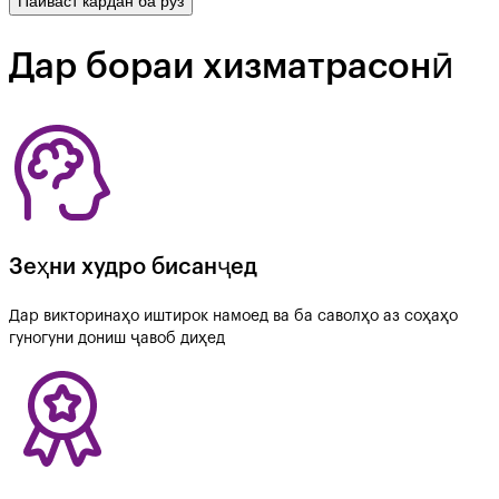
Пайваст кардан ба рӯз
Дар бораи хизматрасонӣ
Зеҳни худро бисанҷед
Дар викторинаҳо иштирок намоед ва ба саволҳо аз соҳаҳо
гуногуни дониш ҷавоб диҳед