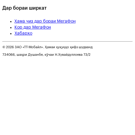
Дар бораи ширкат
Ҳама чиз дар бораи МегаФон
Кор дар МегаФон
Хабарҳо
© 2026 ЗАО «ТТ-Мобайл». Ҳамаи ҳуқуқҳо ҳифз шудаанд
734066, шаҳри Душанбе, кӯчаи Н.Хувайдуллоева 73/2