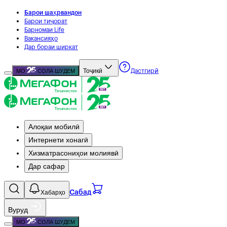
Барои шаҳрвандон
Барои тиҷорат
Барномаи Life
Вакансияҳо
Дар бораи ширкат
Тоҷикӣ
МО
СОЛА ШУДЕМ
Дастгирӣ
Алоқаи мобилӣ
Интернети хонагӣ
Хизматрасониҳои молиявӣ
Дар сафар
Хабарҳо
Сабад
Вуруд
МО
СОЛА ШУДЕМ