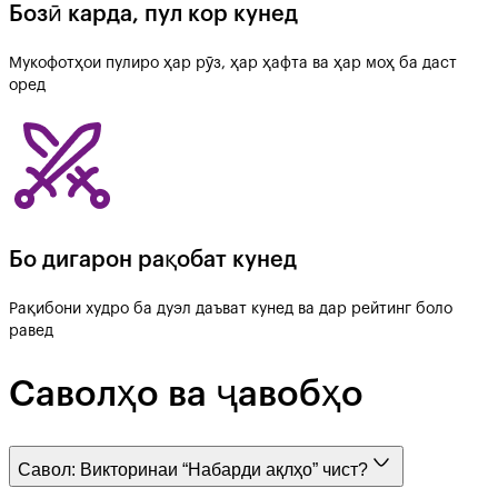
Бозӣ карда, пул кор кунед
Мукофотҳои пулиро ҳар рӯз, ҳар ҳафта ва ҳар моҳ ба даст
оред
Бо дигарон рақобат кунед
Рақибони худро ба дуэл даъват кунед ва дар рейтинг боло
равед
Саволҳо ва ҷавобҳо
Савол:
Викторинаи “Набарди ақлҳо” чист?