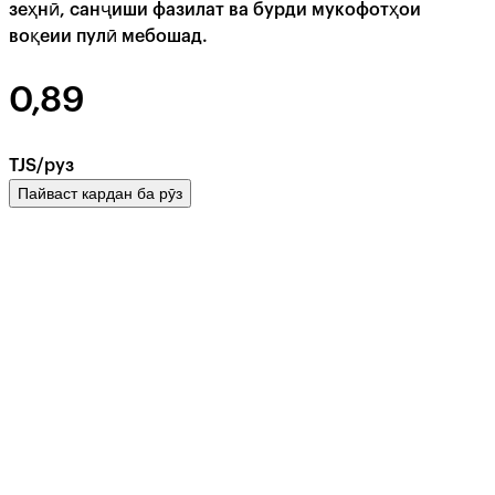
зеҳнӣ, санҷиши фазилат ва бурди мукофотҳои
воқеии пулӣ мебошад.
0,89
TJS/руз
Пайваст кардан ба рӯз