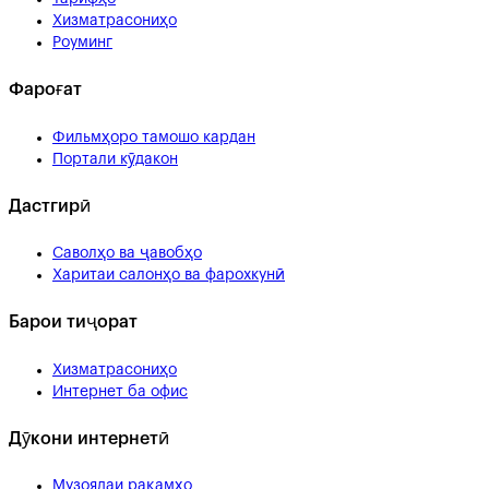
Хизматрасониҳо
Роуминг
Фароғат
Фильмҳоро тамошо кардан
Портали кӯдакон
Дастгирӣ
Саволҳо ва ҷавобҳо
Харитаи салонҳо ва фарохкунӣ
Барои тиҷорат
Хизматрасониҳо
Интернет ба офис
Дӯкони интернетӣ
Музоядаи рақамҳо