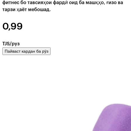
фитнес бо тавсияҳои фардӣ оид ба машқҳо, ғизо ва
тарзи ҳаёт мебошад.
0,99
TJS/руз
Пайваст кардан ба рӯз