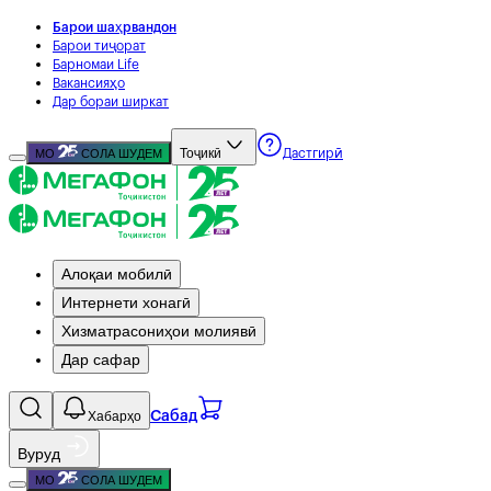
Барои шаҳрвандон
Барои тиҷорат
Барномаи Life
Вакансияҳо
Дар бораи ширкат
Тоҷикӣ
МО
СОЛА ШУДЕМ
Дастгирӣ
Алоқаи мобилӣ
Интернети хонагӣ
Хизматрасониҳои молиявӣ
Дар сафар
Хабарҳо
Сабад
Вуруд
МО
СОЛА ШУДЕМ