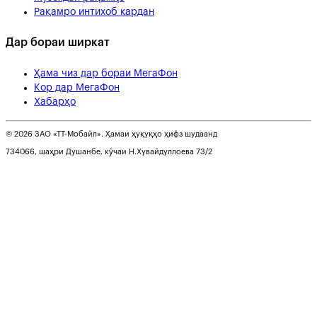
Рақамро интихоб кардан
Дар бораи ширкат
Ҳама чиз дар бораи МегаФон
Кор дар МегаФон
Хабарҳо
© 2026 ЗАО «ТТ-Мобайл». Ҳамаи ҳуқуқҳо ҳифз шудаанд
734066, шаҳри Душанбе, кӯчаи Н.Хувайдуллоева 73/2