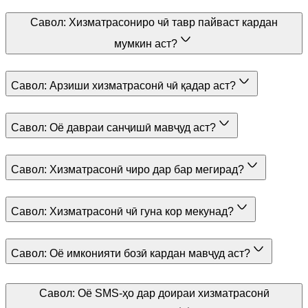
Савол:
Хизматрасониро чӣ тавр пайваст кардан
мумкин аст?
Савол:
Арзиши хизматрасонӣ чӣ қадар аст?
Савол:
Оё давраи санҷишӣ мавҷуд аст?
Савол:
Хизматрасонӣ чиро дар бар мегирад?
Савол:
Хизматрасонӣ чӣ гуна кор мекунад?
Савол:
Оё имконияти бозӣ кардан мавҷуд аст?
Савол:
Оё SMS-ҳо дар доираи хизматрасонӣ