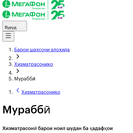
Вуруд
Барои шахсони алоҳида
Хизматрасониҳо
Мураббӣ
Хизматрасониҳо
Мураббӣ
Хизматрасонӣ барои ноил шудан ба ҳадафҳои