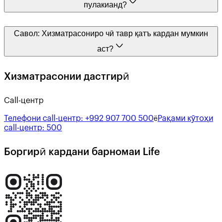
пулакианд?
Савол:
Хизматрасониро чӣ тавр қатъ кардан мумкин
аст?
Хизматрасонии дастгирӣ
Call-центр
Телефони call-центр:
+992 907 700 500
Рақами кӯтоҳи
ё
call-центр:
500
Боргирӣ кардани барномаи Life