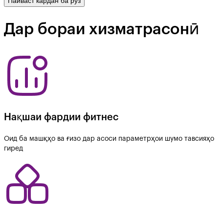
Пайваст кардан ба рӯз
Дар бораи хизматрасонӣ
Нақшаи фардии фитнес
Оид ба машқҳо ва ғизо дар асоси параметрҳои шумо тавсияҳо
гиред