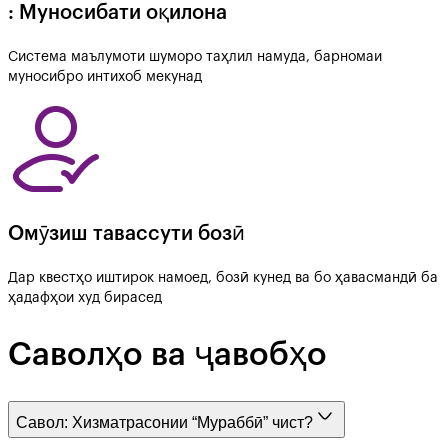
: Муносибати оқилона
Система маълумоти шуморо таҳлил намуда, барномаи
муносибро интихоб мекунад
Омӯзиш тавассути бозӣ
Дар квестҳо иштирок намоед, бозӣ кунед ва бо ҳавасмандӣ ба
ҳадафҳои худ бирасед
Саволҳо ва ҷавобҳо
Савол:
Хизматрасонии “Мураббӣ” чист?