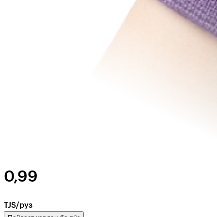
0,99
TJS/руз