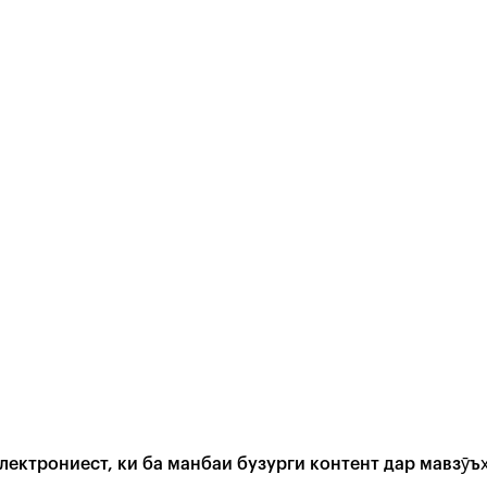
ектрониест, ки ба манбаи бузурги контент дар мавзӯъ