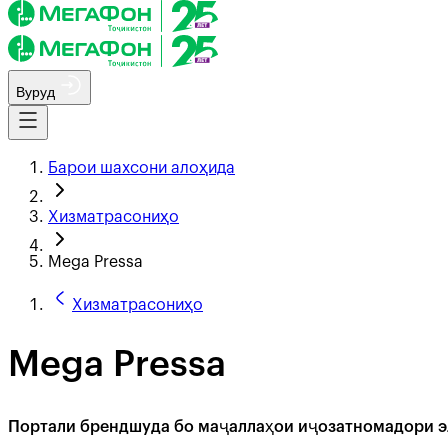
Вуруд
Барои шахсони алоҳида
Хизматрасониҳо
Mega Pressa
Хизматрасониҳо
Mega Pressa
Портали брендшуда бо маҷаллаҳои иҷозатномадори эл