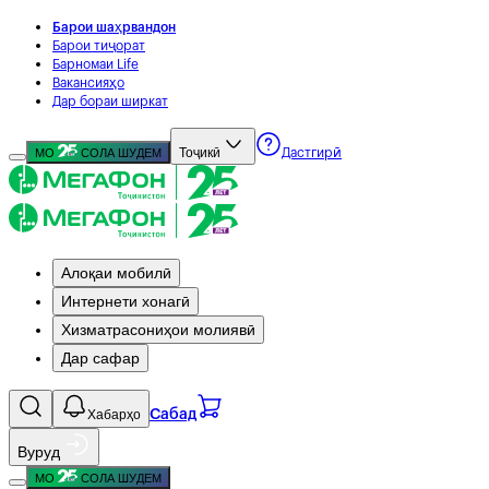
Барои шаҳрвандон
Барои тиҷорат
Барномаи Life
Вакансияҳо
Дар бораи ширкат
Тоҷикӣ
МО
СОЛА ШУДЕМ
Дастгирӣ
Алоқаи мобилӣ
Интернети хонагӣ
Хизматрасониҳои молиявӣ
Дар сафар
Хабарҳо
Сабад
Вуруд
МО
СОЛА ШУДЕМ