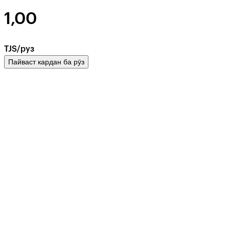
1,00
TJS/руз
Пайваст кардан ба рӯз