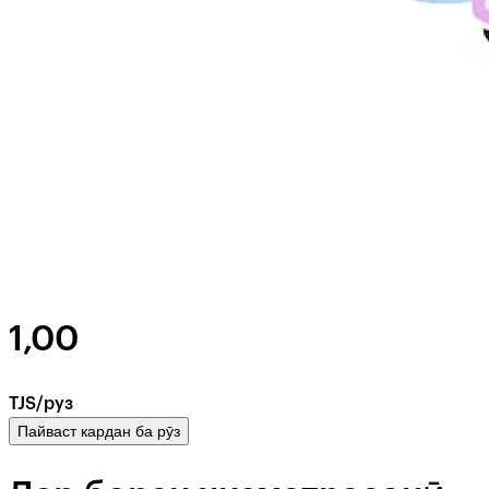
1,00
TJS/руз
Пайваст кардан ба рӯз