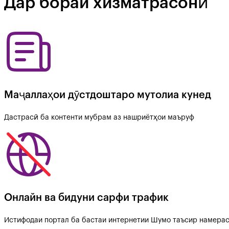
Дар бораи хизматрасонӣ
Маҷаллаҳои дӯстдоштаро мутолиа кунед
Дастрасӣ ба контенти мубрам аз нашриётҳои маъруф
Онлайн ва бидуни сарфи трафик
Истифодаи портал ба бастаи интернетии Шумо таъсир намера