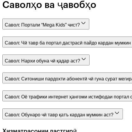
Саволҳо ва ҷавобҳо
Савол:
Портали “Mega Kids” чист?
Савол:
Чӣ тавр ба портал дастрасӣ пайдо кардан мумкин
Савол:
Нархи обуна чӣ қадар аст?
Савол:
Ситониши пардохти абонентӣ чӣ гуна сурат меги
Савол:
Оё трафики интернет ҳангоми истифодаи портал
Савол:
Обунаро чӣ тавр қатъ кардан мумкин аст?
Хизматрасонии дастгирӣ