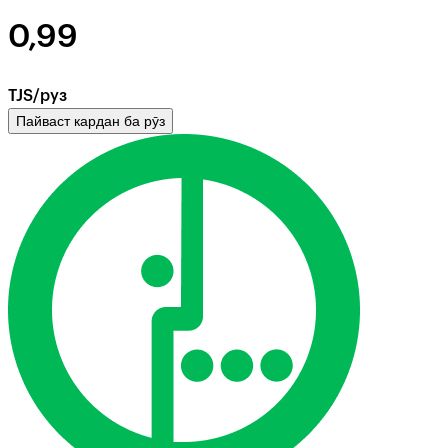
0,99
TJS/руз
Пайваст кардан ба рӯз