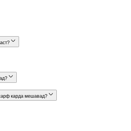
 аст?
рад?
 сарф карда мешавад?