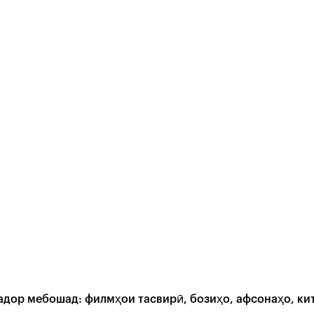
дор мебошад: филмҳои тасвирӣ, бозиҳо, афсонаҳо, кит