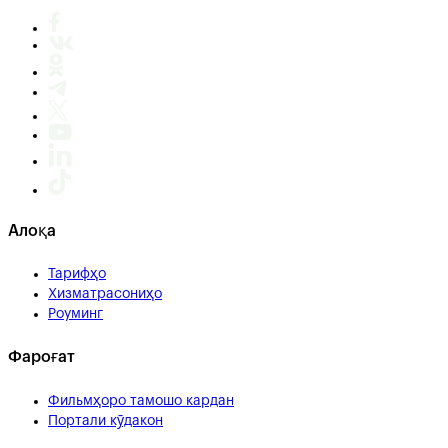
Алоқа
Тарифҳо
Хизматрасониҳо
Роуминг
Фароғат
Фильмҳоро тамошо кардан
Портали кӯдакон