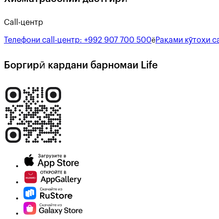
Call-центр
Телефони call-центр:
+992 907 700 500
Рақами кӯтоҳи ca
ё
Боргирӣ кардани барномаи Life