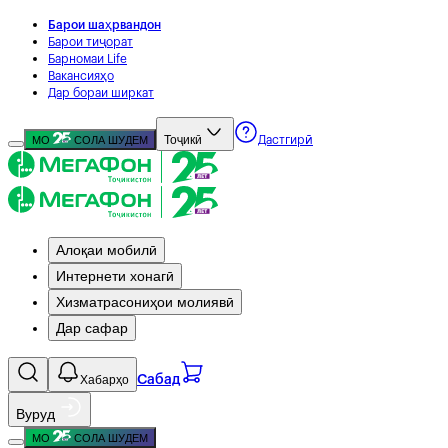
Барои шаҳрвандон
Барои тиҷорат
Барномаи Life
Вакансияҳо
Дар бораи ширкат
Тоҷикӣ
МО
СОЛА ШУДЕМ
Дастгирӣ
Алоқаи мобилӣ
Интернети хонагӣ
Хизматрасониҳои молиявӣ
Дар сафар
Хабарҳо
Сабад
Вуруд
МО
СОЛА ШУДЕМ