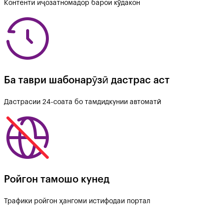
Контенти иҷозатномадор барои кӯдакон
Ба таври шабонарӯзӣ дастрас аст
Дастрасии 24-соата бо тамдидкунии автоматӣ
Ройгон тамошо кунед
Трафики ройгон ҳангоми истифодаи портал