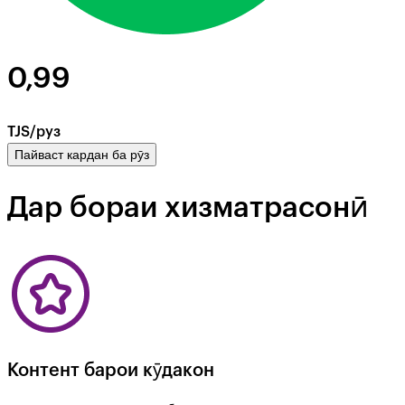
0,99
TJS/руз
Пайваст кардан ба рӯз
Дар бораи хизматрасонӣ
Контент барои кӯдакон