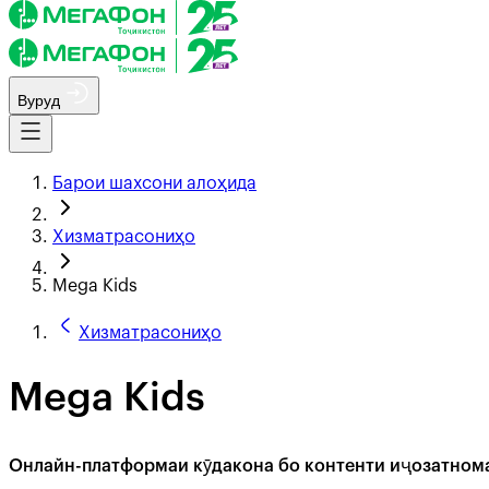
Вуруд
Барои шахсони алоҳида
Хизматрасониҳо
Mega Kids
Хизматрасониҳо
Mega Kids
Онлайн-платформаи кӯдакона бо контенти иҷозатнома