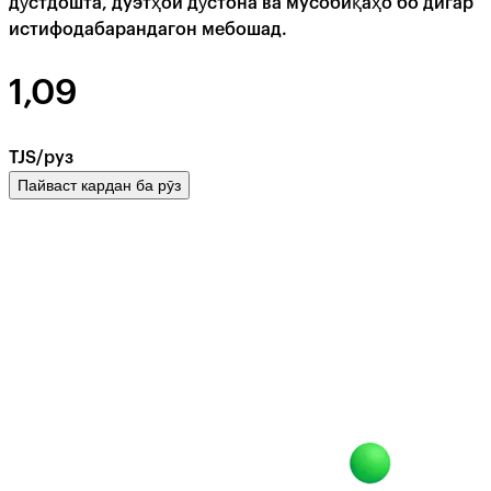
дӯстдошта, дуэтҳои дӯстона ва мусобиқаҳо бо дигар
истифодабарандагон мебошад.
1,09
TJS/руз
Пайваст кардан ба рӯз