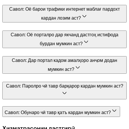
Савол:
Оё барои трафики интернет маблағ пардохт
кардан лозим аст?
Савол:
Оё порталро дар якчанд дастгоҳ истифода
бурдан мумкин аст?
Савол:
Дар портал кадом амалҳоро анҷом додан
мумкин аст?
Савол:
Паролро чӣ тавр барқарор кардан мумкин аст?
Савол:
Обунаро чӣ тавр қатъ кардан мумкин аст?
Хизматрасонии дастгирӣ