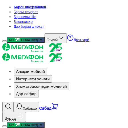
Барои шаҳрвандон
Барои тиҷорат
Барномаи Life
Вакансияҳо
Дар бораи ширкат
Тоҷикӣ
МО
СОЛА ШУДЕМ
Дастгирӣ
Алоқаи мобилӣ
Интернети хонагӣ
Хизматрасониҳои молиявӣ
Дар сафар
Хабарҳо
Сабад
Вуруд
МО
СОЛА ШУДЕМ