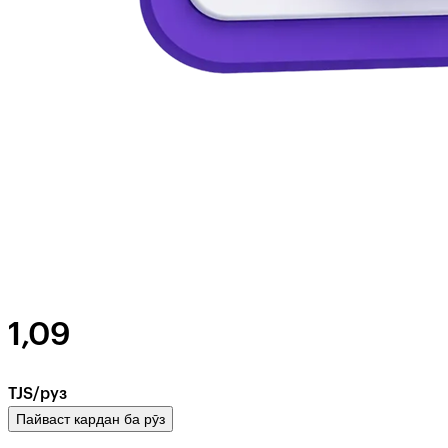
1,09
TJS/руз
Пайваст кардан ба рӯз