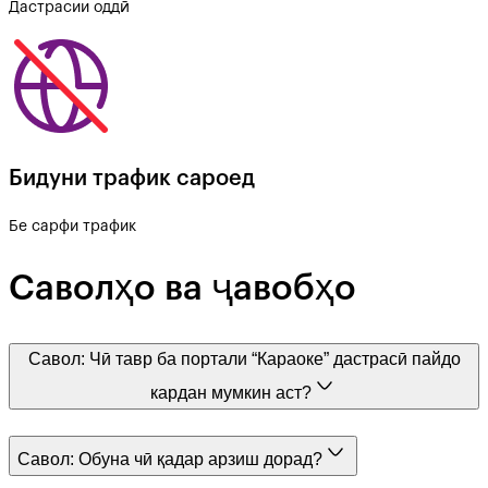
Дастрасии оддӣ
Бидуни трафик сароед
Бе сарфи трафик
Саволҳо ва ҷавобҳо
Савол:
Чӣ тавр ба портали “Караоке” дастрасӣ пайдо
кардан мумкин аст?
Савол:
Обуна чӣ қадар арзиш дорад?