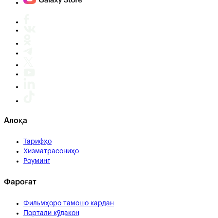
Алоқа
Тарифҳо
Хизматрасониҳо
Роуминг
Фароғат
Фильмҳоро тамошо кардан
Портали кӯдакон