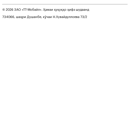
© 2026 ЗАО «ТТ-Мобайл». Ҳамаи ҳуқуқҳо ҳифз шудаанд
734066, шаҳри Душанбе, кӯчаи Н.Хувайдуллоева 73/2