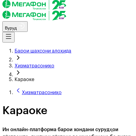
Вуруд
Барои шахсони алоҳида
Хизматрасониҳо
Караоке
Хизматрасониҳо
Караоке
Ин онлайн-платформа барои хондани сурудҳои