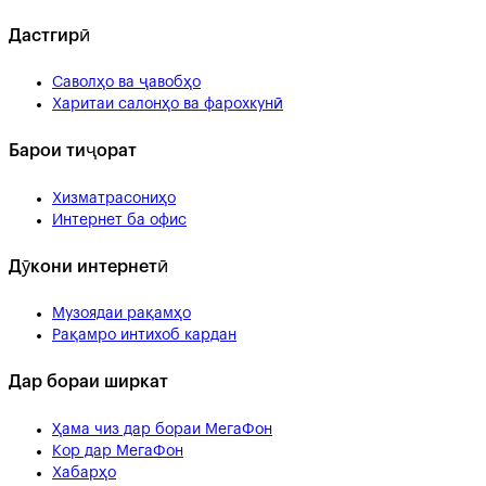
Дастгирӣ
Саволҳо ва ҷавобҳо
Харитаи салонҳо ва фарохкунӣ
Барои тиҷорат
Хизматрасониҳо
Интернет ба офис
Дӯкони интернетӣ
Музоядаи рақамҳо
Рақамро интихоб кардан
Дар бораи ширкат
Ҳама чиз дар бораи МегаФон
Кор дар МегаФон
Хабарҳо