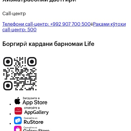
Call-центр
Телефони call-центр:
+992 907 700 500
Рақами кӯтоҳи
ё
call-центр:
500
Боргирӣ кардани барномаи Life