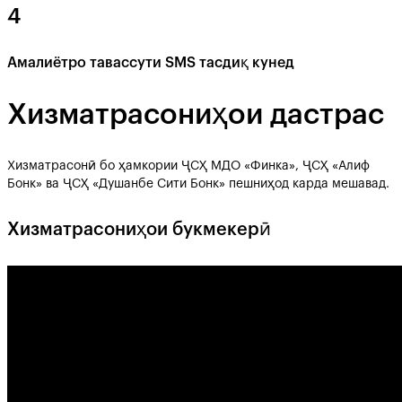
4
Амалиётро тавассути SMS тасдиқ кунед
Хизматрасониҳои дастрас
Хизматрасонӣ бо ҳамкории ҶСҲ МДО «Финка», ҶСҲ «Алиф
Бонк» ва ҶСҲ «Душанбе Сити Бонк» пешниҳод карда мешавад.
Хизматрасониҳои букмекерӣ