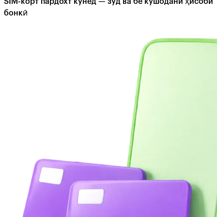
SIM-корт пардохт кунед — зуд ва бе кушодани ҳисоби
бонкӣ