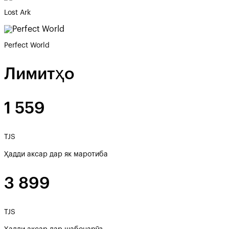
Lost Ark
Perfect World
Лимитҳо
1 559
TJS
Ҳадди аксар дар як маротиба
3 899
TJS