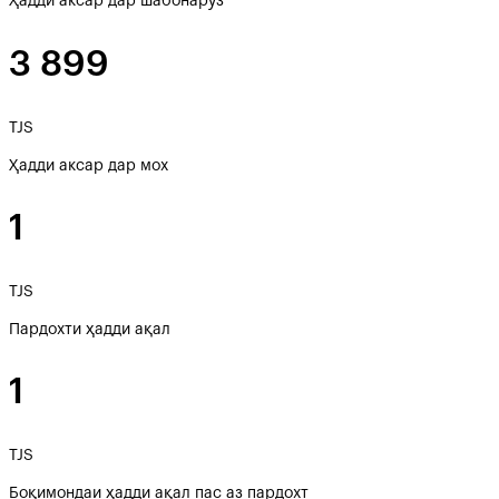
Ҳадди аксар дар шабонарӯз
3 899
TJS
Ҳадди аксар дар мох
1
TJS
Пардохти ҳадди ақал
1
TJS
Боқимондаи ҳадди ақал пас аз пардохт