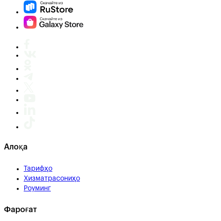
Алоқа
Тарифҳо
Хизматрасониҳо
Роуминг
Фароғат