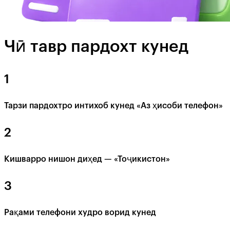
Чӣ тавр пардохт кунед
1
Тарзи пардохтро интихоб кунед «Аз ҳисоби телефон»
2
Кишварро нишон диҳед — «Тоҷикистон»
3
Рақами телефони худро ворид кунед