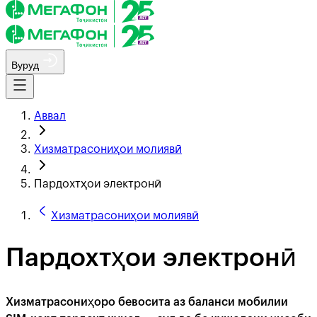
Вуруд
Аввал
Хизматрасониҳои молиявӣ
Пардохтҳои электронӣ
Хизматрасониҳои молиявӣ
Пардохтҳои электронӣ
Хизматрасониҳоро бевосита аз баланси мобилии