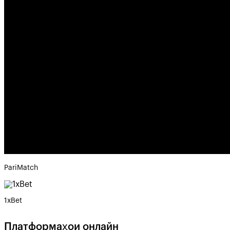
PariMatch
1xBet
Платформаҳои онлайн