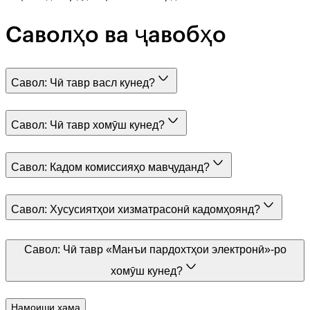
Саволҳо ва ҷавобҳо
Савол:
Чӣ тавр васл кунед?
Савол:
Чӣ тавр хомӯш кунед?
Савол:
Кадом комиссияҳо мавҷуданд?
Савол:
Хусусиятҳои хизматрасонӣ кадомҳоянд?
Савол:
Чӣ тавр «Манъи пардохтҳои электронӣ»-ро
хомӯш кунед?
Намоиши ҳама