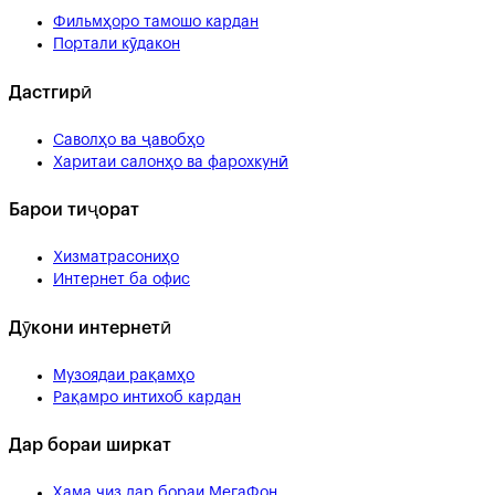
Фильмҳоро тамошо кардан
Портали кӯдакон
Дастгирӣ
Саволҳо ва ҷавобҳо
Харитаи салонҳо ва фарохкунӣ
Барои тиҷорат
Хизматрасониҳо
Интернет ба офис
Дӯкони интернетӣ
Музоядаи рақамҳо
Рақамро интихоб кардан
Дар бораи ширкат
Ҳама чиз дар бораи МегаФон