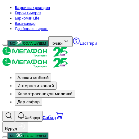
Барои шаҳрвандон
Барои тиҷорат
Барномаи Life
Вакансияҳо
Дар бораи ширкат
Тоҷикӣ
МО
СОЛА ШУДЕМ
Дастгирӣ
Алоқаи мобилӣ
Интернети хонагӣ
Хизматрасониҳои молиявӣ
Дар сафар
Хабарҳо
Сабад
Вуруд
МО
СОЛА ШУДЕМ