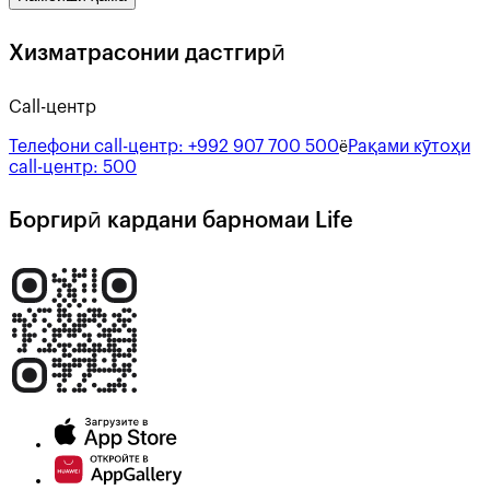
Хизматрасонии дастгирӣ
Call-центр
Телефони call-центр:
+992 907 700 500
Рақами кӯтоҳи
ё
call-центр:
500
Боргирӣ кардани барномаи Life