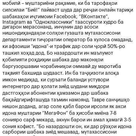
мобилӣ – муштариёни рақамие, ки ба тарофаҳои
силсилаи “Биё!” пайваст шуда дар реҷаи онлайн тариқи
шабакаҳои иҷтимоии Facebook, “ВКонтакте”,
Instagram ва “Одноклассники” таассуроти худро ба
дигарон мерасонанд, инчунин дар асоси
нишондиҳандаҳои солҳои гузашта мутахассисони
департаменти тиҷоратии оператор ба хулоса омаданд,
ки афзоиши “идона”-и трафик дар соли ҷорӣ 50%-ро
ташкил хоҳад дод. Бо назардошти ин маълумот
қобилияти роҳдиҳии шабака дар маконҳои
баргузоршавии чорабиниҳои оммавӣ ду маротиба
тақвият бахшида шудааст. Ин ба таҷҳизоти алоқа
имкон медиҳад, ки суръати баланди устувори
интернетро дар ҳолати зиёд шудани миқдори
дастгоҳҳои абонентии ҳамзамон дар шабака
бақайдгирифташуда таъмин намоянд. Тавре санҷишҳо
нишон доданд, агар соле қабл барои ирсоли як акси
идона муштарии “МегаФон” ба ҳисоби миёна 7-8
сонияро сарф мекард, акнун барои ин амал ҳамагӣ 3-5
сония кофист. “Бо назардошти он, ки дар рӯзҳои идона
сарбории шабака зиёд мешавад, мутахассисони