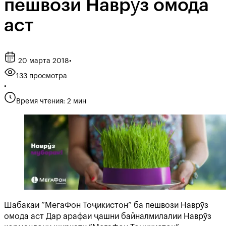
пешвози Наврӯз омода
аст
20 марта 2018
•
133 просмотра
•
Время чтения: 2 мин
Шабакаи “МегаФон Тоҷикистон” ба пешвози Наврӯз
омода аст Дар арафаи ҷашни байналмилалии Наврӯз