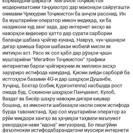
кормандони ширкати “МегаФон Тоҷикистон”
модернизатсияи таҷҳизотро дар маконҳои сайругашти
оммавии Ҷумҳурии Тоҷикистон ба анҷом расонид. Ин
ба муштариёни оператор имкон медиҳад, ки ба
наздикони худ занг зада, дар интернет аксҳо ва
наворҳои видеоиро ҳатто дар сурати сарбории
баланди шабака ҷойгир кунанд. Навруз, чун ҷашнҳои
дигар ҳамеша барои шабакаи мобилӣ мисли як
имтиҳон аст. Расо як сол қабл дар рӯзҳои ҷашн
муштариёни “МегаФон Тоҷикистон” трафики
интернетии барои ҷойгиркунии як миллион аксҳо
заруриро истифода намуданд. Қисми зиёди сарборӣ ба
истгоҳҳои базавии 4G-и дар шаҳрҳои Душанбе,
Хуҷанд, Бохтар (собиқ Қурғонтеппа) насбшуда рост
омада буд. Сокинони шаҳрҳои Панҷакент, Кулоб,
Вахдат ва бисёр шаҳру навоҳии дигари кишвар
бошанд, аз имконоти шабакаҳои насли сеюм истифода
бурда тавонистанд. Ҳар сол муштариёни оператор аз
рӯйи миқдори зангҳо ва ҳаҷмҳои таҳвили маълумот
рекордҳои нави “идона” мегузоранд. Бо пешгӯйии
фаъолнокии истифодабарандагони муосири интернети