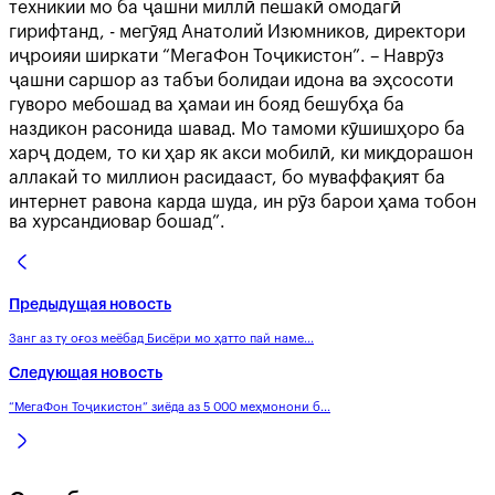
техникии мо ба ҷашни миллӣ пешакӣ омодагӣ
гирифтанд, - мегӯяд Анатолий Изюмников, директори
иҷроияи ширкати “МегаФон Тоҷикистон”. – Наврӯз
ҷашни саршор аз табъи болидаи идона ва эҳсосоти
гуворо мебошад ва ҳамаи ин бояд бешубҳа ба
наздикон расонида шавад. Мо тамоми кӯшишҳоро ба
харҷ додем, то ки ҳар як акси мобилӣ, ки миқдорашон
аллакай то миллион расидааст, бо муваффақият ба
интернет равона карда шуда, ин рӯз барои ҳама тобон
ва хурсандиовар бошад”.
Предыдущая новость
Занг аз ту оғоз меёбад Бисёри мо ҳатто пай наме...
Следующая новость
“МегаФон Тоҷикистон” зиёда аз 5 000 меҳмонони б...