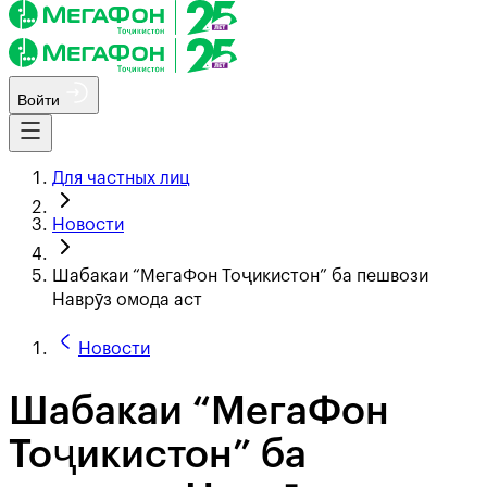
Войти
Для частных лиц
Новости
Шабакаи “МегаФон Тоҷикистон” ба пешвози
Наврӯз омода аст
Новости
Шабакаи “МегаФон
Тоҷикистон” ба