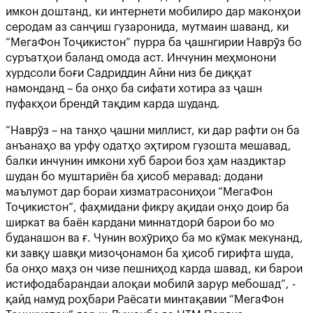
имкон доштанд, ки интернети мобилиро дар маконҳои
серодам аз санҷиш гузаронида, мутмаин шаванд, ки
“МегаФон Тоҷикистон” пурра ба ҷашнгирии Наврӯз бо
суръатҳои баланд омода аст. Инчунин меҳмонони
хурдсоли боғи Садриддин Айни низ бе диққат
намонданд – ба онҳо ба сифати хотира аз ҷашн
пуфакҳои брендӣ тақдим карда шуданд.
“Наврӯз – на танҳо ҷашни миллист, ки дар рафти он ба
анъанаҳо ва урфу одатҳо эҳтиром гузошта мешавад,
балки инчунин имкони хуб барои боз ҳам наздиктар
шудан бо муштариён ба ҳисоб меравад: додани
маълумот дар бораи хизматрасониҳои “МегаФон
Тоҷикистон”, фаҳмидани фикру ақидаи онҳо доир ба
ширкат ва баён кардани миннатдорӣ барои бо мо
буданашон ва ғ. Чунин вохӯриҳо ба мо кӯмак мекунанд,
ки завқу шавқи мизоҷонамон ба ҳисоб гирифта шуда,
ба онҳо маҳз он чизе пешниҳод карда шавад, ки барои
истифодабарандаи алоқаи мобилӣ зарур мебошад”, -
қайд намуд роҳбари Раёсати минтақавии “МегаФон