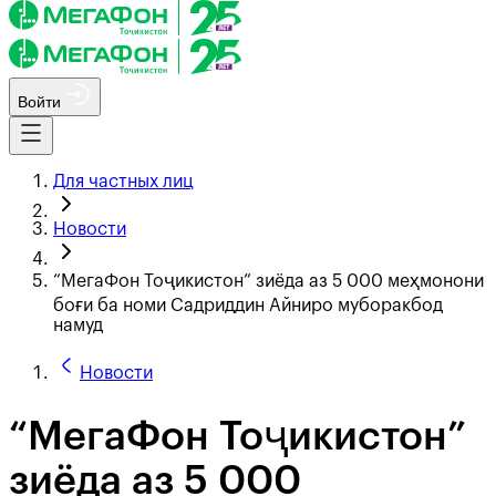
Войти
Для частных лиц
Новости
“МегаФон Тоҷикистон” зиёда аз 5 000 меҳмонони
боғи ба номи Садриддин Айниро муборакбод
намуд
Новости
“МегаФон Тоҷикистон”
зиёда аз 5 000