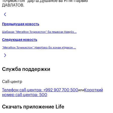
Тоҷикистон” дар ш.Душанбе ва НТМ Парвиз
ДАВЛАТОВ.
Предыдущая новость
Шабакаи “МегаФон Тоҷикистон” ба пешвози Наврӯз ...
Следующая новость
“МегаФон Тоҷикистон” Наврӯзро бо хонаи кӯдакон ...
Служба поддержки
Call-центр
Телефон call-центра:
+992 907 700 500
Короткий
или
номер call-центра:
500
Скачать приложение Life