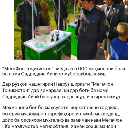
“МегаФон Тоҷикистон” зиёда аз 5 000 меҳмонони боғи
ба номи Садриддин Айниро муборакбод намуд
Дар рӯзҳои ҷашнгирии Наврӯз ширкати “МегаФон
Тоҷикистон” дар ярмаркае, ки дар боғи ба номи
Садриддин Айнӣ баргузор карда шуд, иштирок намуд.
Меҳмонони боғ бо маҳсулоти ширкат ошно гардида,
бо ёрии мушовирон тарофаҳоро интихоб мекарданд,
доир ба опсияҳои мухталиф ва замимаи нави МегаФон
Life маълумотҳо мегирифтанд. Ҳамаи хоҳишмандон