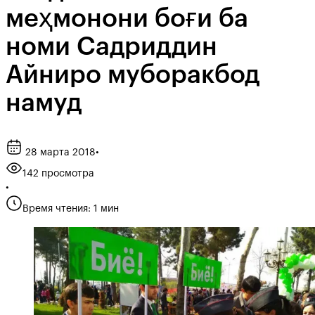
меҳмонони боғи ба
номи Садриддин
Айниро муборакбод
намуд
28 марта 2018
•
142 просмотра
•
Время чтения: 1 мин