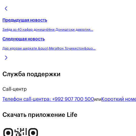
Предыдущая новость
Зиёда аз 40 нафар донишҷӯёни Донишгоҳи давлатии...
Следующая новость
Дар идораи ширкати &quot;МегаФон Тоҷикистон&quo...
Служба поддержки
Call-центр
Телефон call-центра:
+992 907 700 500
Короткий номе
или
Скачать приложение Life