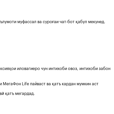
ълумоти муфассал ва суроғаи чат-бот қабул мекунед.
нксияҳои иловагиеро чун интихоби овоз, интихоби забон
 МегаФон Life пайваст ва қатъ кардан мумкин аст
вӣ қатъ мегардад.