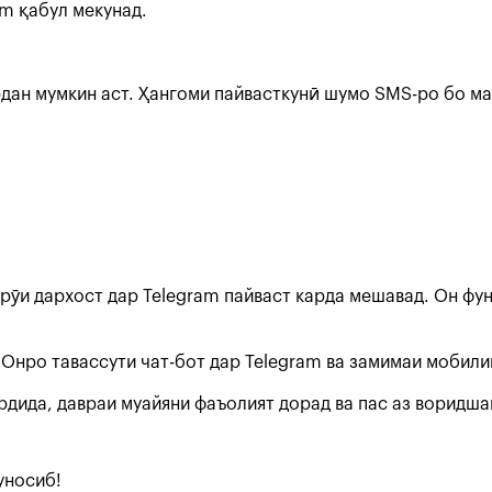
am қабул мекунад.
дан мумкин аст. Ҳангоми пайвасткунӣ шумо SMS-ро бо ма
 рӯи дархост дар Telegram пайваст карда мешавад. Он фу
Онро тавассути чат-бот дар Telegram ва замимаи мобилии
рдида, давраи муайяни фаъолият дорад ва пас аз воридша
уносиб!