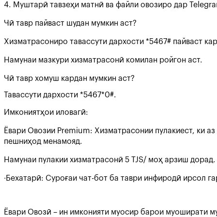
4. Муштарӣ тавзеҳи матнӣ ва файли овозиро дар Telegr
Чӣ тавр пайваст шудан мумкин аст?
Хизматрасониро тавассути дархости *5467# пайваст кар
Намунаи мазкури хизматрасонӣ комилан ройгон аст.
Чӣ тавр хомуш кардан мумкин аст?
Тавассути дархости *5467*0#.
Имкониятҳои иловагӣ:
Ёвари Овозии Premium: Хизматрасонии пулакиест, ки аз
пешниҳод менамояд.
Намунаи пулакии хизматрасонӣ 5 TJS/ моҳ арзиш дорад. 
∙Бехатарӣ: Суроғаи чат-бот ба таври инфиродӣ ирсол га
Ёвари Овозӣ – ин имконияти муосир барои муоширати м