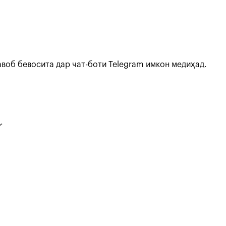
авоб бевосита дар чат-боти Telegram имкон медиҳад.
.