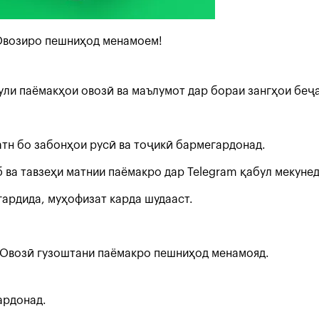
Овозиро пешниҳод менамоем!
були паёмакҳои овозӣ ва маълумот дар бораи зангҳои беҷ
атн бо забонҳои русӣ ва тоҷикӣ бармегардонад.
 ва тавзеҳи матнии паёмакро дар Telegram қабул мекунед
 гардида, муҳофизат карда шудааст.
и Овозӣ гузоштани паёмакро пешниҳод менамояд.
ардонад.