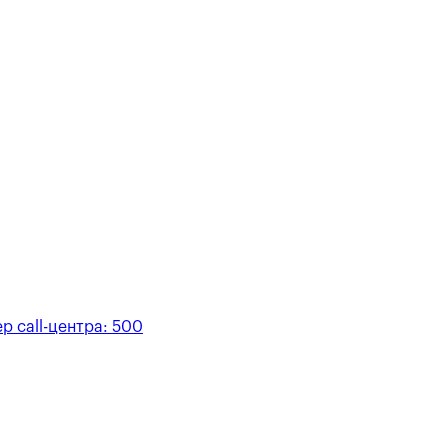
р call-центра:
500