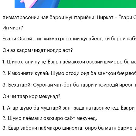
Хизматрасонии нав барои муштариёни Ширкат – Ёвари 
Ин чист?
Ёвари Овозӣ – ин хизматрасонии қулайест, ки барои қа
Он аз кадом ҷиҳат нодир аст?
1. Шинохтани нутқ: Ёвар паёмакҳои овозии шуморо ба м
2. Имконияти қулай: Шумо огоҳӣ оид ба зангҳои беҷавоб
3. Бехатарӣ: Суроғаи чат-бот ба таври инфиродӣ ирсол
Он чӣ тавр кор мекунад?
1. Агар шумо ба муштарӣ занг зада натавонистед, Ёвар
2. Шумо паёмаки овозиро сабт мекунед.
3. Ёвар забони паёмакро шинохта, онро ба матн бармег