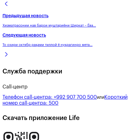
Предыдущая новость
Хизматрасонии нав барои муштариёни Ширкат – Ёва...
Следующая новость
То охири октябр рақами тиллоӣ ё нуқрагинро мета...
Служба поддержки
Call-центр
Телефон call-центра:
+992 907 700 500
Короткий
или
номер call-центра:
500
Скачать приложение Life