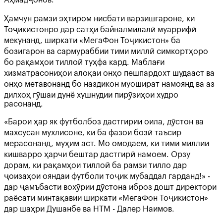
Ҳамчун рамзи эҳтиром нисбати варзишгароне, ки
Тоҷикистонро дар сатҳи байналмилалӣ муаррифӣ
мекунанд, ширкати «МегаФон Тоҷикистон» ба
бозигарон ва сармураббии тими миллӣ симкортҳоро
бо рақамҳои тиллоӣ туҳфа кард. Маблағи
хизматрасониҳои алоқаи онҳо пешпардохт шудааст ва
онҳо метавонанд бо наздикон муошират намоянд ва аз
дилхоҳ гӯшаи дунё хушнудии пирӯзиҳои худро
расонанд.
«Барои ҳар як футболбоз дастгирии оила, дӯстон ва
махсусан мухлисоне, ки ба фазои бозӣ таъсир
мерасонанд, муҳим аст. Мо омодаем, ки тими миллии
кишварро ҳарчи бештар дастгирӣ намоем. Орзу
дорам, ки рақамҳои тиллоӣ ба рамзи тилло дар
ҷоизаҳои ояндаи футболи тоҷик мубаддал гарданд!» -
дар ҷамъбасти вохӯрии дӯстона иброз дошт директори
раёсати минтақавии ширкати «МегаФон Тоҷикистон»
дар шаҳри Душанбе ва НТМ - Далер Наимов.