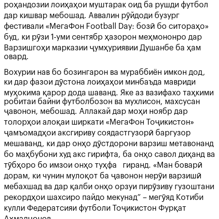
роҳандозии лоиҳаҳои муштарак оид ба рушди футбол
дар кишвар мебошад. Аввалин рӯйдоди бузург
фестивали «МегаФон Football Day: бозӣ бо ситораҳо»
буд, ки рӯзи 1-уми сентябр ҳазорон меҳмононро дар
Варзишгоҳи марказии ҷумҳуриявии Душанбе ба ҳам
овард.
Вохурии нав бо бозингарон ва мураббиён имкон дод,
ки дар фазои дӯстона лоиҳаҳои минбаъда мавриди
муҳокима қарор дода шаванд. Яке аз вазифахо таҳкими
робитаи байни футболбозон ва мухлисон, махсусан
ҷавонон, мебошад. Аллакай дар моҳи ноябр дар
толорҳои алоқаи ширкати «МегаФон Тоҷикистон»
ҷамъомадҳои аксгириву соядастгузорӣ баргузор
мешаванд, ки дар онҳо дӯстдорони варзиш метавонанд
бо маҳбубони худ акс гирифта, ба онҳо савол диҳанд ва
тӯбҳоро бо имзои онҳо туҳфа гиранд. «Ман боварӣ
дорам, ки чунин мулоқот ба ҷавонон нерӯи варзишӣ
мебахшад ва дар қалби онҳо орзуи пирӯзиву гузоштани
рекордҳои шахсиро пайдо мекунад” – мегӯяд Котиби
кулли Федератсияи футболи Тоҷикистон Фурқат
Аҳмадҷонов.