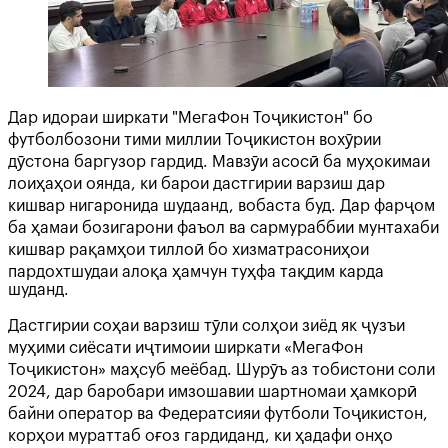
Дар идораи ширкати "МегаФон Тоҷикистон" бо
футболбозони тими миллии Тоҷикистон вохӯрии
дӯстона баргузор гардид. Мавзӯи асосӣ ба муҳокимаи
лоиҳаҳои оянда, ки барои дастгирии варзиш дар
кишвар нигаронида шудаанд, вобаста буд. Дар фарҷом
ба ҳамаи бозигарони фаъол ва сармураббии мунтахаби
кишвар рақамҳои тиллоӣ бо хизматрасониҳои
пардохтшудаи алоқа ҳамчун туҳфа тақдим карда
шуданд.
Дастгирии соҳаи варзиш тӯли солҳои зиёд як ҷузъи
муҳими сиёсати иҷтимоии ширкати «МегаФон
Тоҷикистон» маҳсуб меёбад. Шурӯъ аз тобистони соли
2024, дар баробари имзошавии шартномаи ҳамкорӣ
байни оператор ва Федератсияи футболи Тоҷикистон,
корҳои мураттаб оғоз гардиданд, ки ҳадафи онҳо