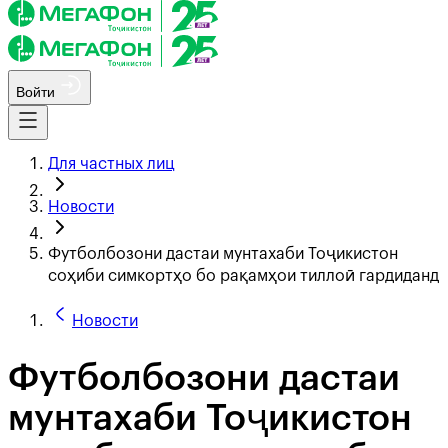
Войти
Для частных лиц
Новости
Футболбозони дастаи мунтахаби Тоҷикистон
соҳиби симкортҳо бо рақамҳои тиллоӣ гардиданд
Новости
Футболбозони дастаи
мунтахаби Тоҷикистон