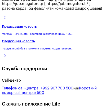
https://job.megafon.tj/ [ https://job.megafon.tj/ ]
равона карда, ба фаъолияти командавӣ ҳамроҳ шавед!
Предыдущая новость
МегаФон Тоҷикистон бастаҳои хизматрасониҳои “БО...
Следующая новость
Фардикунонӣ ба як тамоюли муҳимми соҳаи телеком...
Служба поддержки
Call-центр
Телефон call-центра:
+992 907 700 500
Короткий
или
номер call-центра:
500
Скачать приложение Life