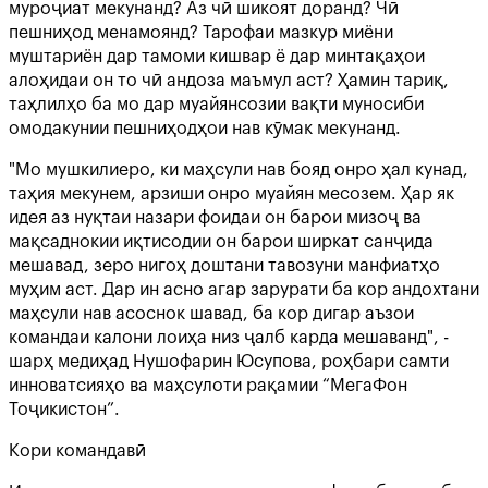
муроҷиат мекунанд? Аз чӣ шикоят доранд? Чӣ
пешниҳод менамоянд? Тарофаи мазкур миёни
муштариён дар тамоми кишвар ё дар минтақаҳои
алоҳидаи он то чӣ андоза маъмул аст? Ҳамин тариқ,
таҳлилҳо ба мо дар муайянсозии вақти муносиби
омодакунии пешниҳодҳои нав кӯмак мекунанд.
"Мо мушкилиеро, ки маҳсули нав бояд онро ҳал кунад,
таҳия мекунем, арзиши онро муайян месозем. Ҳар як
идея аз нуқтаи назари фоидаи он барои мизоҷ ва
мақсаднокии иқтисодии он барои ширкат санҷида
мешавад, зеро нигоҳ доштани тавозуни манфиатҳо
муҳим аст. Дар ин асно агар зарурати ба кор андохтани
маҳсули нав асоснок шавад, ба кор дигар аъзои
командаи калони лоиҳа низ ҷалб карда мешаванд", -
шарҳ медиҳад Нушофарин Юсупова, роҳбари самти
инноватсияҳо ва маҳсулоти рақамии “МегаФон
Тоҷикистон”.
Кори командавӣ