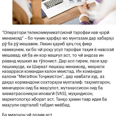
“Оператори телекоммуникатсионӣ тарофаи нав ҷорӣ
менамояд” – бо чунин ҳарфҳо мо мунтазам дар хабарҳо
рӯ ба рӯ мешавем. Лекин қариб ҳеҷ гоҳ фикр
намекунем, ки бо чӣ роҳу усул тарофае таҳия ё навсозӣ
мешавад: кӣ ба ин кор машғул аст, то чӣ андоза ин
раванд мушкил ва тӯлонист. Дар асл гирем, паси ҳар
пешниҳоде, ки Ширкат пешкаш менамояд, меҳнати
назарраси командаи калон меистад. Ин командаи
калони “МегаФон Тоҷикистон”, дар навбати худ, аз
даҳҳо кормандони сохторҳои мухталиф: таҳлилгарон,
менеҷерон оид ба маҳсулот, мутахассисон оид ба
хизматрасониҳои иловагӣ (VAS), муҳандисон,
маркетологҳо иборат аст. Танҳо ҳамин тавр идея ба
маҳсули серталаб табдил меёбад.
Ба мизоҷон чӣ лозим аст