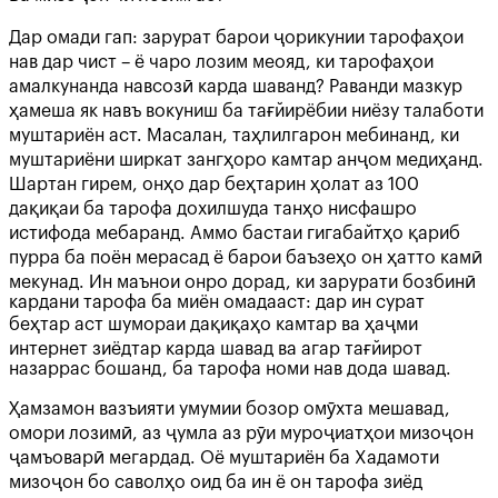
Дар омади гап: зарурат барои ҷорикунии тарофаҳои
нав дар чист – ё чаро лозим меояд, ки тарофаҳои
амалкунанда навсозӣ карда шаванд? Раванди мазкур
ҳамеша як навъ вокуниш ба тағйирёбии ниёзу талаботи
муштариён аст. Масалан, таҳлилгарон мебинанд, ки
муштариёни ширкат зангҳоро камтар анҷом медиҳанд.
Шартан гирем, онҳо дар беҳтарин ҳолат аз 100
дақиқаи ба тарофа дохилшуда танҳо нисфашро
истифода мебаранд. Аммо бастаи гигабайтҳо қариб
пурра ба поён мерасад ё барои баъзеҳо он ҳатто камӣ
мекунад. Ин маънои онро дорад, ки зарурати бозбинӣ
кардани тарофа ба миён омадааст: дар ин сурат
беҳтар аст шумораи дақиқаҳо камтар ва ҳаҷми
интернет зиёдтар карда шавад ва агар тағйирот
назаррас бошанд, ба тарофа номи нав дода шавад.
Ҳамзамон вазъияти умумии бозор омӯхта мешавад,
омори лозимӣ, аз ҷумла аз рӯи муроҷиатҳои мизоҷон
ҷамъоварӣ мегардад. Оё муштариён ба Хадамоти
мизоҷон бо саволҳо оид ба ин ё он тарофа зиёд