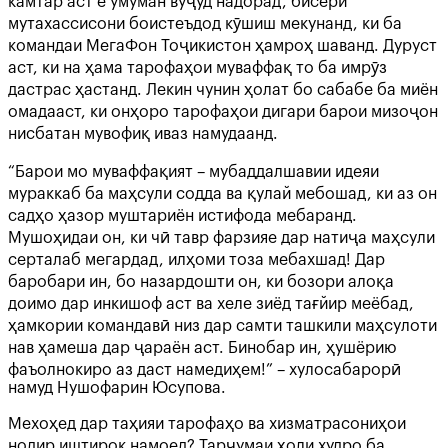
камтар аст ё умуман вуҷуд надорад, бисёри
мутахассисони боистеъдод кӯшиш мекунанд, ки ба
командаи МегаФон Тоҷикистон ҳамроҳ шаванд. Дуруст
аст, ки на ҳама тарофаҳои муваффақ то ба имрӯз
дастрас ҳастанд. Лекин чунин ҳолат бо сабабе ба миён
омадааст, ки онҳоро тарофаҳои дигари барои мизоҷон
нисбатан мувофиқ иваз намудаанд.
“Барои мо муваффақият – мубаддалшавии идеяи
мураккаб ба маҳсули содда ва қулай мебошад, ки аз он
садҳо ҳазор муштариён истифода мебаранд.
Мушоҳидаи он, ки чӣ тавр фарзияе дар натиҷа маҳсули
серталаб мегардад, илҳоми тоза мебахшад! Дар
баробари ин, бо назардошти он, ки бозори алоқа
доимо дар инкишоф аст ва хеле зиёд тағйир меёбад,
ҳамкории командавӣ низ дар самти ташкили маҳсулоти
нав ҳамеша дар ҷараён аст. Бинобар ин, ҳушёрию
фаъолнокиро аз даст намедиҳем!” – хулосабарорӣ
намуд Нушофарин Юсупова.
Мехоҳед дар таҳияи тарофаҳо ва хизматрасониҳои
нодир иштирок намоед? Тарҷумаи ҳоли худро ба