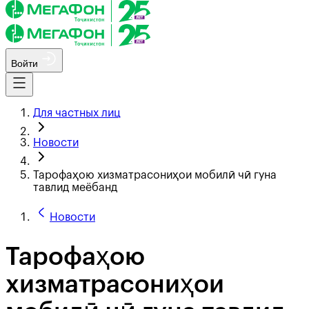
Войти
Для частных лиц
Новости
Тарофаҳою хизматрасониҳои мобилӣ чӣ гуна
тавлид меёбанд
Новости
Тарофаҳою
хизматрасониҳои