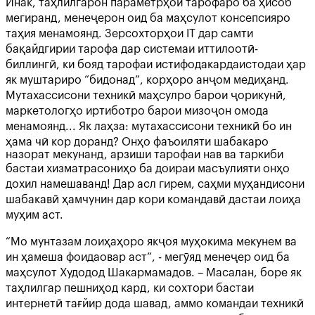
Инак, таҳлилгарон параметрҳои тарофаро ба ҳисоб
мегиранд, менеҷерон оид ба маҳсулот консепсияро
таҳия менамоянд. Зерсохторҳои IT дар самти
бақайдгирии тарофа дар системаи иттилоотӣ-
биллингӣ, ки бояд тарофаи истифодакардаистодаи ҳар
як муштариро “бидонад”, корҳоро анҷом медиҳанд.
Мутахассисони техникӣ маҳсулро барои ҷорикунӣ,
маркетологҳо иртиботро барои мизоҷон омода
менамоянд... Як лаҳза: мутахассисони техникӣ бо ин
ҳама чӣ кор доранд? Онҳо фаъоиляти шабакаро
назорат мекунанд, арзиши тарофаи нав ва таркиби
бастаи хизматрасониҳо ба доираи масъулияти онҳо
дохил намешаванд! Дар асл гирем, саҳми муҳандисони
шабакавӣ ҳамчунин дар кори командавӣ дастаи лоиҳа
муҳим аст.
“Мо мунтазам лоиҳаҳоро якҷоя муҳокима мекунем ва
ин ҳамеша фоидаовар аст”, - мегӯяд менеҷер оид ба
маҳсулот Худодод Шакармамадов. – Масалан, боре як
таҳлилгар пешниҳод кард, ки сохтори бастаи
интернетӣ тағйир дода шавад, аммо командаи техникӣ