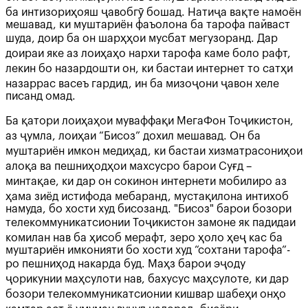
ба интизориҳояш ҷавобгӯ бошад. Натиҷа вақте намоён
мешавад, ки муштариён фаъолона ба тарофа пайваст
шуда, доир ба он шарҳҳои мусбат мегузоранд. Дар
доираи яке аз лоиҳаҳо нархи тарофа каме боло рафт,
лекин бо назардошти он, ки бастаи интернет то сатҳи
назаррас васеъ гардид, ин ба мизоҷони ҷавон хеле
писанд омад.
Ба қатори лоиҳаҳои муваффақи МегаФон Тоҷикистон,
аз ҷумла, лоиҳаи “Бисоз” дохил мешавад. Он ба
муштариён имкон медиҳад, ки бастаи хизматрасониҳои
алоқа ва пешниҳодҳои махсусро барои Суғд –
минтақае, ки дар он сокинон интернети мобилиро аз
ҳама зиёд истифода мебаранд, мустақилона интихоб
намуда, бо хости худ бисозанд. "Бисоз" барои бозори
телекоммуникатсионии Тоҷикистон замоне як падидаи
комилан нав ба ҳисоб мерафт, зеро ҳоло ҳеҷ кас ба
муштариён имконияти бо хости худ “сохтани тарофа”-
ро пешниҳод накарда буд. Маҳз барои эҷоду
ҷорикунии маҳсулоти нав, бахусус маҳсулоте, ки дар
бозори телекоммуникатсионии кишвар шабеҳи онҳо