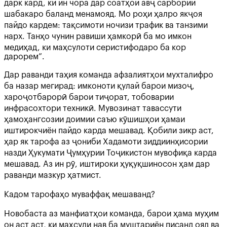
дарк кард, ки ин чора дар соатҳои авҷ сарбории
шабакаро баланд менамояд. Мо роҳи ҳалро якҷоя
пайдо кардем: тақсимоти ночизи трафик ва танзими
нарх. Танҳо чунин равиши ҳамкорӣ ба мо имкон
медиҳад, ки маҳсулоти серистифодаро ба кор
дарорем”.
Дар раванди таҳия команда афзалиятҳои мухталифро
ба назар мегирад: имконоти қулай барои мизоҷ,
хароҷотбарорӣ барои тиҷорат, тобоварии
инфрасохтори техникӣ. Мувозинат тавассути
ҳамоҳангсозии доимии саъю кӯшишҳои ҳамаи
иштирокчиён пайдо карда мешавад. Қобили зикр аст,
ҳар як тарофа аз ҷониби Хадамоти зиддиинҳисории
назди Ҳукумати Ҷумҳурии Тоҷикистон мувофиқа карда
мешавад. Аз ин рӯ, иштироки ҳуқуқшиносон ҳам дар
раванди мазкур ҳатмист.
Кадом тарофаҳо муваффақ мешаванд?
Новобаста аз манфиатҳои команда, барои ҳама муҳим
он аст аст, ки маҳсули нав ба муштариён писанд ояд ва