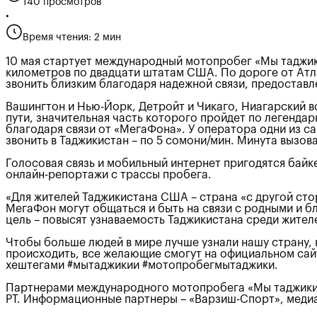
140 просмотров
•
Время чтения: 2 мин
10 мая стартует международный мотопробег «Мы таджики
километров по двадцати штатам США. По дороге от Атл
звонить близким благодаря надежной связи, предостав
Вашингтон и Нью-Йорк, Детройт и Чикаго, Ниагарский в
пути, значительная часть которого пройдет по легендарн
благодаря связи от «МегаФона». У оператора одни из са
звонить в Таджикистан – по 5 сомони/мин. Минута вызов
Голосовая связь и мобильный интернет пригодятся байк
онлайн-репортажи с трассы пробега.
«Для жителей Таджикистана США – страна «с другой сто
МегаФон могут общаться и быть на связи с родными и б
цель – повысят узнаваемость Таджикистана среди жит
Чтобы больше людей в мире лучше узнали нашу страну, н
происходить, все желающие смогут на официальном сай
хештегами #мытаджикии #мотопробегмытаджики.
Партнерами международного мотопробега «Мы таджики-3
РТ. Информационные партнеры – «Варзиш-Спорт», медиа