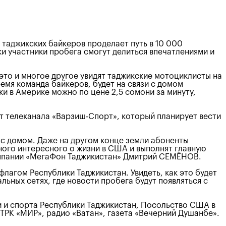
 таджикских байкеров проделает путь в 10 000
 участники пробега смогут делиться впечатлениями и
это и многое другое увидят таджикские мотоциклисты на
ремя команда байкеров, будет на связи с домом
и в Америке можно по цене 2,5 сомони за минуту,
нт телеканала «Варзиш-Спорт», который планирует вести
и с домом. Даже на другом конце земли абоненты
ного интересного о жизни в США и выполнят главную
компании «МегаФон Таджикистан» Дмитрий СЕМЁНОВ.
флагом Республики Таджикистан. Увидеть, как это будет
льных сетях, где новости пробега будут появляться с
 и спорта Республики Таджикистан, Посольство США в
ТРК «МИР», радио «Ватан», газета «Вечерний Душанбе».