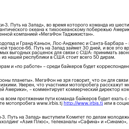
-3. Путь на Запад», во время которого команда из шести
антического океана к тихоокеанскому побережью Америки
ленной компанией «МегаФон Таджикистан».
одопад и Гранд-Каньон, Лос-Анджелес и Санта-Барбара – 
ой трассе-66. Путь на Запад займет 30 дней, и все это в
мых выгодных расценок для связи с США: принимать звонк
а из нашей республики в США стоит всего 50 дирам.
ерам и «по работе» – среди байкеров будет корреспонде
роны планеты». МегаФон не зря говорит, что он для связ
лизкими. Уверен, что участники мотопробега расскажут м
елей Америки», – комментирует коммерческий директор 
а всем протяжении пути команда байкеров будет ехать с 
те мотопробега www.irbis.tj
http://www.irbis.tj
или в социа
. Путь на Запад» выступили Комитет по делам молодежи
холдинг «Азия Плюс», телеканалы «Сафина» и «Синамо», 