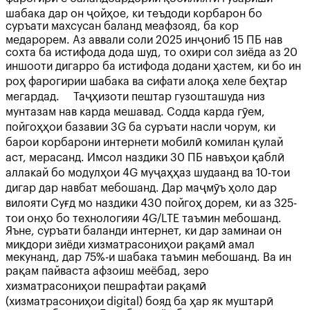
шабака дар он ҷойҳое, ки теъдоди корбарон бо
суръати махсусан баланд меафзояд, ба кор
медарорем. Аз аввали соли 2025 инҷониб 15 ПБ нав
сохта ба истифода дода шуд, то охири сол зиёда аз 20
иншооти дигарро ба истифода додани ҳастем, ки бо ин
роҳ фарогирии шабака ва сифати алоқа хеле беҳтар
мегардад. Таҷҳизоти пештар гузошташуда низ
мунтазам нав карда мешавад. Содда карда гӯем,
пойгоҳҳои базавии 3G ба суръати насли чорум, ки
барои корбарони интернети мобилӣ комилан қулай
аст, мерасанд. Имсол наздики 30 ПБ навъҳои қаблӣ
аллакай бо модулҳои 4G муҷаҳҳаз шудаанд ва 10-тои
дигар дар навбат мебошанд. Дар маҷмӯъ ҳоло дар
вилояти Суғд мо наздики 430 пойгоҳ дорем, ки аз 325-
тои онҳо бо технологияи 4G/LTE таъмин мебошанд.
Яъне, суръати баланди интернет, ки дар заминаи он
миқдори зиёди хизматрасониҳои рақамӣ амал
мекунанд, дар 75%-и шабака таъмин мебошанд. Ва ин
рақам пайваста афзоиш меёбад, зеро
хизматрасониҳои пешрафтаи рақамӣ
(хизматрасониҳои digital) бояд ба ҳар як муштарӣ