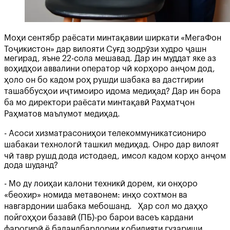
Моҳи сентябр раёсати минтақавии ширкати «МегаФон
Тоҷикистон» дар вилояти Суғд зодрӯзи худро ҷашн
мегирад, яъне 22-сола мешавад. Дар ин муддат яке аз
воҳидҳои аввалини оператор чӣ корҳоро анҷом дод,
ҳоло он бо кадом роҳ рушди шабака ва дастгирии
ташаббусҳои иҷтимоиро идома медиҳад? Дар ин бора
ба мо директори раёсати минтақавӣ Раҳматҷон
Раҳматов маълумот медиҳад.
- Асоси хизматрасониҳои телекоммуникатсиониро
шабакаи технологӣ ташкил медиҳад. Онро дар вилоят
чӣ тавр рушд дода истодаед, имсол кадом корҳо анҷом
дода шуданд?
- Мо ду лоиҳаи калони техникӣ дорем, ки онҳоро
«беохир» номида метавонем: инҳо сохтмон ва
навгардонии шабака мебошанд. Ҳар сол мо даҳҳо
пойгоҳҳои базавӣ (ПБ)-ро барои васеъ кардани
фарогирӣ ё баландбардории қобилияти гузариши