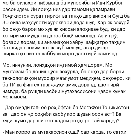
мо ба оилаҳои ниёзманд ба муносибати Иди Қурбон
расонидем. Ин лоиҳа низ дар тамоми қаламрави
Тоҷикистон сурат гирифт ва танҳо дар вилояти Сугд ба
30 оила маҳсулоти хӯрокворӣ дода шуд. Хар як вохурй
бо онҳо барои мо худ як қиссаи алоҳидае буд, ки дар
хотири мо муддати дароз боқӣ мемонад. Аз ин рӯ,
боварӣ дорам, ки анъанаҳои хайру шафқатро таҳқим
бахшидан лозим аст ва хуб мешуд, агар дигар
ширкатҳо низ ташаббуси моро дастгирй намоянд.
Мо, инчунин, лоиҳаҳои иҷтимоӣ ҳам дорем. Мо
мунтазам бо донишҷӯён вохӯрда, ба онҳо дар бораи
технологияҳои муосир маълумот медиҳем, онҳоеро, ки
ба ТИ ва финтех таваҷҷуҳи амиқ доранд, дастгирӣ
намуда, ба рушди касбии мутахассисони ҷавон кӯмак
менамоем.
- Дар омади гап: оё роҳ ёфтан ба МегаФон Тоҷикистон
ва дар он ҷо соҳиби касбу кор шудан осон аст? Ва
худи шумо дар ширкат кадом роҳҳоро тай кардед?
- Ман корро аз мутахассиси оддӣ сар карда, то сатҳи