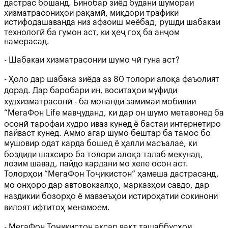
дастрас бошанд. Бинобар зиёд будани шумораи
хизматрасониҳои рақамӣ, миқдори трафики
истифодашаванда низ афзоиш меёбад, рушди шабакаи
технологӣ ба гумон аст, ки ҳеҷ гоҳ ба анҷом
намерасад.
- Шабакаи хизматрасонии шумо чӣ гуна аст?
- Ҳоло дар шабака зиёда аз 80 толори алоқа фаъолият
дорад. Дар баробари ин, воситаҳои муфиди
худхизматрасонӣ - ба монанди замимаи мобилии
“MeгаФон Life мавҷуданд, ки дар он шумо метавонед ба
осонӣ тарофаи худро иваз кунед ё бастаи интернетиро
пайваст кунед. Аммо агар шумо бештар ба тамос бо
мушовир одат карда бошед ё ҳалли масъалае, ки
боздиди шахсиро ба толори алоқа талаб мекунад,
лозим шавад, пайдо кардани мо хеле осон аст.
Толорҳои “МегаФон Тоҷикистон” ҳамеша дастрасанд,
мо онҳоро дар автовокзалҳо, марказҳои савдо, дар
наздикии бозорҳо ё мавзеъҳои истироҳатии сокинони
вилоят ифтитоҳ менамоем.
- МегаФон Тоҷикистон аксар вақт ташаббусҳои