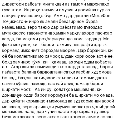
директори раёсати минтақавӣ аз тамоми марҳилаҳо
гузаштам. Ин роҳи такмили омузиши доимй ва пур аз
санҷишу душвориҳо буд. Аммо дар дастаи «МегаФон
Тоҷикистон» инро як амали беназир ном бурда
намешавад, зеро танҳо дар раёсати мо дувоздаҳ
мутахассис тавонистанд ҳамаи марҳилаҳоро пасисар
карда, ба мақоми роҳбарикунанда ноил гарданд. Мо
фахр мекунем, ки барои такмилу пешрафти ҳар як
корманд имконият фароҳам меорем. Дар бораи он, ки
оё ба коллективи мо ҳамроҳ шудан кори осон аст ё не,
бояд ҳаминро гӯям, ки ҳамааш аз худи одам вобаста
аст. Агар вай аз самими дил кор карда тавонад, барои
пайваста баланд бардоштани сатҳи касбии худ омода
бошад, баҳри натиҷаҳои фаъолияти тамоми даста
саъйю кӯшиш намояд, пас вай аниқ номзад барои
ширкати мост. Аз ин рӯ, ҳолатҳое мешаванд, ки
донишҷӯи оддӣ барои коромӯзӣ ба ширкати мо омада,
дар ҳайати кормандон мемонад ва зуд корманди асосӣ
мешавад, зеро арзишҳои умумии ширкатро ҷонибдорӣ
менамояд. Бале, дар чунин даста кор кардан душвор
буда метавонад, зеро аксар вақт кореро анҷом додан