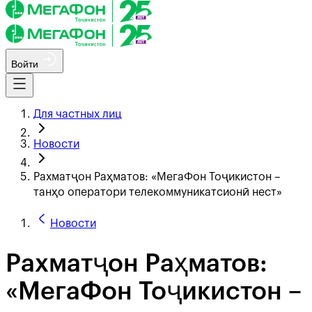
Войти
Для частных лиц
Новости
Рахматҷон Раҳматов: «МегаФон Тоҷикистон –
танҳо оператори телекоммуникатсионӣ нест»
Новости
Рахматҷон Раҳматов:
«МегаФон Тоҷикистон –