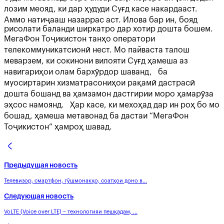
лозим меояд, ки дар ҳудуди Суғд касе накардааст.
Аммо натиҷааш назаррас аст. Илова бар ин, бояд
рисолати баланди ширкатро дар хотир дошта бошем.
МегаФон Тоҷикистон танҳо оператори
телекоммуникатсионӣ нест. Мо пайваста талош
меварзем, ки сокинони вилояти Суғд ҳамеша аз
навигариҳои олам бархӯрдор шаванд, ба
муосиртарин хизматрасониҳои рақамӣ дастрасӣ
дошта бошанд ва ҳамзамон дастгирии моро ҳамарӯза
эҳсос намоянд. Ҳар касе, ки мехоҳад дар ин роҳ бо мо
бошад, ҳамеша метавонад ба дастаи “МегаФон
Тоҷикистон” ҳамроҳ шавад.
Предыдущая новость
Телевизор, смартфон, гӯшмонакҳо, соатҳои доно в...
Следующая новость
VoLTE (Voice over LTE) – технологияи пешқадам, ...