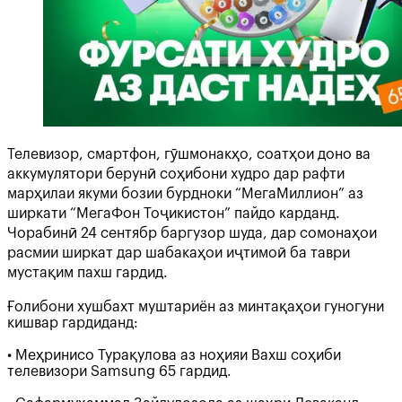
Телевизор, смартфон, гӯшмонакҳо, соатҳои доно ва
аккумулятори берунӣ соҳибони худро дар рафти
марҳилаи якуми бозии бурдноки “МегаМиллион” аз
ширкати “МегаФон Тоҷикистон” пайдо карданд.
Чорабинӣ 24 сентябр баргузор шуда, дар сомонаҳои
расмии ширкат дар шабакаҳои иҷтимоӣ ба таври
мустақим пахш гардид.
Ғолибони хушбахт муштариён аз минтақаҳои гуногуни
кишвар гардиданд:
• Меҳринисо Турақулова аз ноҳияи Вахш соҳиби
телевизори Samsung 65 гардид.