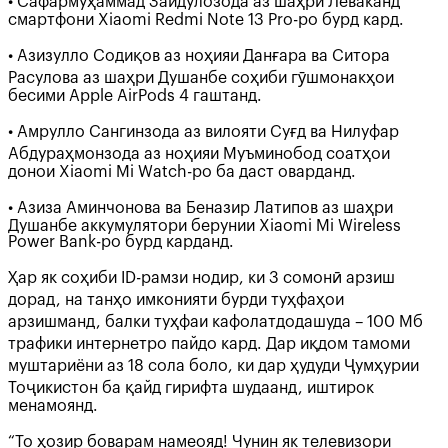
• Сафармуҳаммад Зайдулозода аз шаҳри Леваканд
смартфони Xiaomi Redmi Note 13 Pro-ро бурд кард.
• Азизулло Содиқов аз ноҳияи Данғара ва Ситора
Расулова аз шаҳри Душанбе соҳиби гӯшмонакҳои
бесими Apple AirPods 4 гаштанд.
• Амрулло Сангинзода аз вилояти Суғд ва Нилуфар
Абдураҳмонзода аз ноҳияи Муъминобод соатҳои
донои Xiaomi Mi Watch-ро ба даст оварданд.
• Азиза Аминчонова ва Беназир Латипов аз шаҳри
Душанбе аккумулятори берунии Xiaomi Mi Wireless
Power Bank-ро бурд карданд.
Ҳар як соҳиби ID-рамзи нодир, ки 3 сомонӣ арзиш
дорад, на танҳо имконияти бурди туҳфаҳои
арзишманд, балки туҳфаи кафолатдодашуда – 100 Мб
трафики интернетро пайдо кард. Дар иқдом тамоми
муштариёни аз 18 сола боло, ки дар ҳудуди Ҷумҳурии
Тоҷикистон ба қайд гирифта шудаанд, иштирок
менамоянд.
“То ҳозир боварам намеояд! Чунин як телевизори