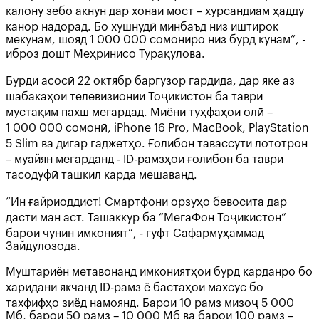
калону зебо акнун дар хонаи мост – хурсандиам ҳадду
канор надорад. Бо хушнудӣ минбаъд низ иштирок
мекунам, шояд 1 000 000 сомониро низ бурд кунам”, -
иброз дошт Меҳринисо Турақулова.
Бурди асосӣ 22 октябр баргузор гардида, дар яке аз
шабакаҳои телевизионии Тоҷикистон ба таври
мустақим пахш мегардад. Миёни туҳфаҳои олӣ –
1 000 000 сомонӣ, iPhone 16 Pro, MacBook, PlayStation
5 Slim ва дигар гаджетҳо. Ғолибон тавассути лототрон
– муайян мегарданд - ID-рамзҳои ғолибон ба таври
тасодуфӣ ташкил карда мешаванд.
“Ин ғайриоддист! Смартфони орзуҳо бевосита дар
дасти ман аст. Ташаккур ба “МегаФон Тоҷикистон”
барои чунин имконият”, - гуфт Сафармуҳаммад
Зайдулозода.
Муштариён метавонанд имкониятҳои бурд карданро бо
харидани якчанд ID-рамз ё бастаҳои махсус бо
тахфифҳо зиёд намоянд. Барои 10 рамз мизоҷ 5 000
Мб, барои 50 рамз – 10 000 Мб ва барои 100 рамз –