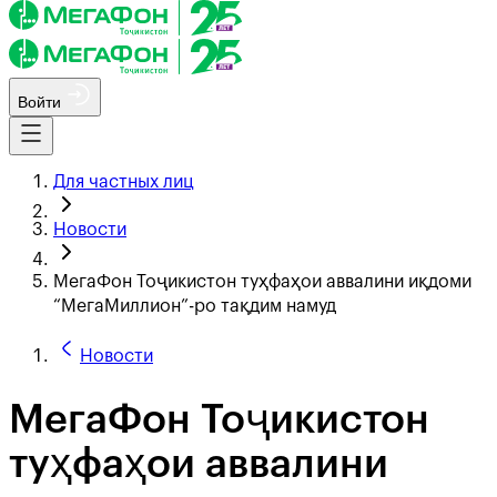
Войти
Для частных лиц
Новости
МегаФон Тоҷикистон туҳфаҳои аввалини иқдоми
“МегаМиллион”-ро тақдим намуд
Новости
МегаФон Тоҷикистон
туҳфаҳои аввалини