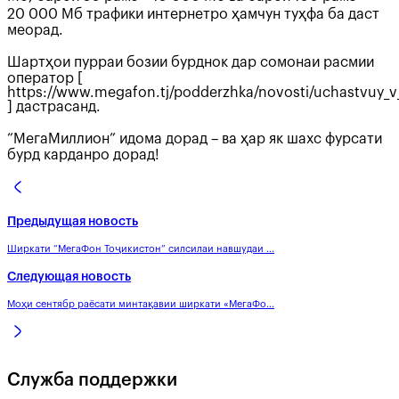
20 000 Мб трафики интернетро ҳамчун туҳфа ба даст
меорад.
Шартҳои пурраи бозии бурднок дар сомонаи расмии
оператор [
https://www.megafon.tj/podderzhka/novosti/uchastvuy_v
] дастрасанд.
“МегаМиллион” идома дорад – ва ҳар як шахс фурсати
бурд карданро дорад!
Предыдущая новость
Ширкати “МегаФон Тоҷикистон” силсилаи навшудаи ...
Следующая новость
Моҳи сентябр раёсати минтақавии ширкати «МегаФо...
Служба поддержки