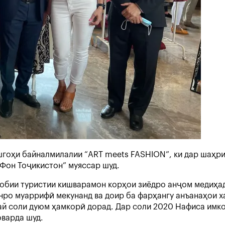
гоҳи байналмилалии “ART meets FASHION”, ки дар шаҳри
Фон Тоҷикистон” муяссар шуд.
обии туристии кишварамон корҳои зиёдро анҷом медиҳад
нро муаррифӣ мекунанд ва доир ба фарҳангу анъанаҳои х
 соли дуюм ҳамкорӣ дорад. Дар соли 2020 Нафиса имкон
оварда шуд.