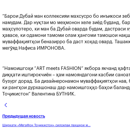
“Барои Дубай ман коллексияи махсусро бо инъикоси зе
намудам. Дар нуқтаи мо меҳмонон хеле зиёд буданд, б
маҳсулотеро, ки ман ба Дубай оварда будам, дастраси х
ҳавасе, ки одамони тамоми олам ҳангоми тамошои нақшу
муваффақиятҳои беназирро ба даст хоҳад овард. Ташакк
мегӯяд Нафиса ИМРОНОВА.
“Намоишгоҳи “ART meets FASHION” якбора якчанд ҳафтаи
диққати иштирокчиён – ҳам намояндагони касбии саноат
бузург дорад. Ба дизайнеронамон муваффақиятҳои нав, 
ки рангҳои дурхашонаш дар намоишгоҳҳо баҳои баландр
Тоҷикистон” Валентина БУТНИК.
Предыдущая новость
Ширкати «МегаФон Тоҷикистон» силсилаи пахшҳои м...