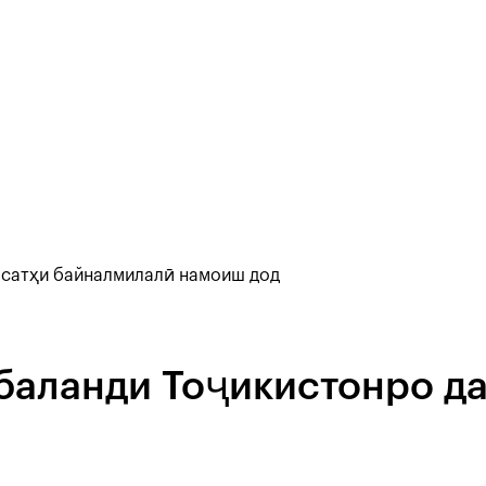
 сатҳи байналмилалӣ намоиш дод
баланди Тоҷикистонро да