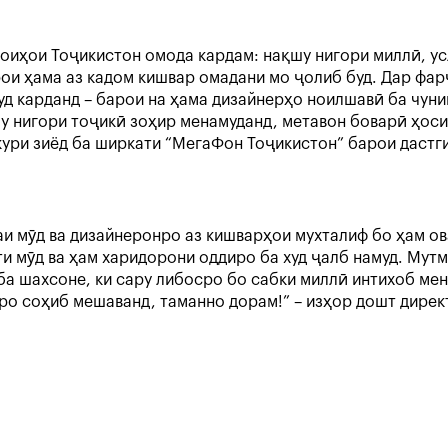
боиҳои Тоҷикистон омода кардам: нақшу нигори миллӣ, у
арои ҳама аз кадом кишвар омадани мо ҷолиб буд. Дар ф
уд карданд – барои на ҳама дизайнерҳо ноилшавӣ ба чуни
 нигори тоҷикӣ зоҳир менамуданд, метавон боварӣ ҳосил
ури зиёд ба ширкати “МегаФон Тоҷикистон” барои дастгир
 мӯд ва дизайнеронро аз кишварҳои мухталиф бо ҳам ова
и мӯд ва ҳам харидорони оддиро ба худ ҷалб намуд. Мутм
ба шахсоне, ки сару либосро бо сабки миллӣ интихоб ме
о соҳиб мешаванд, таманно дорам!” – изҳор дошт дирек