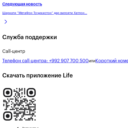
Следующая новость
Ширкати “МегаФон Тоҷикистон” дар вилояти Хатлон...
Служба поддержки
Call-центр
Телефон call-центра:
+992 907 700 500
Короткий номе
или
Скачать приложение Life