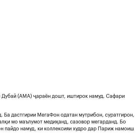
 Дубай (АМА) ҷараён дошт, иштирок намуд. Сафари
. Ба дастгирии МегаФон одатан мутрибон, суратгирон,
алқи мо маълумот медиҳанд, сазовор мегарданд. Бо
 пайдо намуд, ки коллексияи худро дар Париж намоиш