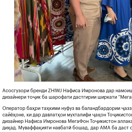
Асосгузори бренди ZHIWJ Нафиса Имронова дар намоиш
дизайнери тоҷик ба шарофати дастгирии ширкати “Мега
Оператор баҳри таҳкими нуфуз ва баландбардории ҷазз
сайёҳоне, ки дар давлатҳои мухталифи ҷаҳон Тоҷикисто
дизайнер Нафиса Имронова МегаФон Тоҷикистон аллакай
диҳад. Муваффақияти навбатӣ бошад, дар АМА ба даст 