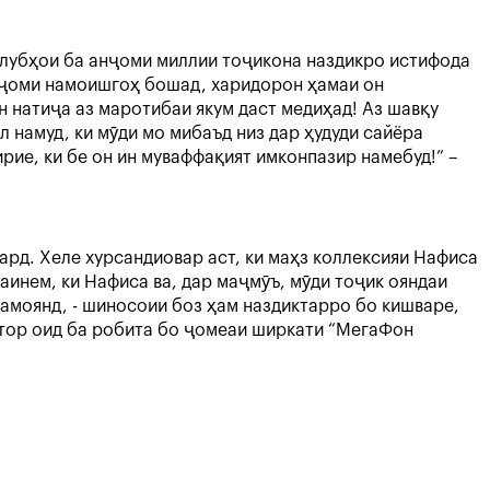
слубҳои ба анҷоми миллии тоҷикона наздикро истифода
арҷоми намоишгоҳ бошад, харидорон ҳамаи он
н натиҷа аз маротибаи якум даст медиҳад! Аз шавқу
 намуд, ки мӯди мо мибаъд низ дар ҳудуди сайёра
ие, ки бе он ин муваффақият имконпазир намебуд!” –
рд. Хеле хурсандиовар аст, ки маҳз коллексияи Нафиса
аинем, ки Нафиса ва, дар маҷмӯъ, мӯди тоҷик ояндаи
намоянд, - шиносоии боз ҳам наздиктарро бо кишваре,
тор оид ба робита бо ҷомеаи ширкати “МегаФон