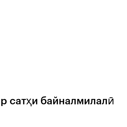
р сатҳи байналмилалӣ