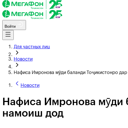
Войти
Для частных лиц
Новости
Нафиса Имронова мӯди баланди Тоҷикистонро дар
Новости
Нафиса Имронова мӯди 
намоиш дод