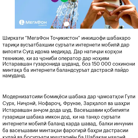
Ширкати “МегаФон Тоҷикистон” инкишофи шабакаро
тариқи вусъатбахшии суръати интернети мобилӣ дар
вилояти Суғд идома медиҳад. Дар натиҷаи корҳои
техникие, ки аз ҷониби оператор дар ноҳияи
Истаравшан гузаронида шуданд, боз 150 000 сокинони
минтақа ба интернети баландсуръат дастрасӣ пайдо
намуданд.
Модернизатсияи бомиқёси шабака дар ҷамоатҳои Гули
Сурх, Ниҷонӣ, Нофароҷ, Фрунзе, Зарҳалол ва шаҳри
Истаравшан анҷом дода шуд. Васеъшавии қобилияти
гузариши шабака имкон дод, ки на танҳо суръати
интернети мобилӣ баланд карда шавад, балки инчунин
ба васеъшавии минтақаи фарогирӣ баҳри дастрасии
қулай ва босуръати муштариён ба Шабакаи ҷаҳонӣ