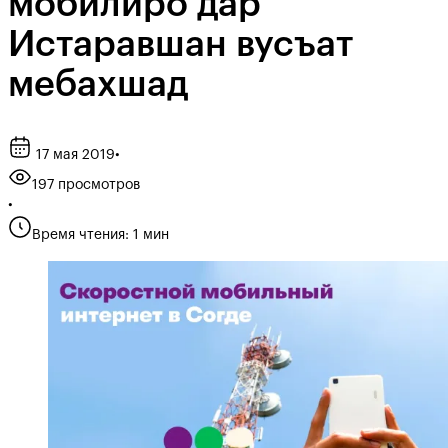
мобилиро дар
Истаравшан вусъат
мебахшад
17 мая 2019
•
197 просмотров
•
Время чтения: 1 мин