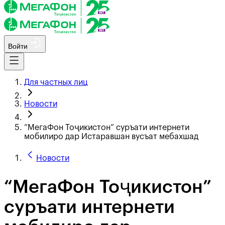
Войти
Для частных лиц
Новости
“МегаФон Тоҷикистон” суръати интернети
мобилиро дар Истаравшан вусъат мебахшад
Новости
“МегаФон Тоҷикистон”
суръати интернети