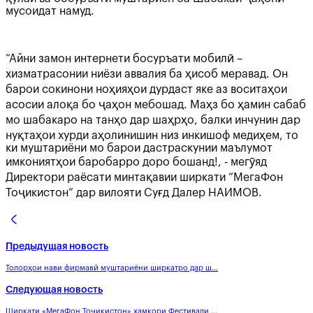
мусоидат намуд.
“Айни замон интернети босуръати мобилӣ –
хизматрасонии ниёзи аввалия ба ҳисоб меравад. Он
барои сокинони ноҳияҳои дурдаст яке аз воситаҳои
асосии алоқа бо ҷаҳон мебошад. Маҳз бо ҳамин сабаб
мо шабакаро на танҳо дар шаҳрҳо, балки инчунин дар
нуқтаҳои хурди аҳолинишин низ инкишоф медиҳем, то
ки муштариёни мо барои дастраскунии маълумот
имкониятҳои баробарро доро бошанд!, - мегӯяд
Директори раёсати минтақавии ширкати “МегаФон
Тоҷикистон” дар вилояти Суғд Далер НАИМОВ.
Предыдущая новость
Толорҳои нави фирмавӣ муштариёни ширкатро дар ш...
Следующая новость
Ширкати «МегаФон Тоҷикистон» ҳамкори Фестивали ...