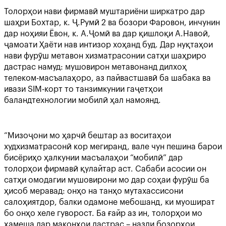
Толорҳои нави фирмавӣ муштариёни ширкатро дар
шаҳри Бохтар, к. Ҷ.Румӣ 2 ва бозори Фаровон, инчунин
дар ноҳияи Ёвон, к. А.Ҷомӣ ва дар қишлоқи А.Навоӣ,
ҷамоати Ҳаёти нав интизор хоҳанд буд. Дар нуқтаҳои
нави фурӯш метавон хизматрасонии сатҳи шаҳриро
дастрас намуд: мушовирон метавонанд дилхоҳ
телеком-масъалаҳоро, аз пайвастшавӣ ба шабака ва
ивази SIM-корт то танзимкунии гаҷетҳои
баландтехнологии мобилӣ ҳал намоянд.
“Мизоҷони мо ҳарчӣ бештар аз воситаҳои
худхизматрасонӣ кор мегиранд, вале чун пешина барои
бисёриҳо ҳалкунии масъалаҳои “мобилӣ” дар
толорҳои фирмавӣ қулайтар аст. Сабаби асосии он
сатҳи омодагии мушовирони мо дар соҳаи фурӯш ба
ҳисоб меравад: онҳо на танҳо мутахассисони
салоҳиятдор, балки одамоне мебошанд, ки муошират
бо онҳо хеле гуворост. Ба ғайр аз ин, толорҳои мо
ҳамеша дар маконҳои дастрас – назди бозорҳои