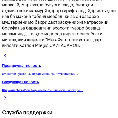
марказӣ, марказҳои бузурги савдо, биноҳои
аҳамиятноки маъмурӣ қарор гирифтаанд. Ҳар як нуқтаи
нав ба маконе табдил меёбад, ки аз он ҳазорҳо
муштариёни мо баҳри дастраскунии хизматрасонии
босифат ва бардоштани эҳосоти гуворо боздид
менамоянд”, - изҳор медорад директори раёсати
минтақавии ширкати “МегаФон Тоҷикистон” дар
вилояти Хатлон Маҷид САЙТАСАНОВ.
Предыдущая новость
Ду дастаи кӯдакона, ки дар марҳилаи ҷумҳуриявии...
Следующая новость
Ширкати “МегаФон Тоҷикистон” инкишофи шабакаро ...
Служба поддержки