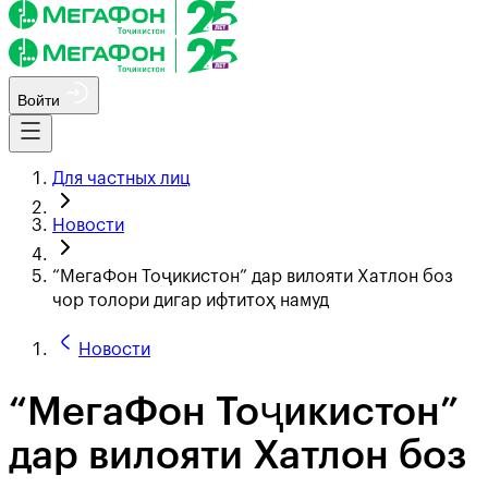
Войти
Для частных лиц
Новости
“МегаФон Тоҷикистон” дар вилояти Хатлон боз
чор толори дигар ифтитоҳ намуд
Новости
“МегаФон Тоҷикистон”
дар вилояти Хатлон боз