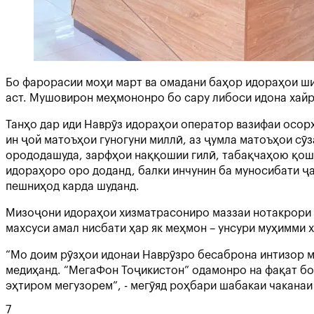
Бо фарорасии моҳи март ва омадани баҳор идораҳои шир
аст. Мушовирон меҳмононро бо сару либоси идона хай
Танҳо дар иди Наврӯз идораҳои оператор вазифаи осорх
ин ҷой матоъҳои гуногуни миллӣ, аз ҷумла матоъҳои сӯз
орододашуда, зарфҳои наққошии гилӣ, табақчаҳою қошу
идораҳоро оро доданд, балки инчунин ба муносибати ҷ
пешниҳод карда шуданд.
Мизоҷони идораҳои хизматрасониро маззаи нотакрори с
махсуси амал нисбати ҳар як меҳмон – унсури муҳимми
“Мо доим рӯзҳои идонаи Наврӯзро бесаброна интизор м
медиҳанд. “МегаФон Тоҷикистон” одамонро на фақат бо 
эҳтиром мегузорем”, - мегӯяд роҳбари шабакаи чакана
7