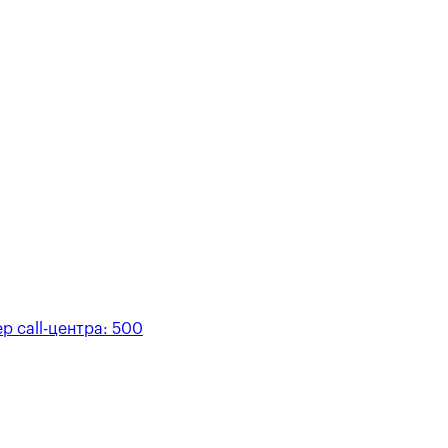
р call-центра:
500