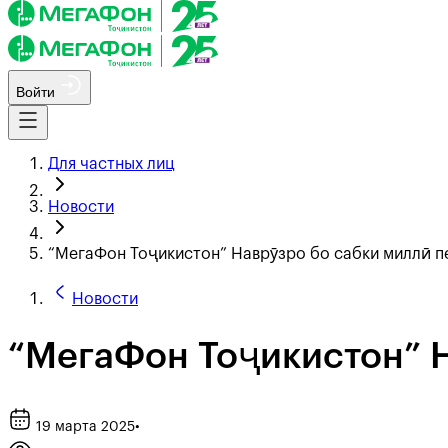
Войти
Для частных лиц
Новости
“МегаФон Тоҷикистон” Наврӯзро бо сабки миллӣ п
Новости
“МегаФон Тоҷикистон” Н
19 марта 2025
•