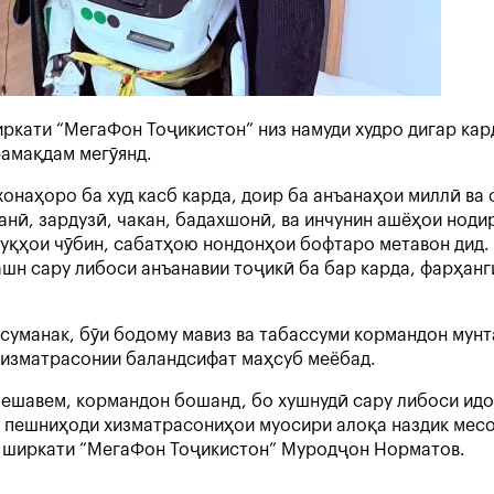
кати “МегаФон Тоҷикистон” низ намуди худро дигар кар
рамақдам мегӯянд.
онаҳоро ба худ касб карда, доир ба анъанаҳои миллӣ ва
анӣ, зардузӣ, чакан, бадахшонӣ, ва инчунин ашёҳои ноди
қҳои чӯбин, сабатҳою нондонҳои бофтаро метавон дид. Ҳ
ашн сару либоси анъанавии тоҷикӣ ба бар карда, фарҳан
уманак, бӯи бодому мавиз ва табассуми кормандон мунт
 хизматрасонии баландсифат маҳсуб меёбад.
ешавем, кормандон бошанд, бо хушнудӣ сару либоси идон
пешниҳоди хизматрасониҳои муосири алоқа наздик месоза
и ширкати “МегаФон Тоҷикистон” Муродҷон Норматов.