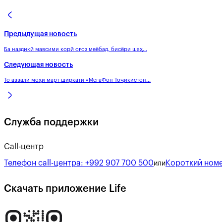
Предыдущая новость
Ба наздикӣ мавсими корӣ оғоз меёбад, бисёри шаҳ...
Следующая новость
То аввали моҳи март ширкати «МегаФон Тоҷикистон...
Служба поддержки
Call-центр
Телефон call-центра:
+992 907 700 500
Короткий номе
или
Скачать приложение Life