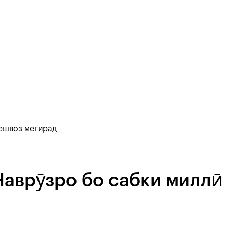
ешвоз мегирад
аврӯзро бо сабки миллӣ