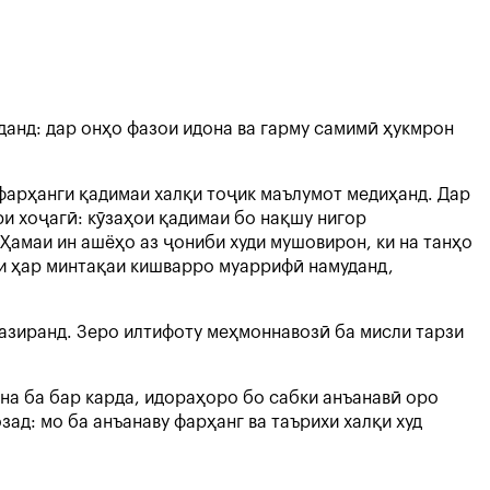
данд: дар онҳо фазои идона ва гарму самимӣ ҳукмрон
 фарҳанги қадимаи халқи тоҷик маълумот медиҳанд. Дар
ри хоҷагӣ: кӯзаҳои қадимаи бо нақшу нигор
амаи ин ашёҳо аз ҷониби худи мушовирон, ки на танҳо
ги ҳар минтақаи кишварро муаррифӣ намуданд,
азиранд. Зеро илтифоту меҳмоннавозӣ ба мисли тарзи
а ба бар карда, идораҳоро бо сабки анъанавӣ оро
д: мо ба анъанаву фарҳанг ва таърихи халқи худ