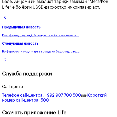
Бале. Анҷоми ин амалиёт тариқи замимаи “МегаФон
Life” ё бо ёрии USSD-дархостҳо имконпазир аст.
Предыдущая новость
Кинофилмҳо, мусиқӣ, бозиҳои онлайн, яъне интерн...
Следующая новость
Бо фарорасии моҳи март ва омадани баҳор идораҳо...
Служба поддержки
Call-центр
Телефон call-центра:
+992 907 700 500
Короткий
или
номер call-центра:
500
Скачать приложение Life