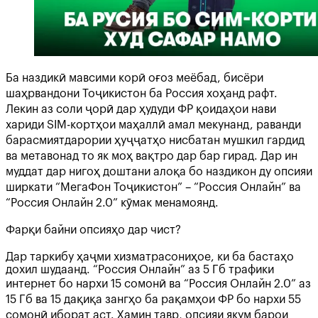
Ба наздикӣ мавсими корӣ оғоз меёбад, бисёри
шаҳрвандони Тоҷикистон ба Россия хоҳанд рафт.
Лекин аз соли ҷорӣ дар ҳудуди ФР қоидаҳои нави
хариди SIM-кортҳои маҳаллӣ амал мекунанд, раванди
барасмиятдарории ҳуҷҷатҳо нисбатан мушкил гардид
ва метавонад то як моҳ вақтро дар бар гирад. Дар ин
муддат дар нигоҳ доштани алоқа бо наздикон ду опсияи
ширкати “МегаФон Тоҷикистон” – “Россия Онлайн” ва
“Россия Онлайн 2.0” кӯмак менамоянд.
Фарқи байни опсияҳо дар чист?
Дар таркибу ҳаҷми хизматрасониҳое, ки ба бастаҳо
дохил шудаанд. “Россия Онлайн” аз 5 Гб трафики
интернет бо нархи 15 сомонӣ ва “Россия Онлайн 2.0” аз
15 Гб ва 15 дақиқа зангҳо ба рақамҳои ФР бо нархи 55
сомонӣ иборат аст. Ҳамин тавр, опсияи якум барои