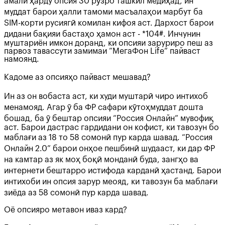
амали ҳарду опсия 30 рӯзро ташкил медиҳад, ин
муддат барои ҳалли тамоми масъалаҳои марбут ба
SIM-корти русиягӣ комилан кифоя аст. Дархост барои
дидани бақияи бастаҳо ҳамон аст - *104#. Инчунин
муштариён имкон доранд, ки опсияи заруриро пеш аз
парвоз тавассути замимаи “МегаФон Life” пайваст
намоянд.
Кадоме аз опсияҳо пайваст мешавад?
Ин аз он вобаста аст, ки худи муштарӣ чиро интихоб
менамояд. Агар ӯ ба ФР сафари кӯтоҳмуддат дошта
бошад, ба ӯ бештар опсияи “Россия Онлайн” мувофиқ
аст. Барои дастрас гардидани он кофист, ки тавозун бо
маблағи аз 18 то 58 сомонӣ пур карда шавад. “Россия
Онлайн 2.0” барои онҳое пешбинӣ шудааст, ки дар ФР
на камтар аз як моҳ боқӣ монданӣ буда, зангҳо ва
интернети бештарро истифода карданӣ ҳастанд. Барои
интихоби ин опсия зарур меояд, ки тавозун ба маблағи
зиёда аз 58 сомонӣ пур карда шавад.
Оё опсияро метавон иваз кард?