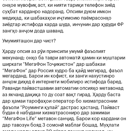
онҳое мувофиқ аст, ки нияти тариқи телефон зиёд
суҳбат карданро надоранд. Опсияи дуюм имкон
медиҳад, ки шабакаҳои иҷтимоию паёмрасонҳо
зиёдтар истифода карда шуда, инчунин дар ҳудуди ФР
зангҳо анҷом дода шаванд.
Умумияташон дар чист?
Ҳарду опсия аз рӯи принсипи умумӣ фаъолият
мекунанд: онҳо ба таври автоматӣ ҳамин ки муштарии
ширкати “МегаФон Тоҷикистон” дар шабакаи
“МегаФон” дар Россия худро ба қайд мегирад, фаъол
мегарданд. Барои ин кофист, ки занги нахустинро
анҷом диҳед ё интернети мобилиро истифода баред.
Раванди пайвастшавии автоматии опсияҳо метавонад
аз якчанд дақиқа то ду соат вақт гирад. Ҳарду баста
дар ҳамаи тарофаҳои оператор бо хизматрасонии
фаъоли “Роуминги қулай” дастрас ҳастанд. Пайваст
будан ё набудани хизматрасониро дар замимаи
“МегаФон Life” метавон санҷид. Барои кор кардани он
дар тавозун бояд 3 сомонӣ маблағ бошад. Муҳлати