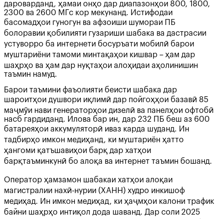
дароварданд, ҳамаи онҳо дар диапазонҳои 800, 1800,
2300 ва 2600 МГс кор мекунанд. Истифодаи
басомадҳои гуногун ва афзоиши шумораи ПБ
болоравии қобилияти гузариши шабака ва дастрасии
устуворро ба интернети босуръати мобилӣ барои
муштариёни тамоми минтақаҳои кишвар – ҳам дар
шаҳрҳо ва ҳам дар нуқтаҳои алоҳидаи аҳолинишин
таъмин намуд.
Барои таъмини фаъолияти беисти шабака дар
шароитҳои душвори иқлимӣ дар пойгоҳҳои базавӣ 85
маҷмӯи нави генераторҳои дизелӣ ва панелҳои офтобӣ
насб гардиданд. Илова бар ин, дар 232 ПБ беш аз 600
батареяҳои аккумуляторӣ иваз карда шуданд. Ин
тадбирҳо имкон медиҳанд, ки муштариён ҳатто
ҳангоми қатъшавиҳои барқ дар хатҳои
барқтаъминкунӣ бо алоқа ва интернет таъмин бошанд.
Оператор ҳамзамон шабакаи хатҳои алоқаи
магистралии нахӣ-нурии (ХАНН) худро инкишоф
медиҳад. Ин имкон медиҳад, ки ҳаҷмҳои калони трафик
байни шаҳрҳо интиқол дода шаванд. Дар соли 2025