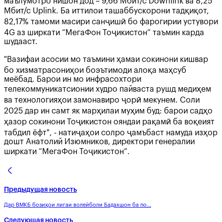
маълумотро нишон дод – 9,66 Мбит/с Downlink ва 8,25
Мбит/с Uplink. Ба иттилои ташаббускорони тадқиқот,
82,17% тамоми масири санҷишӣ бо фарогирии устувори
4G аз ширкати “МегаФон Тоҷикистон” таъмин карда
шудааст.
"Вазифаи асосии мо таъмини ҳамаи сокинони кишвар
бо хизматрасониҳои боэътимоди алоқа маҳсуб
меёбад. Барои ин мо инфрасохтори
телекоммуникатсионии худро пайваста рушд медиҳем
ва технологияҳои замонавиро ҷорӣ мекунем. Соли
2025 дар ин самт як марҳилаи муҳим буд: барои садҳо
ҳазор сокинони Тоҷикистон ояндаи рақамӣ ба воқеият
табдил ёфт", - натиҷаҳои солро ҷамъбаст намуда изҳор
дошт Анатолий Изюмников, директори генералии
ширкати “МегаФон Тоҷикистон”.
Предыдущая новость
Дар ВМКБ бозиҳои лигаи волейболи Бадахшон ба по...
Следующая новость