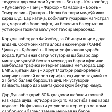
таҷҳизот дар самтҳои Хуросон – Бохтар – Колхозобод
– Қумсангир – Панҷ – Фархор – Ҳамадонӣ – Восеъ –
Темурмалик – Данғара – Норак ба таври маҷмӯӣ иваз
карда шуд. Дар натиҷа, қобилияти гузариши магистрал
даҳ маротиба боло рафта, ин бевосита ба суръат ва
устувории таҳвили маълумот таъсир мерасонад.
Корҳои шабеҳ дар Файзобод ва Обигарм анҷом дода
шуданд. Сохтмони хатти алоқаи нахӣ-нурии (ХАНН)
Ҷиликул – Қабодиён – Шаҳритус фаъолона ҷараён
дорад. Қитъаи нав сатҳи устувории шабакаро дар
минтақаи ҷанубӣ беҳтар мекунад ва барои афзоиши
минбаъдаи трафики интернет замина мегузорад. Дар
ВМКБ, қитъаи Ванҷ – Хоруғ 17 хатҳои радиорелейӣ
мавриди навсозӣ қарор гирифта, иқтидори таҳвилӣ то
2 Гбит/с баланд бардошта шуд. Ин устувории
пайвастшавиро дар минтақаҳои кӯҳӣ беҳтар намуд.
Дар Душанбе қариб 50% ҳалқаҳои шабакаи таҳвилӣ
нав карда шуда, иқтидори онҳо 10 маротиба зиёд карда
шудааст. Ин фаъолияти устувори интернетро ҳангоми
сарбориҳои баланд таъмин мекунад ва барои