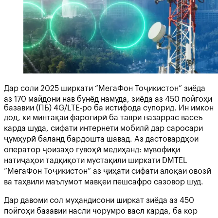
Дар соли 2025 ширкати “МегаФон Тоҷикистон” зиёда
аз 170 майдони нав бунёд намуда, зиёда аз 450 пойгоҳи
базавии (ПБ) 4G/LTE-ро ба истифода супорид. Ин имкон
дод, ки минтақаи фарогирӣ ба таври назаррас васеъ
карда шуда, сифати интернети мобилӣ дар саросари
ҷумҳурӣ баланд бардошта шавад. Аз дастовардҳои
оператор ҷоизаҳо гувоҳӣ медиҳанд: мувофиқи
натиҷаҳои тадқиқоти мустақили ширкати DMTEL
“МегаФон Тоҷикистон” аз ҷиҳати сифати алоқаи овозӣ
ва таҳвили маълумот мавқеи пешсафро сазовор шуд.
Дар давоми сол муҳандисони ширкат зиёда аз 450
пойгоҳи базавии насли чорумро васл карда, ба кор