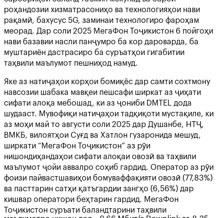
роҳандозии хизматрасониҳо ва технологияҳои нави
рақамӣ, бахусус 5G, заминаи технологиро фароҳам
меорад. Дар соли 2025 МегаФон Тоҷикистон 6 пойгоҳи
нави базавии насли панҷумро ба кор дароварда, ба
муштариён дастрасиро ба суръатҳои гигабитии
таҳвили маълумот пешниҳод намуд.
Яке аз натиҷаҳои корҳои бомиқёс дар самти сохтмону
навсозии шабака мавқеи пешсафи ширкат аз ҷиҳати
сифати алоқа мебошад, ки аз ҷониби DMTEL дода
шудааст. Мувофиқи натиҷаҳои тадқиқоти мустақиле, ки
аз моҳи май то августи соли 2025 дар Душанбе, НТҶ,
ВМКБ, вилоятҳои Суғд ва Хатлон гузаронида мешуд,
ширкати “МегаФон Тоҷикистон” аз рӯи
нишондиҳандаҳои сифати алоқаи овозӣ ва таҳвили
маълумот ҷойи аввалро соҳиб гардид. Оператор аз рӯи
фоизи пайвастшавиҳои бомуваффақияти овозӣ (77,83%)
ва пасттарин сатҳи қатъгардии зангҳо (6,56%) дар
кишвар оператори беҳтарин гардид. МегаФон
Тоҷикистон суръати баландтарини таҳвили