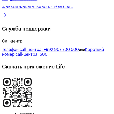
Зиёда аз 38 миллион зангҳо ва 3 500 Тб трафики ...
Служба поддержки
Call-центр
Телефон call-центра:
+992 907 700 500
Короткий
или
номер call-центра:
500
Скачать приложение Life