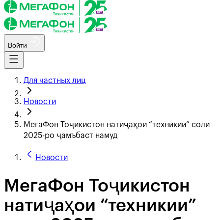
Войти
Для частных лиц
Новости
МегаФон Тоҷикистон натиҷаҳои “техникии” соли
2025-ро ҷамъбаст намуд
Новости
МегаФон Тоҷикистон
натиҷаҳои “техникии”