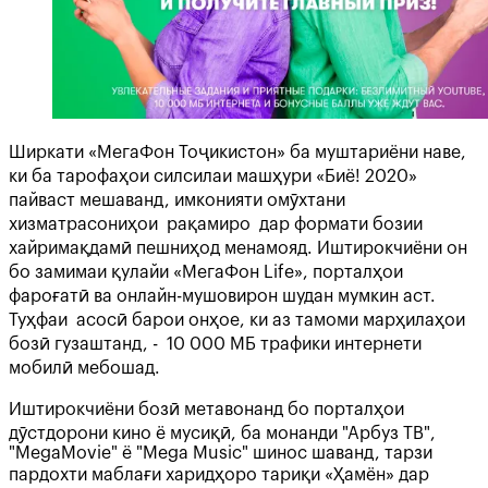
Ширкати «МегаФон Тоҷикистон» ба муштариёни наве,
ки ба тарофаҳои силсилаи машҳури «Биё! 2020»
пайваст мешаванд, имконияти омӯхтани
хизматрасониҳои рақамиро дар формати бозии
хайримақдамӣ пешниҳод менамояд. Иштирокчиёни он
бо замимаи қулайи «МегаФон Life», порталҳои
фароғатӣ ва онлайн-мушовирон шудан мумкин аст.
Туҳфаи асосӣ барои онҳое, ки аз тамоми марҳилаҳои
бозӣ гузаштанд, - 10 000 МБ трафики интернети
мобилӣ мебошад.
Иштирокчиёни бозӣ метавонанд бо порталҳои
дӯстдорони кино ё мусиқӣ, ба монанди "Арбуз ТВ",
"MegaMovie" ё "Mega Music" шинос шаванд, тарзи
пардохти маблағи харидҳоро тариқи «Ҳамён» дар