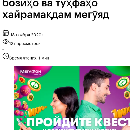
бозиҳо ва туҳфаҳо
хайрамақдам мегӯяд
18 ноября 2020
•
137 просмотров
•
Время чтения: 1 мин