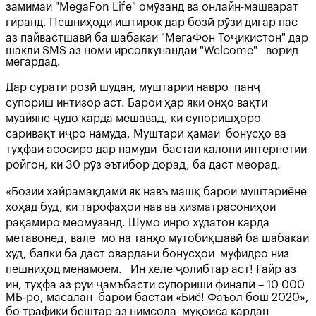
замимаи "MegaFon Life" омӯзанд ва онлайн-машварат
гиранд. Пешниҳоди иштирок дар бозӣ рӯзи дигар пас
аз пайвастшавӣ ба шабакаи "МегаФон Тоҷикистон" дар
шакли SMS аз номи ирсолкунандаи "Welcome" ворид
мегардад.
Дар сурати розӣ шудан, муштарии навро панҷ
супориш интизор аст. Барои ҳар яки онҳо вақти
муайяне ҷудо карда мешавад, ки супоришҳоро
саривақт иҷро намуда, Муштарӣ ҳамаи бонусҳо ва
туҳфаи асосиро дар намуди бастаи калони интернетии
ройгон, ки 30 рӯз эътибор дорад, ба даст меорад.
«Бозии хайрамақдамӣ як навъ машқ барои муштариёне
хоҳад буд, ки тарофаҳои нав ва хизматрасониҳои
рақамиро меомӯзанд. Шумо инро худатон карда
метавонед, вале мо на танҳо мутобиқшавӣ ба шабакаи
худ, балки ба даст овардани бонусҳои муфидро низ
пешниҳод менамоем. Ин хеле ҷолибтар аст! Ғайр аз
ин, туҳфа аз рӯи ҷамъбасти супориши финалӣ – 10 000
МБ-ро, масалан барои бастаи «Биё! Фаъол бош 2020»,
бо трафики бештар аз нимсола муқоиса кардан