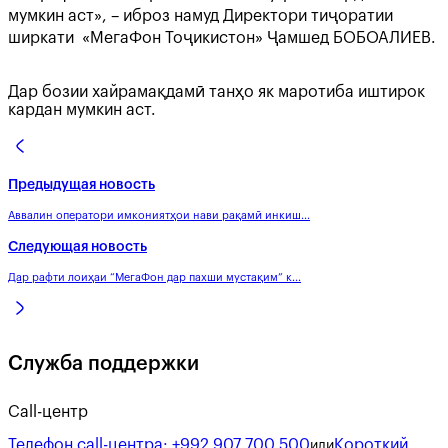
мумкин аст», – иброз намуд Директори тиҷоратии
ширкати «МегаФон Тоҷикистон» Ҷамшед БОБОАЛИЕВ.
Дар бозии хайрамақдамӣ танҳо як маротиба иштирок
кардан мумкин аст.
Предыдущая новость
Аввалин оператори имкониятҳои нави рақамӣ инкиш...
Следующая новость
Дар рафти лоиҳаи “МегаФон дар пахши мустақим” к...
Служба поддержки
Call-центр
Телефон call-центра:
+992 907 700 500
Короткий
или