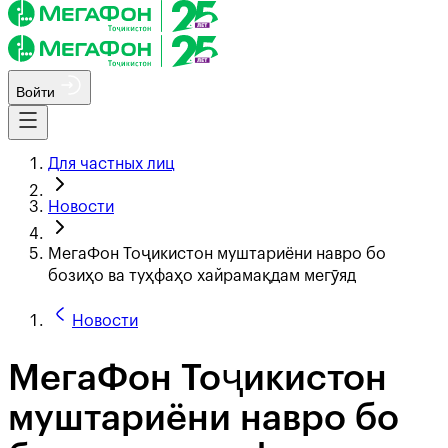
Войти
Для частных лиц
Новости
МегаФон Тоҷикистон муштариёни навро бо
бозиҳо ва туҳфаҳо хайрамақдам мегӯяд
Новости
МегаФон Тоҷикистон
муштариёни навро бо