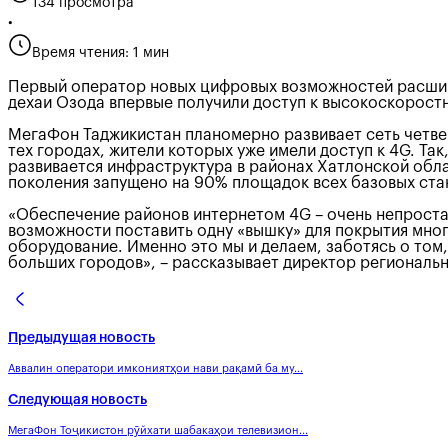
134 просмотра
•
Время чтения: 1 мин
Первый оператор новых цифровых возможностей расшири
дехаи Озода впервые получили доступ к высокоскорост
МегаФон Таджикистан планомерно развивает сеть четве
тех городах, жители которых уже имели доступ к 4G. Та
развивается инфраструктура в районах Хатлонской обла
поколения запущено на 90% площадок всех базовых ста
«Обеспечение районов интернетом 4G – очень непростая
возможности поставить одну «вышку» для покрытия мног
оборудование. Именно это мы и делаем, заботясь о том
больших городов», – рассказывает директор регионал
Предыдущая новость
Аввалин оператори имкониятҳои нави рақамӣ ба му...
Следующая новость
МегаФон Тоҷикистон рӯйхати шабакаҳои телевизион...