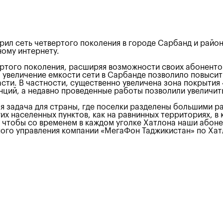
л сеть четвертого поколения в городе Сарбанд и райо
ному интернету.
ртого поколения, расширяя возможности своих абонентов
к, увеличение емкости сети в Сарбанде позволило повысит
сти. В частности, существенно увеличена зона покрытия 
нций, а недавно проведенные работы позволили увеличит
 задача для страны, где поселки разделены большими ра
их населенных пунктов, как на равнинных территориях, 
, чтобы со временем в каждом уголке Хатлона наши абоне
ьного управления компании «МегаФон Таджикистан» по 