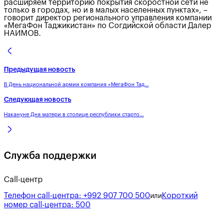
расширяем территорию покрытия скоростной сети не
только в городах, но и в малых населенных пунктах», –
говорит директор регионального управления компании
«МегаФон Таджикистан» по Согдийской области Далер
НАИМОВ.
Предыдущая новость
В День национальной армии компания «МегаФон Тад...
Следующая новость
Накануне Дня матери в столице республики старто...
Служба поддержки
Call-центр
Телефон call-центра:
+992 907 700 500
Короткий
или
номер call-центра:
500