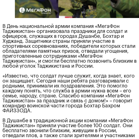
В День национальной армии компания «МегаФон
Таджикистан» организовала праздники для солдат и
офицеров, служащих в городах Душанбе, Бохтар и
Худжанд. Защитники страны приняли участие в
спортивных соревнованиях, победители которых стали
обладателями памятных призов, отведали угощения,
приготовленные сотрудниками «МегаФон
Таджикистан», и смогли бесплатно позвонить близким в
любой уголок Таджикистана и России.
«Известно, что солдат лучше служит, когда знает, кого
он защищает. Сегодня наши ребята разговаривали с
родными, принимали их поздравления. Это помогло
каждому понять, что служба в армии нужна всем – его
семье, народу, стране. Спасибо компании «МегаФон
Таджикистан» за праздник и связь с домом!» – говорит
командир воинской части города Бохтар Бахром
ФАЙЗЗОДА.
В Душанбе в традиционной акции компании «МегаФон
Таджикистан» приняли участие более 100 солдат. Они
бесплатно звонили близким, живущим в России,
отведали плов, а также стали зрителями и участниками