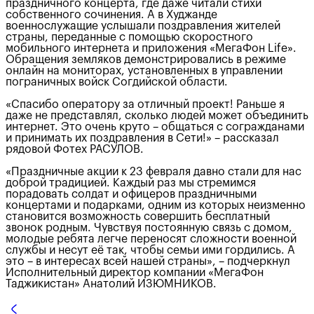
праздничного концерта, где даже читали стихи
собственного сочинения. А в Худжанде
военнослужащие услышали поздравления жителей
страны, переданные с помощью скоростного
мобильного интернета и приложения «МегаФон Life».
Обращения земляков демонстрировались в режиме
онлайн на мониторах, установленных в управлении
пограничных войск Согдийской области.
«Спасибо оператору за отличный проект! Раньше я
даже не представлял, сколько людей может объединить
интернет. Это очень круто – общаться с согражданами
и принимать их поздравления в Сети!» – рассказал
рядовой Фотех РАСУЛОВ.
«Праздничные акции к 23 февраля давно стали для нас
доброй традицией. Каждый раз мы стремимся
порадовать солдат и офицеров праздничными
концертами и подарками, одним из которых неизменно
становится возможность совершить бесплатный
звонок родным. Чувствуя постоянную связь с домом,
молодые ребята легче переносят сложности военной
службы и несут её так, чтобы семьи ими гордились. А
это – в интересах всей нашей страны», – подчеркнул
Исполнительный директор компании «МегаФон
Таджикистан» Анатолий ИЗЮМНИКОВ.