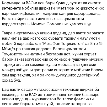
Кормандони ВАО-и пешбари Хуҷанд суръат ва сифати
интернети мобилии ширкати “МегаФон Тоҷикистон”-ро
дар ноҳияи Деваштич мавриди санҷиш қарор доданд.
Ба хатсайри сафар инчнин яке аз ҷамоатҳои
дурдасттарин – Исмоил Сомонӣ низ ҳамроҳ шуд.
Тавре андозакуниҳо нишон доданд, дар вақти ҳаракати
нақлиёт ва дар истгоҳҳо суръати таҳвили маълумоти
мобилӣ дар шабакаи “МегаФон Тоҷикистон” аз 8 то 15
Мбит/с-ро ташкил додааст. Барои ҷамоатҳои
Тоҷикистон ин натиҷаи беҳтарин аст: чунин суръат
барои азназаргузаронии сомонаҳо ё гӯшкунии мусиқӣ
тариқи онлайн комилан қулай мебошад ва ҳангоми
мавҷуд набудани дастрасии интернети мобилии босим
ҳам дар таҳсил, ҳам ҳангоми дилхушиҳо дастёри хуб
хоҳад буд.
Дар вақти сафар мутахассисони техникии ширкат ба
намояндагони ВАО истгоҳи инноватсионии базавиро
нишон доданд – журналистон бо тарзи фаъолияти
системаи барқатаъминкунӣ, танзими ҳарорат ва