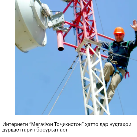
Интернети “МегаФон Тоҷикистон” ҳатто дар нуқтаҳои
дурдасттарин босуръат аст