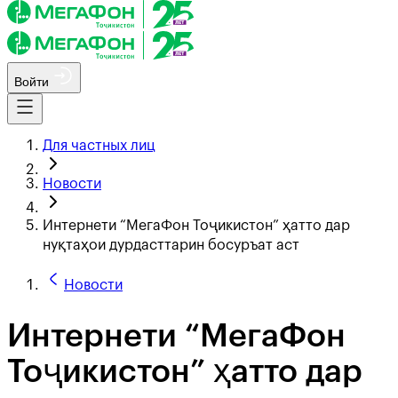
Войти
Для частных лиц
Новости
Интернети “МегаФон Тоҷикистон” ҳатто дар
нуқтаҳои дурдасттарин босуръат аст
Новости
Интернети “МегаФон
Тоҷикистон” ҳатто дар