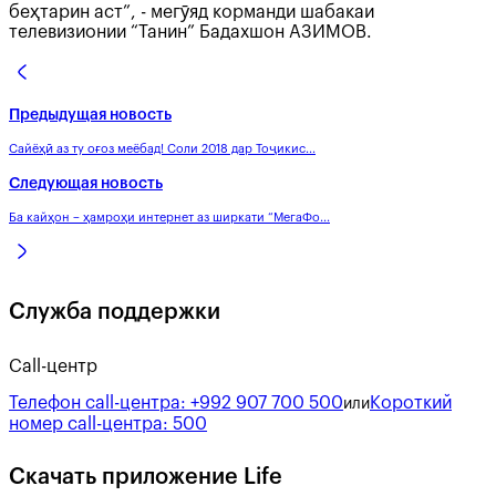
беҳтарин аст”, - мегӯяд корманди шабакаи
телевизионии “Танин” Бадахшон АЗИМОВ.
Предыдущая новость
Сайёҳӣ аз ту оғоз меёбад! Соли 2018 дар Тоҷикис...
Следующая новость
Ба кайҳон – ҳамроҳи интернет аз ширкати “МегаФо...
Служба поддержки
Call-центр
Телефон call-центра:
+992 907 700 500
Короткий
или
номер call-центра:
500
Скачать приложение Life