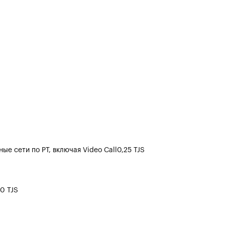
ые сети по РТ, включая Video Call
0,25 TJS
50 TJS