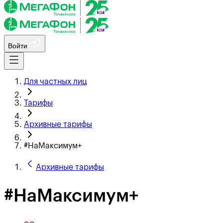
Войти
Для частных лиц
Тарифы
Архивные тарифы
#НаМаксимум+
Архивные тарифы
#НаМаксимум+