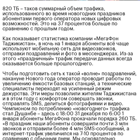
820 ТБ – таков суммарный объем трафика,
использованного во время новогодних праздников
абонентами первого оператора новых цифровых
возможностей. Это на 37 процентов больше по
сравнению с прошлым годом.
Как показывает статистика компании «МегаФон
Таджикистан», в ночь на 1 января абоненты всё чаще
используют мобильную сеть для видеозвонков,
отправки поздравлений и фото в мессенджерах. Из-за
этого «праздничный» трафик передачи данных всегда
оказывается больше прошлогоднего.
Чтобы подготовить сеть к такой «волне» поздравлений,
накануне Нового года оператор проводит работы по
увеличению ёмкости базовых станций, а технические
специалисты переходят на усиленный режим
дежурства. Эти меры позволили жителям Таджикистана
и в этом году с комфортом совершать звонки,
отправлять SMS, делиться фотографиями и видео.
Чемпионом по потреблению «новогоднего» трафика
стал Душанбе – здесь с 18:00 31 декабря по 6:00 1
января абоненты МегаФона прокачали порядка 260 ТБ.
«В праздник наши абоненты совершили почти 3 млн
звонков и отправили более 4 млн SMS-сообщений, а
интернет-трафик увеличился на 7-10 процентов по
сравнению с обычным днем. Мы основательно