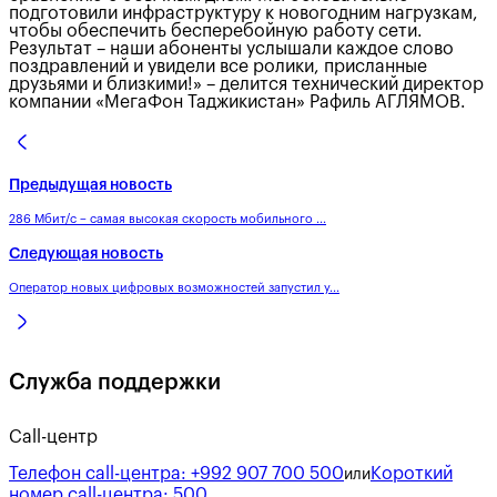
подготовили инфраструктуру к новогодним нагрузкам,
чтобы обеспечить бесперебойную работу сети.
Результат – наши абоненты услышали каждое слово
поздравлений и увидели все ролики, присланные
друзьями и близкими!» – делится технический директор
компании «МегаФон Таджикистан» Рафиль АГЛЯМОВ.
Предыдущая новость
286 Мбит/c – самая высокая скорость мобильного ...
Следующая новость
Оператор новых цифровых возможностей запустил у...
Служба поддержки
Call-центр
Телефон call-центра:
+992 907 700 500
Короткий
или
номер call-центра:
500