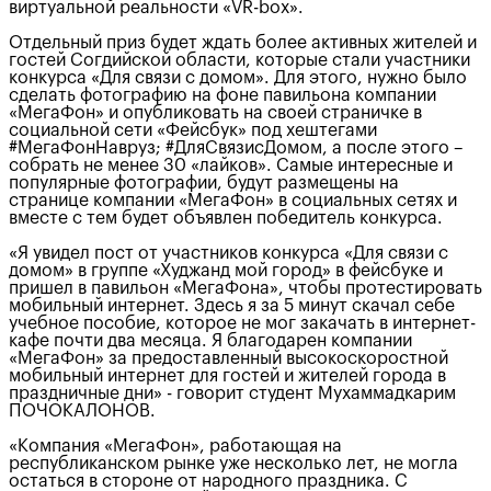
виртуальной реальности «VR-box».
Отдельный приз будет ждать более активных жителей и
гостей Согдийской области, которые стали участники
конкурса «Для связи с домом». Для этого, нужно было
сделать фотографию на фоне павильона компании
«МегаФон» и опубликовать на своей страничке в
социальной сети «Фейсбук» под хештегами
#МегаФонНавруз; #ДляСвязисДомом, а после этого –
собрать не менее 30 «лайков». Самые интересные и
популярные фотографии, будут размещены на
странице компании «МегаФон» в социальных сетях и
вместе с тем будет объявлен победитель конкурса.
«Я увидел пост от участников конкурса «Для связи с
домом» в группе «Худжанд мой город» в фейсбуке и
пришел в павильон «МегаФона», чтобы протестировать
мобильный интернет. Здесь я за 5 минут скачал себе
учебное пособие, которое не мог закачать в интернет-
кафе почти два месяца. Я благодарен компании
«МегаФон» за предоставленный высокоскоростной
мобильный интернет для гостей и жителей города в
праздничные дни» - говорит студент Мухаммадкарим
ПОЧОКАЛОНОВ.
«Компания «МегаФон», работающая на
республиканском рынке уже несколько лет, не могла
остаться в стороне от народного праздника. С