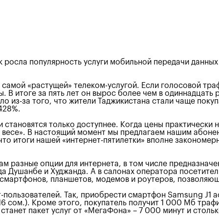
 росла популярность услуги мобильной передачи данных з
 самой «растущей» телеком-услугой. Если голосовой тра
 В итоге за пять лет он вырос более чем в одиннадцать 
о из-за того, что жители Таджикистана стали чаще поку
 428%.
 становятся только доступнее. Когда цены практически на
в весе». В настоящий момент мы предлагаем нашим абоне
, что итоги нашей «интернет-пятилетки» вполне законом
м разные опции для интернета, в том числе предназначе
да Душанбе и Худжанда. А в салонах оператора посетите
смартфонов, планшетов, модемов и роутеров, позволяющи
-пользователей. Так, приобрести смартфон Samsung J1 a
6 сом.). Кроме этого, покупатель получит 1 000 Мб траф
танет пакет услуг от «МегаФона» – 7 000 минут и стольк