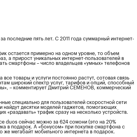
а последние пять лет. С 2011 года суммарный интернет-
фик остается примерно на одном уровне, то объем
раз, а прирост уникальных интернет-пользователей в
пать смартфоны – число владельцев «умных» телефонов
 все товары и услуги постоянно растут, сотовая связь
нтам широкий спектр услуг, тарифов и опций, способный
ерны», – комментирует Дмитрий CЕМЕНОВ, коммерческий
нные специально для пользователей скоростной сети
ли найдут десятки моделей гаджетов, помогающих
х «раздавать» трафик сразу на несколько устройств.
ce duos сейчас можно за 624 сомони (это на 20%
ика в подарок. А «бонусом» при покупке смартфона с
о же мегабайт мобильного интернета в подарок.