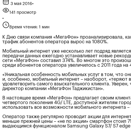
3 мая 2016
•
141 просмотр
•
Время чтения: 1 мин
К Дню связи компания «МегаФон» проанализировала, как
трафик абонентов оператора вырос на 1080%.
Мобильный интернет уже несколько лет подряд является
передачи данных ежегодно устанавливает новые рекорды.
сети «МегаФон» составил 374%. Во многом это произошл
среди абонентов оператора увеличилось с 2011 года на
«Уникальная особенность мобильных услуг в том, что они
и, особенно, мобильный интернет – наоборот, «теряют 
удовлетворить самого взыскательного клиента. Уверен
директор компании «МегаФон Таджикистан».
В настоящее время «МегаФон» предлагает своим клиента
четвертого поколения 4G/ LTE, доступной жителям горо
использовать все возможности мобильного интернета – 
Оператор также регулярно проводит акции для интернет
меньше прежней цены – «не по акции» смартфон стоил 71
выдающимся функционалом Samsung Galaxy S7/ S7 edge с