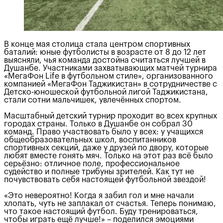
В конце мая столица стала центром спортивных
баталий: юные футболисты в возрасте от 8 до 12 лет
выясняли, чья команда достойна считаться лучшей в
Душанбе. Участниками захватывающих матчей турнира
«МегаФон Life в футбольном стиле», организованного
компанией «МегаФон Таджикистан» в сотрудничестве с
Детско-юношеской футбольной лигой Таджикистана,
стали сотни мальчишек, увлечённых спортом.
Масштабный детский турнир проходит во всех крупных
городах страны. Только в Душанбе он собрал 30
команд. Право участвовать было у всех: у учащихся
общеобразовательных школ, воспитанников
спортивных секций, даже у друзей по двору, которые
любят вместе гонять мяч. Только на этот раз всё было
серьёзно: отличное поле, профессиональное
судейство и полные трибуны зрителей. Как тут не
почувствовать себя настоящей футбольной звездой!
«Это невероятно! Когда я забил гол и мне начали
хлопать, чуть не заплакал от счастья. Теперь понимаю,
что такое настоящий футбол. Буду тренироваться,
чтобы играть ещё лучше!» – поделился эмоциями