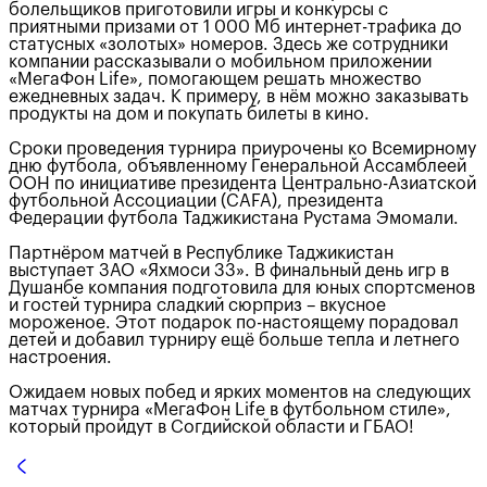
болельщиков приготовили игры и конкурсы с
приятными призами от 1 000 Мб интернет-трафика до
статусных «золотых» номеров. Здесь же сотрудники
компании рассказывали о мобильном приложении
«МегаФон Life», помогающем решать множество
ежедневных задач. К примеру, в нём можно заказывать
продукты на дом и покупать билеты в кино.
Сроки проведения турнира приурочены ко Всемирному
дню футбола, объявленному Генеральной Ассамблеей
ООН по инициативе президента Центрально-Азиатской
футбольной Ассоциации (CAFA), президента
Федерации футбола Таджикистана Рустама Эмомали.
Партнёром матчей в Республике Таджикистан
выступает ЗАО «Яхмоси 33». В финальный день игр в
Душанбе компания подготовила для юных спортсменов
и гостей турнира сладкий сюрприз – вкусное
мороженое. Этот подарок по-настоящему порадовал
детей и добавил турниру ещё больше тепла и летнего
настроения.
Ожидаем новых побед и ярких моментов на следующих
матчах турнира «МегаФон Life в футбольном стиле»,
который пройдут в Согдийской области и ГБАО!