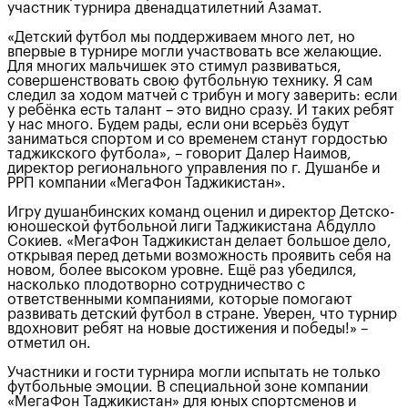
участник турнира двенадцатилетний Азамат.
«Детский футбол мы поддерживаем много лет, но
впервые в турнире могли участвовать все желающие.
Для многих мальчишек это стимул развиваться,
совершенствовать свою футбольную технику. Я сам
следил за ходом матчей с трибун и могу заверить: если
у ребёнка есть талант – это видно сразу. И таких ребят
у нас много. Будем рады, если они всерьёз будут
заниматься спортом и со временем станут гордостью
таджикского футбола», – говорит Далер Наимов,
директор регионального управления по г. Душанбе и
РРП компании «МегаФон Таджикистан».
Игру душанбинских команд оценил и директор Детско-
юношеской футбольной лиги Таджикистана Абдулло
Сокиев. «МегаФон Таджикистан делает большое дело,
открывая перед детьми возможность проявить себя на
новом, более высоком уровне. Ещё раз убедился,
насколько плодотворно сотрудничество с
ответственными компаниями, которые помогают
развивать детский футбол в стране. Уверен, что турнир
вдохновит ребят на новые достижения и победы!» –
отметил он.
Участники и гости турнира могли испытать не только
футбольные эмоции. В специальной зоне компании
«МегаФон Таджикистан» для юных спортсменов и