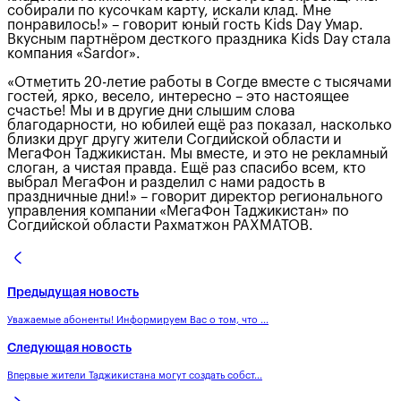
собирали по кусочкам карту, искали клад. Мне
понравилось!» – говорит юный гость Kids Day Умар.
Вкусным партнёром десткого праздника Kids Day стала
компания «Sardor».
«Отметить 20-летие работы в Согде вместе с тысячами
гостей, ярко, весело, интересно – это настоящее
счастье! Мы и в другие дни слышим слова
благодарности, но юбилей ещё раз показал, насколько
близки друг другу жители Согдийской области и
МегаФон Таджикистан. Мы вместе, и это не рекламный
слоган, а чистая правда. Ещё раз спасибо всем, кто
выбрал МегаФон и разделил с нами радость в
праздничные дни!» – говорит директор регионального
управления компании «МегаФон Таджикистан» по
Согдийской области Рахматжон РАХМАТОВ.
Предыдущая новость
Уважаемые абоненты! Информируем Вас о том, что ...
Следующая новость
Впервые жители Таджикистана могут создать собст...