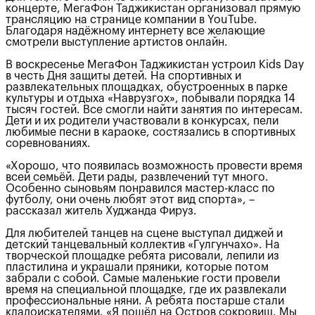
концерте, МегаФон Таджикистан организовал прямую
трансляцию на странице компании в YouTube.
Благодаря надёжному интернету все желающие
смотрели выступление артистов онлайн.
В воскресенье МегаФон Таджикистан устроил Kids Day
в честь Дня защиты детей. На спортивных и
развлекательных площадках, обустроенных в парке
культуры и отдыха «Наврузгох», побывали порядка 14
тысяч гостей. Все смогли найти занятия по интересам.
Дети и их родители участвовали в конкурсах, пели
любимые песни в караоке, состязались в спортивных
соревнованиях.
«Хорошо, что появилась возможность провести время
всей семьёй. Дети рады, развлечений тут много.
Особенно сыновьям понравился мастер-класс по
футболу, они очень любят этот вид спорта», –
рассказал житель Худжанда Фируз.
Для любителей танцев на сцене выступал диджей и
детский танцевальный коллектив «Гулгунчахо». На
творческой площадке ребята рисовали, лепили из
пластилина и украшали пряники, которые потом
забрали с собой. Самые маленькие гости провели
время на специальной площадке, где их развлекали
профессиональные няни. А ребята постарше стали
кладоискателями. «Я пошёл на Остров сокровищ. Мы