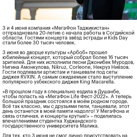
3 и 4 июня компания «МегаФон Таджикистан»
отпраздновала 20-летие с начала работы в Согдийской
области. Гостями концерта звёзд эстрады и Kids Day
стали более 30 тысяч человек.
3 июня во дворце культуры «Арбоб» прошел
юбилейный концерт, который собрал более 16 тысяч
зрителей. Для них исполнили песни Джонибек Муродов,
Нигина Амонкулова, Nikruz, Corleone, Некруз Ниёзов.
Гости подпевали артистам и танцевали под сеты
диджея RVXIN. А самым ожидаемым стало выступление
популярного узбекского диджея King Macarella.
«В прошлом году я специально ездила в Душанбе,
чтобы попасть на «МегаФон Life Фест-2022». А теперь
большой праздник состоялся в моём родном городе.
Всё так классно, мы с друзьями пели, танцевали, этот
день останется в моей памяти надолго! У МегаФона и
связь отличная, и концерты крутые!» – поделилась
впечатлениями студентка Худжандского
государственного университета Малика.
Для тех, кто 3 июня не смог лично присутствовать на