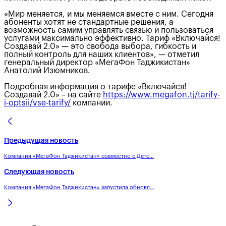
«Мир меняется, и мы меняемся вместе с ним. Сегодня
абоненты хотят не стандартные решения, а
возможность самим управлять связью и пользоваться
услугами максимально эффективно. Тариф «Включайся!
Создавай 2.0» — это свобода выбора, гибкость и
полный контроль для наших клиентов», — отметил
генеральный директор «МегаФон Таджикистан»
Анатолий Изюмников.
Подробная информация о тарифе «Включайся!
Создавай 2.0» – на сайте
https://www.megafon.tj/tarify-
i-optsii/vse-tarify/
компании.
Предыдущая новость
Компания «МегаФон Таджикистан» совместно с Детс...
Следующая новость
Компания «МегаФон Таджикистан» запустила обновл...