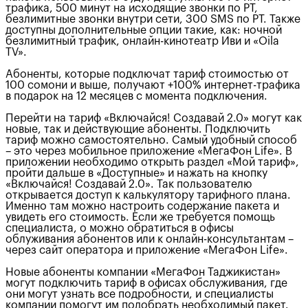
трафика, 500 минут на исходящие звонки по РТ,
безлимитные звонки внутри сети, 300 SMS по РТ. Также
доступны дополнительные опции такие, как: ночной
безлимитный трафик, онлайн-кинотеатр Иви и «Oila
TV».
Абоненты, которые подключат тариф стоимостью от
100 сомони и выше, получают +100% интернет-трафика
в подарок на 12 месяцев с момента подключения.
Перейти на тариф «Включайся! Создавай 2.0» могут как
новые, так и действующие абоненты. Подключить
тариф можно самостоятельно. Самый удобный способ
– это через мобильное приложение «МегаФон Life». В
приложении необходимо открыть раздел «Мой тариф»,
пройти дальше в «Доступные» и нажать на кнопку
«Включайся! Создавай 2.0». Так пользователю
открывается доступ к калькулятору тарифного плана.
Именно там можно настроить содержание пакета и
увидеть его стоимость. Если же требуется помощь
специалиста, о можно обратиться в офисы
облуживания абонентов или к онлайн-консультантам –
через сайт оператора и приложение «МегаФон Life».
Новые абоненты компании «МегаФон Таджикистан»
могут подключить тариф в офисах обслуживания, где
они могут узнать все подробности, и специалисты
компании помогут им подобрать необходимый пакет.