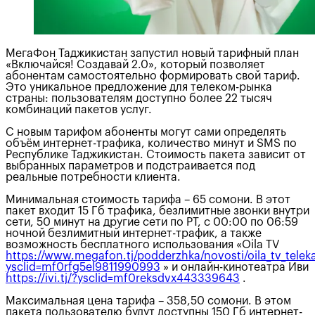
МегаФон Таджикистан запустил новый тарифный план
«Включайся! Создавай 2.0», который позволяет
абонентам самостоятельно формировать свой тариф.
Это уникальное предложение для телеком-рынка
страны: пользователям доступно более 22 тысяч
комбинаций пакетов услуг.
С новым тарифом абоненты могут сами определять
объём интернет-трафика, количество минут и SMS по
Республике Таджикистан. Стоимость пакета зависит от
выбранных параметров и подстраивается под
реальные потребности клиента.
Минимальная стоимость тарифа – 65 сомони. В этот
пакет входит 15 Гб трафика, безлимитные звонки внутри
сети, 50 минут на другие сети по РТ, с 00:00 по 06:59
ночной безлимитный интернет-трафик, а также
возможность бесплатного использования «Oila TV
https://www.megafon.tj/podderzhka/novosti/oila_tv_telek
ysclid=mf0rfg5el9811990993
» и онлайн-кинотеатра Иви
https://ivi.tj/?ysclid=mf0reksdvx443339643
.
Максимальная цена тарифа – 358,50 сомони. В этом
пакета пользователю будут доступны 150 Гб интернет-