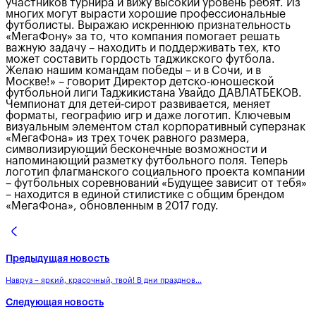
участников турнира и вижу высокий уровень ребят. Из
многих могут вырасти хорошие профессиональные
футболисты. Выражаю искреннюю признательность
«МегаФону» за то, что компания помогает решать
важную задачу – находить и поддерживать тех, кто
может составить гордость таджикского футбола.
Желаю нашим командам победы – и в Сочи, и в
Москве!» – говорит Директор детско-юношеской
футбольной лиги Таджикистана Увайдо ДАВЛАТБЕКОВ.
Чемпионат для детей-сирот развивается, меняет
форматы, географию игр и даже логотип. Ключевым
визуальным элементом стал корпоративный суперзнак
«МегаФона» из трех точек равного размера,
символизирующий бесконечные возможности и
напоминающий разметку футбольного поля. Теперь
логотип флагманского социального проекта компании
– футбольных соревнований «Будущее зависит от тебя»
– находится в единой стилистике с общим брендом
«МегаФона», обновленным в 2017 году.
Предыдущая новость
Навруз – яркий, красочный, твой! В дни празднов...
Следующая новость