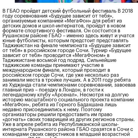
В ГБАО пройдет детский футбольный фестиваль В 2018
году соревнования «Будущее зависит от тебя»,
организуемые компанией «МегаФон» для ребят из
детских домов и школ-интернатов, пройдут в новом
формате спортивного фестиваля. Он состоится в
Рушанском районе ГБАО – именно здесь живут и учатся
юные футболисты, которым предстоит представлять
Таджикистан на финале чемпионата «Будущее зависит
от тебя» в российском городе Сочи. Турнир «Будущее
зависит от тебя» проводится «МегаФоном» в
Таджикистане восьмой год подряд. Сильнейшие
таджикские команды принимают участие в
международном финале, который проходит в
российском городе Сочи, где уже несколько раз
занимали места в тройке лучших. А в 2011 году ребята
из Худжанда стали чемпионами соревнований, завоевав
главный приз – поездку в Лондон, в гости к
легендарному клубу «Арсенал». Несмотря на долгую
историю масштабного социального проекта компании
«МегаФон», ребята из Горного Бадахшана лишь
недавно присоединились к нему. Поэтому
организаторы решили предоставить им право
«догнать» своих товарищей из других регионов страны.
Уже в апреле ребята из Республиканской школы-
интерната Рушанского района ГБАО сразятся в Сочи с
командами своих сверстников в младшей возрастной