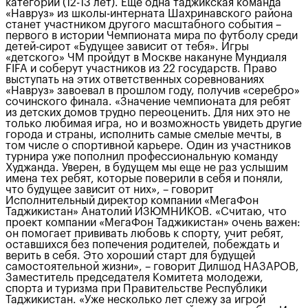
категории (12-13 лет). Еще одна таджикская команда
«Навруз» из школы-интерната Шахринавского района
станет участником другого масштабного события –
первого в истории Чемпионата мира по футболу среди
детей-сирот «Будущее зависит от тебя». Игры
«детского» ЧМ пройдут в Москве накануне Мундиаля
FIFA и соберут участников из 22 государств. Право
выступать на этих ответственных соревнованиях
«Навруз» завоевал в прошлом году, получив «серебро»
сочинского финала. «Значение чемпионата для ребят
из детских домов трудно переоценить. Для них это не
только любимая игра, но и возможность увидеть другие
города и страны, исполнить самые смелые мечты, в
том числе о спортивной карьере. Один из участников
турнира уже пополнил профессиональную команду
Худжанда. Уверен, в будущем мы еще не раз услышим
имена тех ребят, которые поверили в себя и поняли,
что будущее зависит от них», – говорит
Исполнительный директор компании «МегаФон
Таджикистан» Анатолий ИЗЮМНИКОВ. «Считаю, что
проект компании «МегаФон Таджикистан» очень важен:
он помогает прививать любовь к спорту, учит ребят,
оставшихся без попечения родителей, побеждать и
верить в себя. Это хороший старт для будущей
самостоятельной жизни», – говорит Дилшод НАЗАРОВ,
Заместитель председателя Комитета молодежи,
спорта и туризма при Правительстве Республики
Таджикистан. «Уже несколько лет слежу за игрой