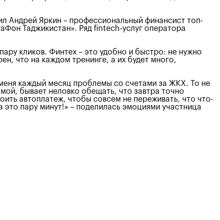
ил Андрей Яркин – профессиональный финансист топ-
аФон Таджикистан». Ряд fintech-услуг оператора
пару кликов. Финтех – это удобно и быстро: не нужно
н, что на каждом тренинге, а их будет много,
У меня каждый месяц проблемы со счетами за ЖКХ. То не
омой, бывает неловко обещать, что завтра точно
троить автоплатеж, чтобы совсем не переживать, что что-
а это пару минут!» – поделилась эмоциями участница