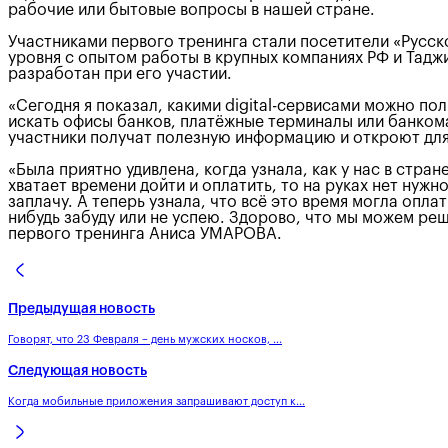
рабочие или бытовые вопросы в нашей стране.
Участниками первого тренинга стали посетители «Русск
уровня с опытом работы в крупных компаниях РФ и Тадж
разработан при его участии.
«Сегодня я показал, какими digital-сервисами можно по
искать офисы банков, платёжные терминалы или банкомат
участники получат полезную информацию и откроют для
«Была приятно удивлена, когда узнала, как у нас в стр
хватает времени дойти и оплатить, то на руках нет нуж
заплачу. А теперь узнала, что всё это время могла опла
нибудь забуду или не успею. Здорово, что мы можем ре
первого тренинга Аниса УМАРОВА.
Предыдущая новость
Говорят, что 23 Февраля – день мужских носков, ...
Следующая новость
Когда мобильные приложения запрашивают доступ к...