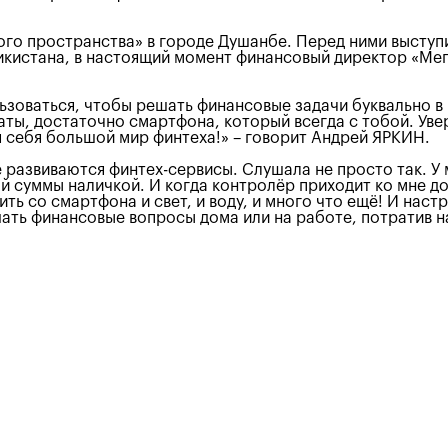
ого пространства» в городе Душанбе. Перед ними выступ
икистана, в настоящий момент финансовый директор «Мег
льзоваться, чтобы решать финансовые задачи буквально в 
ы, достаточно смартфона, который всегда с тобой. Увере
 себя большой мир финтеха!» – говорит Андрей ЯРКИН.
ане развиваются финтех-сервисы. Слушала не просто так. 
ной суммы наличкой. И когда контролёр приходит ко мне д
тить со смартфона и свет, и воду, и много что ещё! И нас
шать финансовые вопросы дома или на работе, потратив н