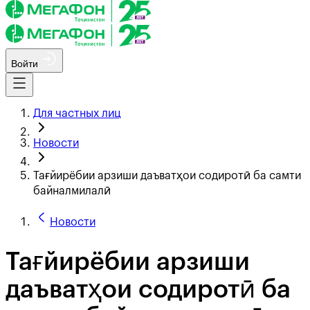
Войти
Для частных лиц
Новости
Тағйирёбии арзиши даъватҳои содиротӣ ба самти
байналмилалӣ
Новости
Тағйирёбии арзиши
даъватҳои содиротӣ ба