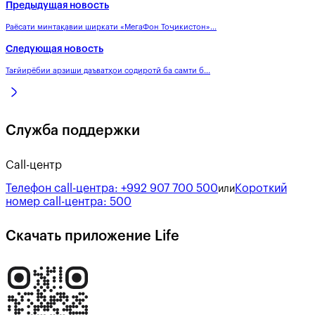
Предыдущая новость
Раёсати минтақавии ширкати «МегаФон Тоҷикистон»...
Следующая новость
Тағйирёбии арзиши даъватҳои содиротӣ ба самти б...
Служба поддержки
Call-центр
Телефон call-центра:
+992 907 700 500
Короткий
или
номер call-центра:
500
Скачать приложение Life