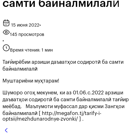
самти байналмилалӣ
15 июня 2022
•
145 просмотров
•
Время чтения: 1 мин
Тағйирёбии арзиши даъватҳои содиротӣ ба самти
байналмилалӣ
Муштариёни муҳтарам!
Шуморо огоҳ мекунем, ки аз 01.06.с.2022 арзиши
даъватҳои содиротӣ ба самти байналмилалӣ тағйир
меёбад. Маълумоти муфассал дар қисми Зангҳои
байналмилалӣ [ http://megafon.tj/tarify-i-
optsii/mezhdunarodnye-zvonki/ ] .