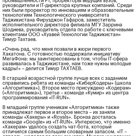
промышленности РТ, проректоры ведущих вузов,
руководители и IT-директора крупных компаний. Среди
них были проректор по инновациям и образовательным
технологиям Технологического университета
Таджикистана Фирузджон Гафаров, заместитель
исполнительного директора филиала МГУ Заррина
Шодиева, руководитель отдела по работе с ключевыми
клиентами ООО «Хуавей Технологии Таджикистан»
Тимур Тахтаев.
«Очень рад, что меня позвали в жюри первого
Хакатона. С готовностью поддержали инициативу
МегаФона: мы заинтересованы в том, чтобы IT-сфера
развивалась в Таджикистане, нам тоже нужны молодые
кадры!» – делится Тимур ТАХТАЕВ.
В старшей возрастной группе лучше всех с заданием
справились ребята из команды «КиберКодеры» (школа
«Алгоритмика»). Второе место присуждено «Кодерам»
(«Алгоритмика»), третье – команде «Кумир» из центра
программирования «IT-RUN».
В младшей группе ученикам «Алгоритмики» также
принадлежат первое и второе места – их заняли
команды «Хакеры» и «Royals». Бронза досталась
команде «Google» из «IT-RUN». Интересно, что именно
«Хакерам» удалось создать чат-бота, который
отличился самым большим словарным запасом. «IT –