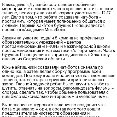
В выходные в Душанбе состоялось необычное
мероприятие: несколько часов прошли почти в полной
тишине, несмотря на юный возраст участников – 12-17
лет. Дело в том, что ребята создавали чат-бота –
программу, которая умеет полноценно общаться с
людьми. Первый Хакатон будущих IT-специалистов
прошёл в «Академии МегаФон».
Заявки на участие подали 8 команд из профильных
образовательных учреждений – центра
программирования «IT-RUN» и международной школы
программирования и математики «Алгоритмика». Часть
будущих IT-специалистов присоединилась к Хакатону
онлайн из Согдийской области.
Юные айтишники создавали чат-ботов сначала по
одиночке, а затем делая сборку программы всей
командой. Поэтому в зале и царила уютная «домашняя»
тишина, как её охарактеризовали зрители и члены
жюри. Главной задачей ребят было научить чат-бота
шутить, отвечать на вопросы, рекомендовать фильмы –
словом, сделать так, чтобы общение пользователя с
ним было максимально интересным и «человечным».
Выполнение конкурсного задания по созданию чат-
бота оценивало жюри, в состав которого вошли
представители министерств образования и