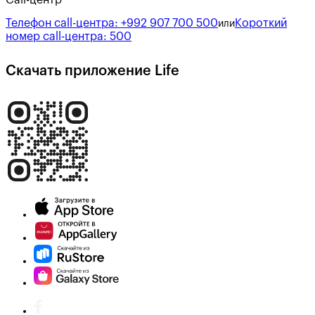
Телефон call-центра:
+992 907 700 500
Короткий
или
номер call-центра:
500
Скачать приложение Life